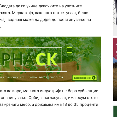
ладата да ги укине давачките на увозните
вата. Мерка која, како што потсетуваат, беше
учај, веднаш може да дојде до поевтинување на
.
ата комора, месната индустрија не бара субвенции,
топанисување. Србија, нагласуваат, има осум отсто
 замрзнато месо, а државава има 18 до 35 проценти