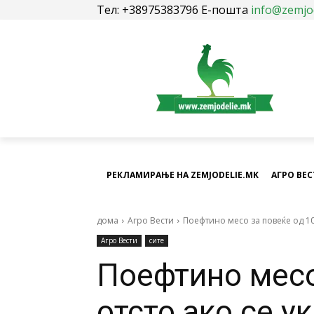
Тел: +38975383796 Е-пошта
info@zemjo
РЕКЛАМИРАЊЕ НА ZEMJODELIE.MK
АГРО ВЕ
дома
Агро Вести
Поефтино месо за повеќе од 10 
Агро Вести
сите
Поефтино месо
отсто ако се у