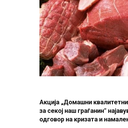
Акција „Домашни квалитетни
за секој наш граѓанин“ најав
одговор на кризата и намале