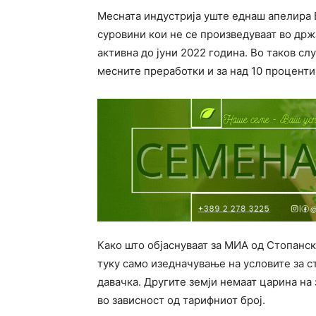
Месната индустрија уште еднаш апелира В
суровини кои не се произведуваат во држа
активна до јуни 2022 година. Во таков сл
месните преработки и за над 10 проценти
Како што објаснуваат за МИА од Стопанск
туку само изедначување на условите за с
давачка. Другите земји немаат царина на
во зависност од тарифниот број.