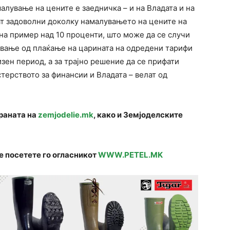
малување на цените е заедничка – и на Владата и на
дат задоволни доколку намалувањето на цените на
на пример над 10 проценти, што може да се случи
ување од плаќање на царината на одредени тарифи
ризен период, а за трајно решение да се прифати
терството за финансии и Владата – велат од
траната на
zemjodelie.mk
, како и Земјоделските
е посетете го огласникот
WWW.PETEL.MK