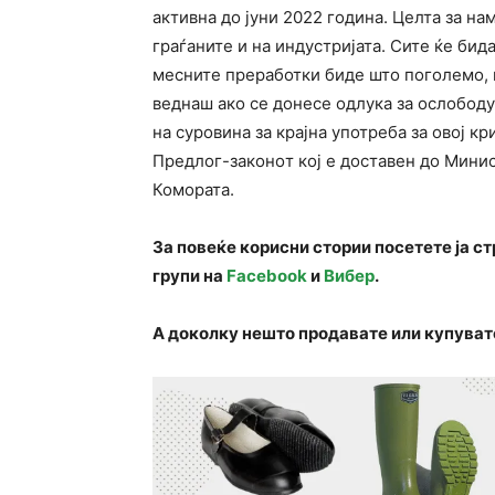
активна до јуни 2022 година. Целта за на
граѓаните и на индустријата. Сите ќе би
месните преработки бидe што поголемo, 
веднаш ако се донесе одлука за ослобод
на суровина за крајна употреба за овој к
Предлог-законoт кој е доставен до Минис
Комората.
За повеќе корисни стории посетете ја с
групи на
Facebook
и
Вибер
.
А доколку нешто продавате или купуват