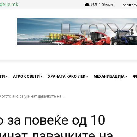
delie.mk
C
31.9
Skopje
Saturday
СТИ
АГРО СОВЕТИ
ХРАНАТА КАКО ЛЕК
МЕХАНИЗАЦИЈА
Ф
отсто ако се укинат давачките на...
 за повеќе од 10
кинат давачките на