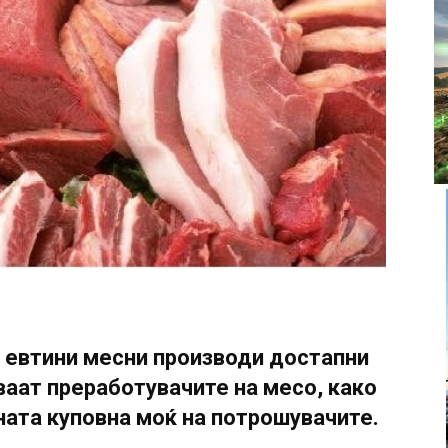
 евтини месни производи достапни
уваат преработувачите на месо, како
ната куповна моќ на потрошувачите.