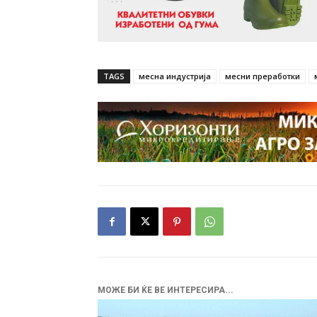
TAGS
месна индустрија
месни преработки
МОЖЕ БИ ЌЕ ВЕ ИНТЕРЕСИРА...