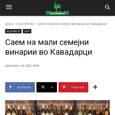
дома
Агро Вести
Саем на мали семејни винарии во Кавадарци
Агро Вести
сите
Саем на мали семејни
винарии во Кавадарци
December 13, 2022 14:08
Facebook
X
Pinterest