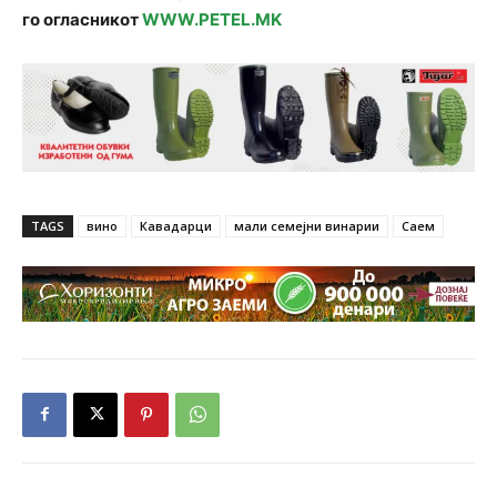
го огласникот
WWW.PETEL.MK
TAGS
вино
Кавадарци
мали семејни винарии
Саем