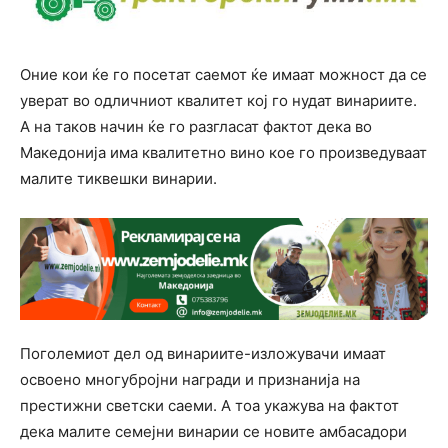
Оние кои ќе го посетат саемот ќе имаат можност да се
уверат во одличниот квалитет кој го нудат винариите.
А на таков начин ќе го разгласат фактот дека во
Македонија има квалитетно вино кое го произведуваат
малите тиквешки винарии.
Поголемиот дел од винариите-изложувачи имаат
освоено многубројни награди и признанија на
престижни светски саеми. А тоа укажува на фактот
дека малите семејни винарии се новите амбасадори