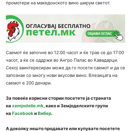
промотери на македонското вино ширум светот.
Саемот ќе започне во 12:00 часот и ќе трае се до 17:00
часот, а ќе се оддржи во Ангро Палас во Кавадарци.
Секој заинтересиран може да го посети саемот и да се
запознае со многу нови вкусови вино. Влезицата на
саемот е 200 денари.
За повеќе корисни стории посетете ја страната
на
zemjodelie.mk
, како и Земјоделските групи
на
Facebook
и
Вибер
.
А доколку нешто продавате или купувате посетете