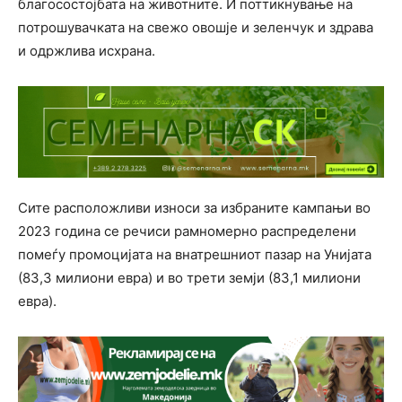
благосостојбата на животните. И поттикнување на
потрошувачката на свежо овошје и зеленчук и здрава
и одржлива исхрана.
Сите расположливи износи за избраните кампањи во
2023 година се речиси рамномерно распределени
помеѓу промоцијата на внатрешниот пазар на Унијата
(83,3 милиони евра) и во трети земји (83,1 милиони
евра).