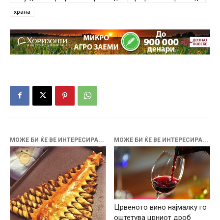
храна
МОЖЕ БИ ЌЕ ВЕ ИНТЕРЕСИРА...
МОЖЕ БИ ЌЕ ВЕ ИНТЕРЕСИРА...
Црвеното вино најмалку го
оштетува црниот дроб