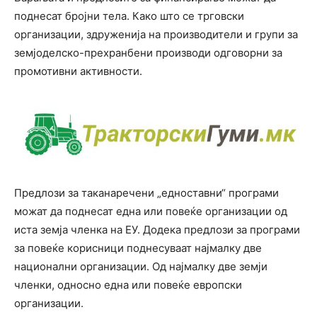
поднесат бројни тела. Како што се трговски
организации, здруженија на производители и групи за
земјоделско-прехранбени производи одговорни за
промотивни активности.
Предлози за таканаречени „едноставни“ програми
можат да поднесат една или повеќе организации од
иста земја членка на ЕУ. Додека предлози за програми
за повеќе корисници поднесуваат најмалку две
национални организации. Од најмалку две земји
членки, односно една или повеќе европски
организации.