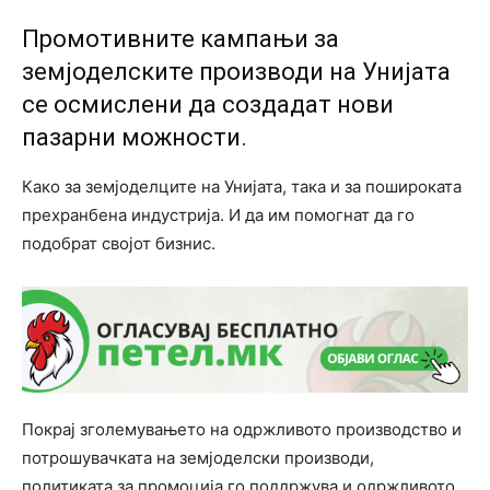
Промотивните кампањи за
земјоделските производи на Унијата
се осмислени да создадат нови
пазарни можности.
Како за земјоделците на Унијата, така и за пошироката
прехранбена индустрија. И да им помогнат да го
подобрат својот бизнис.
Покрај зголемувањето на одржливото производство и
потрошувачката на земјоделски производи,
политиката за промоција го поддржува и одржливото