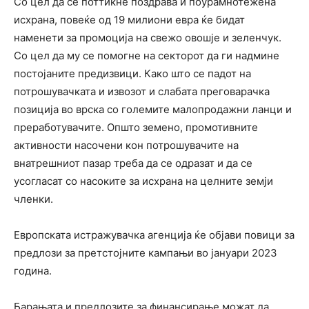
Со цел да се поттикне поздрава и поурамнотежена
исхрана, повеќе од 19 милиони евра ќе бидат
наменети за промоција на свежо овошје и зеленчук.
Со цел да му се помогне на секторот да ги надмине
постојаните предизвици. Како што се падот на
потрошувачката и извозот и слабата преговарачка
позиција во врска со големите малопродажни ланци и
преработувачите. Општо земено, промотивните
активности насочени кон потрошувачите на
внатрешниот пазар треба да се одразат и да се
усогласат со насоките за исхрана на целните земји
членки.
Европската истражувачка агенција ќе објави повици за
предлози за претстојните кампањи во јануари 2023
година.
Барањата и предлозите за финансирање можат да