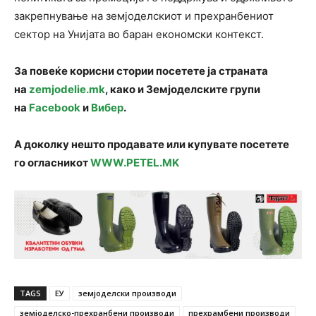
закрепнување на земјоделскиот и прехранбениот
сектор на Унијата во баран економски контекст.
За повеќе корисни стории посетете ја страната
на
zemjodelie.mk
, како и Земјоделските групи
на
Facebook
и
Вибер
.
А доколку нешто продавате или купувате посетете
го огласникот
WWW.PETEL.MK
TAGS
ЕУ
земјоделски производи
земјоделско-прехранбени производи
прехрамбени производи