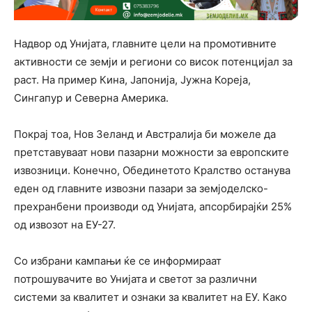
Надвор од Унијата, главните цели на промотивните
активности се земји и региони со висок потенцијал за
раст. На пример Кина, Јапонија, Јужна Кореја,
Сингапур и Северна Америка.
Покрај тоа, Нов Зеланд и Австралија би можеле да
претставуваат нови пазарни можности за европските
извозници. Конечно, Обединетото Кралство останува
еден од главните извозни пазари за земјоделско-
прехранбени производи од Унијата, апсорбирајќи 25%
од извозот на ЕУ-27.
Со избрани кампањи ќе се информираат
потрошувачите во Унијата и светот за различни
системи за квалитет и ознаки за квалитет на ЕУ. Како