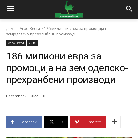
дома
Агро Вести
186 милиони евра за промоција на
земјоделско-прехранбени производи
Агро Вести
сите
186 милиони евра за
промоција на земјоделско-
прехранбени производи
December 23, 2022 11:06
Facebook
X
Pinterest