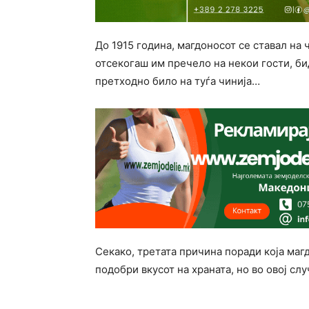
До 1915 година, магдоносот се ставал на 
отсекогаш им пречело на некои гости, би
претходно било на туѓа чинија…
Секако, третата причина поради која маг
подобри вкусот на храната, но во овој случ