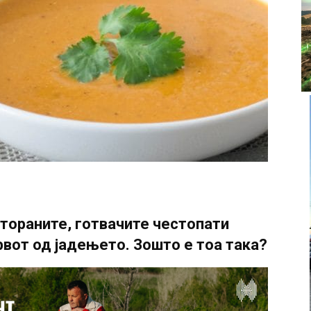
тораните, готвачите честопати
рвот од јадењето. Зошто е тоа така?