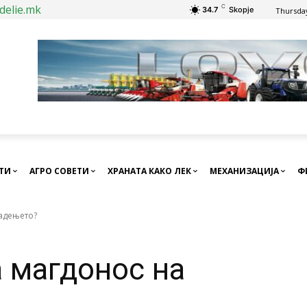
delie.mk
C
34.7
Skopje
Thursday
СТИ
АГРО СОВЕТИ
ХРАНАТА КАКО ЛЕК
МЕХАНИЗАЦИЈА
Ф
јадењето?
а магдонос на