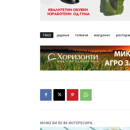
TAGS
јадење
готвачи
магдонос
рестора
МОЖЕ БИ ЌЕ ВЕ ИНТЕРЕСИРА...