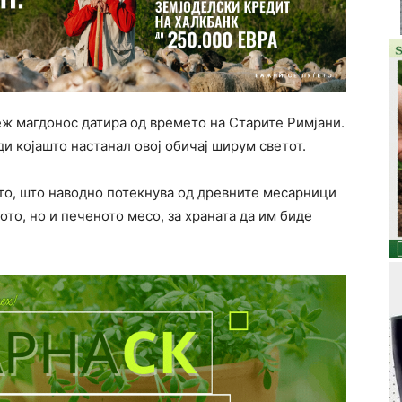
ж магдонос датира од времето на Старите Римјани.
ди којашто настанал овој обичај ширум светот.
то, што наводно потекнува од древните месарници
то, но и печеното месо, за храната да им биде