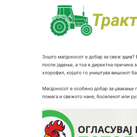
Зошто магдоносот е добар за свеж здив? 
после јадење, а тоа е директна причина 
хлорофил, којшто го уништува вишокот ба
Магдоносот е особено добар за џвакање п
помага и свежото нане, босилекот или ру