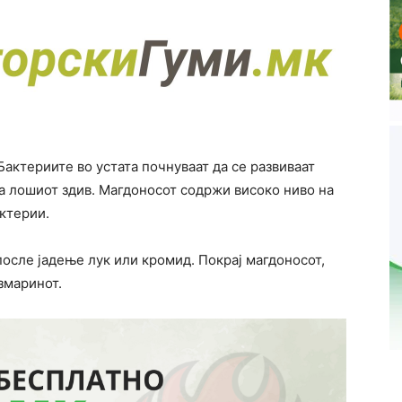
Бактериите во устата почнуваат да се развиваат
за лошиот здив. Магдоносот содржи високо ниво на
ктерии.
осле јадење лук или кромид. Покрај магдоносот,
змаринот.