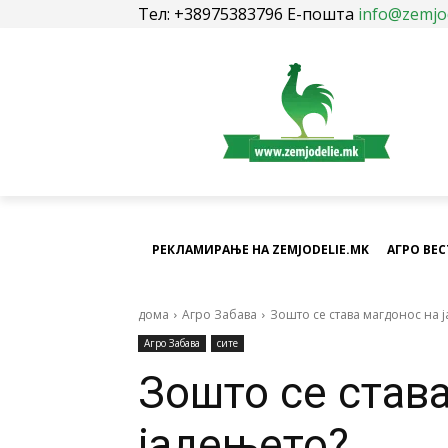
Тел: +38975383796 Е-пошта
info@zemjo
РЕКЛАМИРАЊЕ НА ZEMJODELIE.MK
АГРО ВЕ
дома
Агро Забава
Зошто се става магдонос на 
Агро Забава
сите
Зошто се став
јадењето?