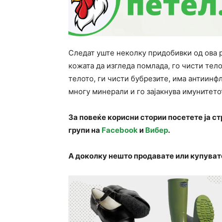
Следат уште неколку придобивки од ова р
кожата да изгледа помлада, го чисти тел
телото, ги чисти бубрезите, има антиинф
многу минерали и го зајакнува имунитето
За повеќе корисни стории посетете ја с
групи на
Facebook
и
Вибер
.
А доколку нешто продавате или купуват