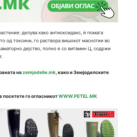
астение: делува како антиоксиданс, ѝ помага
ото од токсини, го раствора вишокот маснотии во
ламаторно дејство, полно е со витамин Ц, содржи
т.
траната на
zemjodelie.mk
, како и Земјоделските
е посетете го огласникот
WWW.PETEL.MK