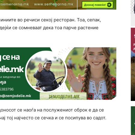
чиниите во речиси секој ресторан. Тоа, сепак,
дејќи се сомневаат дека тоа парче растение
доносот се наоѓа на послужениот оброк е да се
ај тој најчесто се сечка и се посипува во садот.