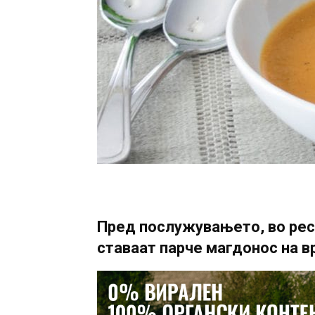
Пред послужувањето, во рес
ставаат парче магдонос на в