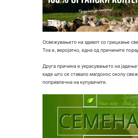
Освежувањето на здивот со грицкање све
Тоа е, веројатно, една од причините пора
Друга причина е украсувањето на јадење
каде што се ставало магдонос околу свежо
попривлечна на купувачите.