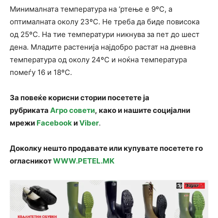
Минималната температура на ‘ртење е 9ºC, а
оптималната околу 23ºC. Не треба да биде повисока
од 25ºC. На тие температури никнува за пет до шест
дена. Младите растенија најдобро растат на дневна
температура од околу 24ºC и ноќна температура
помеѓу 16 и 18ºC.
За повеќе корисни стории посетете ја
рубриката
Агро совети
, како и нашите социјални
мрежи
Facebook
и
Viber
.
Доколку нешто продавате или купувате посетете го
огласникот
WWW.PETEL.MK