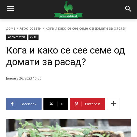
дома
Агро совети
Кога и како се сее семе од домати за расад?
Агро совети
сите
Кога и како се сее семе од
домати за расад?
January 26, 2023 10:36
Facebook
X
Pinterest