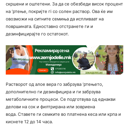
скршени и оштетени. За да се обезбеди висок процент
на ‘ртење, покријте гi со солен раствор. Ова ќе им
овозможи на ситните семиња да испливаат на
површината. Едноставно отстранете ги и
дезинфицирајте го остатокот.
Растворот од алое вера го забрзува ‘ртењето,
дополнително ги дезинфицира и ги забрзува
метаболичките процеси. Се подготвува од еднакви
делови на сок и филтрирана или зовриена
вода. Ставете ги семките во платнена кеса или крпа и
киснете 12 до 14 часа.