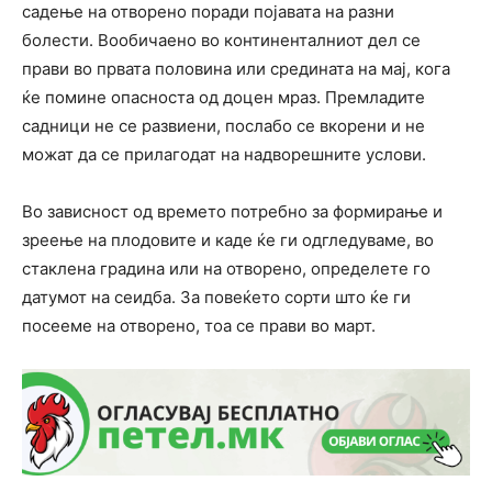
садење на отворено поради појавата на разни
болести. Вообичаено во континенталниот дел се
прави во првата половина или средината на мај, кога
ќе помине опасноста од доцен мраз. Премладите
садници не се развиени, послабо се вкорени и не
можат да се прилагодат на надворешните услови.
Во зависност од времето потребно за формирање и
зреење на плодовите и каде ќе ги одгледуваме, во
стаклена градина или на отворено, определете го
датумот на сеидба. За повеќето сорти што ќе ги
посееме на отворено, тоа се прави во март.