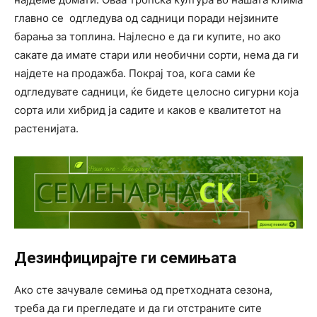
главно се одгледува од садници поради нејзините
барања за топлина. Најлесно е да ги купите, но ако
сакате да имате стари или необични сорти, нема да ги
најдете на продажба. Покрај тоа, кога сами ќе
одгледувате садници, ќе бидете целосно сигурни која
сорта или хибрид ја садите и каков е квалитетот на
растенијата.
Дезинфицирајте ги семињата
Ако сте зачувале семиња од претходната сезона,
треба да ги прегледате и да ги отстраните сите