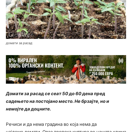
домати за расад
Домати за расад се сеат 50 до 60 дена пред
садењето на постојано место. Не брзајте, но и
немојте да доцните.
Речиси и да нема градина во која нема да
најдеме домати. Оваа тропска култура во нашата клима