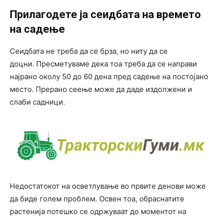
Прилагодете ја сеидбата на времето
на садење
Сеидбата не треба да се брза, но ниту да се
доцни. Пресметуваме дека тоа треба да се направи
најрано околу 50 до 60 дена пред садење на постојано
место. Прерано сеење може да даде издолжени и
слаби садници.
Недостатокот на осветлување во првите денови може
да биде голем проблем. Освен тоа, обраснатите
растенија потешко се одржуваат до моментот на