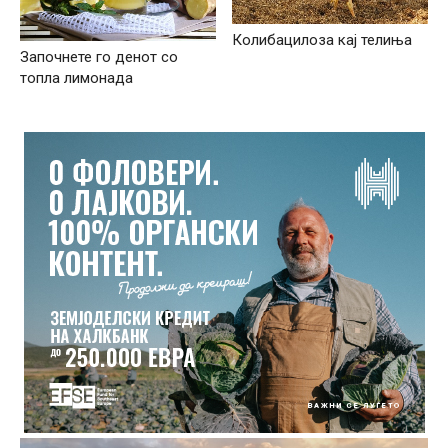
Колибацилоза кај телиња
Започнете го денот со
топла лимонада