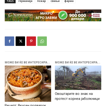
TAGS
германија
пожар
свињи
фарма
МОЖЕ БИ ЌЕ ВЕ ИНТЕРЕСИРА...
МОЖЕ БИ ЌЕ ВЕ ИНТЕРЕСИРА...
Овоштарите во знак на
протест корнеа јаболкници
Рецепт: Вкусен подварок