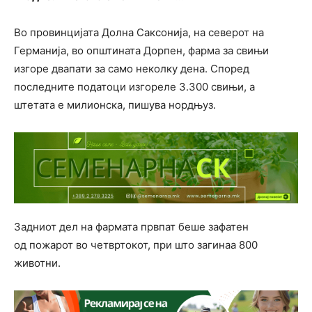
Во провинцијата Долна Саксонија, на северот на
Германија, во општината Дорпен, фарма за свињи
изгоре двапати за само неколку дена. Според
последните податоци изгореле 3.300 свињи, а
штетата е милионска, пишува нордњуз.
Задниот дел на фармата првпат беше зафатен
од пожарот во четвртокот, при што загинаа 800
животни.