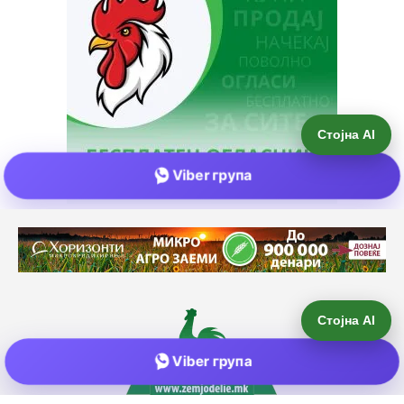
Стојна AI
Viber група