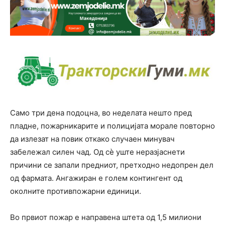
Само три дена подоцна, во неделата нешто пред
пладне, пожарникарите и полицијата морале повторно
да излезат на повик откако случаен минувач
забележал силен чад. Од сè уште неразјаснети
причини се запали предниот, претходно недопрен дел
од фармата. Ангажиран е голем контингент од
околните противпожарни единици.
Во првиот пожар е направена штета од 1,5 милиони