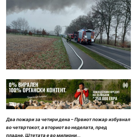
Два пожари за четири дена – Првиот пожар избувнал
во четвртокот, а вториот во неделата, пред
пладне. Штетата е во милиони
…