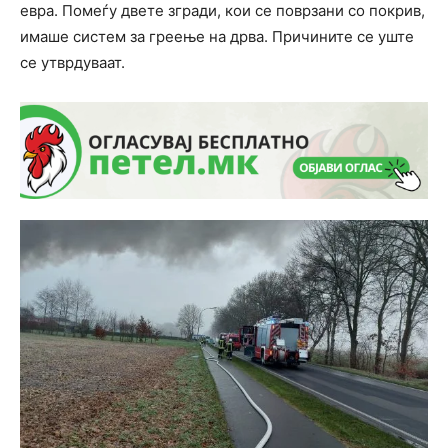
евра. Помеѓу двете згради, кои се поврзани со покрив,
имаше систем за греење на дрва. Причините се уште
се утврдуваат.