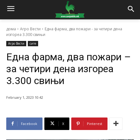
дома
Агро Вести
Една фарма, два пожари - за четири дена
изгореа 3.300 свињи
Агро Вести
сите
Една фарма, два пожари –
за четири дена изгореа
3.300 свињи
February 1, 2023 10:42
Facebook
X
Pinterest