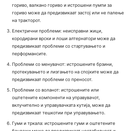
гориво, валкано гориво и истрошени пумпи за
гориво може да предизвикаат застој или не палење
на тракторот.
Електрични проблеми: неисправни жици,
кородирани врски и лоши алтернатори може да
предизвикаат проблеми со стартувањето и
перформансите.
Проблеми со менувачот: истрошените брзини,
протекувањето и лизгањето на спојките може да
предизвикаат проблеми со преносот.
Проблеми со воланот: истрошените или
оштетените компоненти на управувачот,
вклучително и управувачката кутија, може да
предизвикаат тешкотии при управувањето.
Гуми и тркала: истрошените гуми и оштетените
бандажи може да предизвикаат нестабилност и