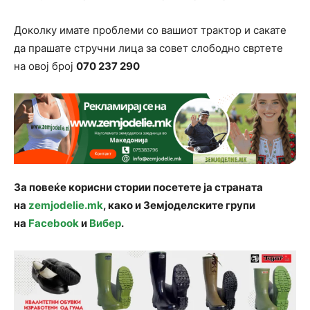
Доколку имате проблеми со вашиот трактор и сакате
да прашате стручни лица за совет слободно свртете
на овој број
070 237 290
За повеќе корисни стории посетете ја страната
на
zemjodelie.mk
, како и Земјоделските групи
на
Facebook
и
Вибер
.