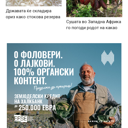
Државата ќе складира
ориз како стокова резерва
Сушата во Западна Африка
го погоди родот на какао