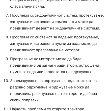
слаба влечна сила.
Проблеми со хидрауличниот систем: протекување,
затнување и истрошени компоненти може да
предизвикаат дефект на хидрауличните системи.
Проблеми со системот за ладење: протекување,
затнување и истрошени пумпи за вода може да
предизвикаат прегревање на моторот.
Прегревање на моторот: може да биде
предизвикано од затнати радијатори, истрошени
пумпи за вода или недостаток на одржување.
Занемарување на одржување: недостатокот на
редовно одржување и одржување може да
предизвика расипување на тракторот и да бара
скапи поправки.
Најчести проблеми со старите трактори