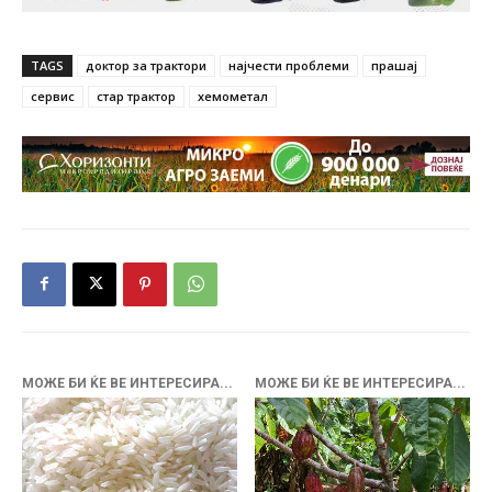
TAGS
доктор за трактори
најчести проблеми
прашај
сервис
стар трактор
хемометал
МОЖЕ БИ ЌЕ ВЕ ИНТЕРЕСИРА...
МОЖЕ БИ ЌЕ ВЕ ИНТЕРЕСИРА...