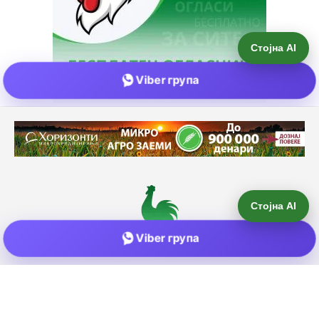
Стојна AI
Viber група
Е-пошта:
info@zemjodelie.mk
Тел: +38975383796