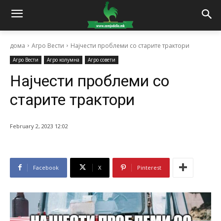
дома
Агро Вести
Најчести проблеми со старите трактори
Агро Вести
Агро колумна
Агро совети
Најчести проблеми со
старите трактори
February 2, 2023 12:02
Facebook
X
Pinterest