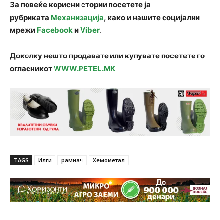
За повеќе корисни стории посетете ја
рубриката
Механизација
, како и нашите социјални
мрежи
Facebook
и
Viber
.
Доколку нешто продавате или купувате посетете го
огласникот
WWW.PETEL.MK
TAGS
Илги
рамнач
Хемометал