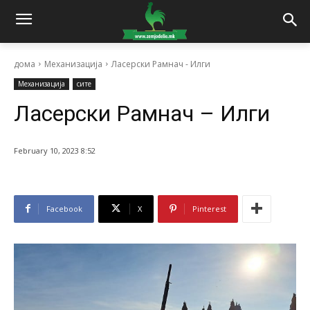
дома
Механизација
Ласерски Рамнач - Илги
Механизација
сите
Ласерски Рамнач – Илги
February 10, 2023 8:52
Facebook
X
Pinterest