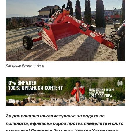
Ласерски Рамнач - Илги
За рационално искористување на водата во
полињата, ефикасна борба против плевелите и сл. го
имате овој Ласерски Рамнач – Илги во Хемометал.