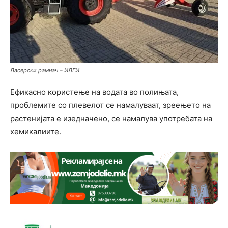
Ласерски рамнач – ИЛГИ
Ефикасно користење на водата во полињата,
проблемите со плевелот се намалуваат, зреењето на
растенијата е изедначено, се намалува употребата на
хемикалиите.