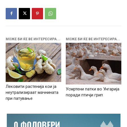
МОЖЕ БИ ЌЕ ВЕ ИНТЕРЕСИРА...
МОЖЕ БИ ЌЕ ВЕ ИНТЕРЕСИРА...
Лековити растенија кои ја
Усмртени патки во Унгарија
неутрализираат мачнината
поради птичји грип
при патување