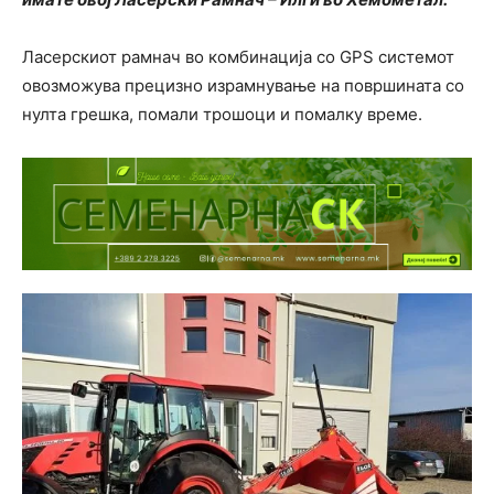
Ласерскиот рамнач во комбинација со GPS системот
овозможува прецизно израмнување на површината со
нулта грешка, помали трошоци и помалку време.