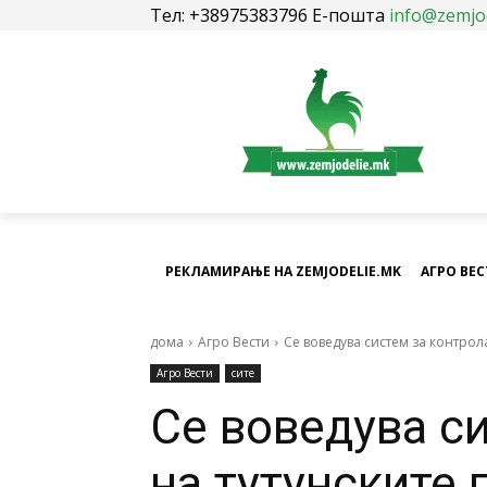
Тел: +38975383796 Е-пошта
info@zemjo
РЕКЛАМИРАЊЕ НА ZEMJODELIE.MK
АГРО ВЕ
дома
Агро Вести
Се воведува систем за контрол
Агро Вести
сите
Се воведува с
на тутунските