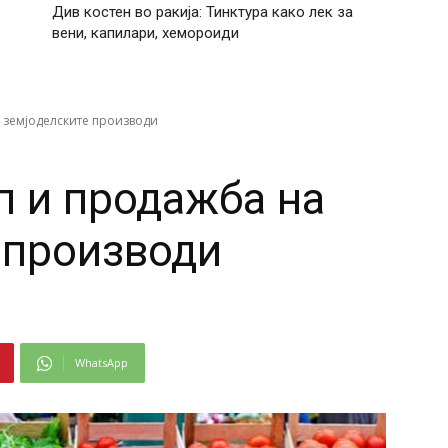
Див костен во ракија: Тинктура како лек за
вени, капилари, хемороиди