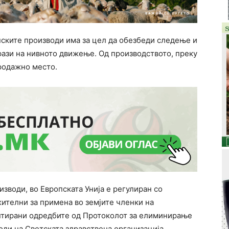
нските производи има за цел да обезбеди следење и
фази на нивното движење. Од производството, преку
продажно место.
оизводи, во Европската Унија е регулиран со
ителни за примена во земјите членки на
ентирани одредбите од Протоколот за елиминирање
оди на Светската здравствена организација.