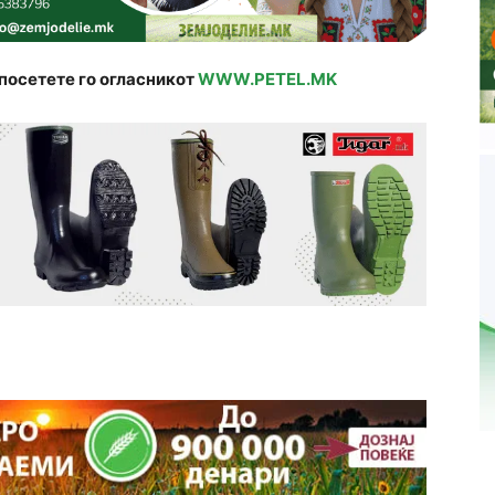
посетете го огласникот
WWW.PETEL.MK