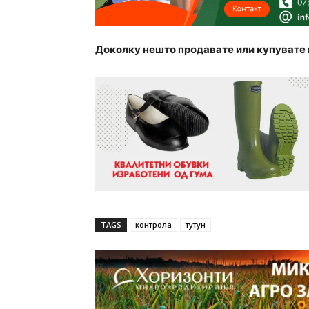
Доколку нешто продавате или купувате 
TAGS
контрола
тутун