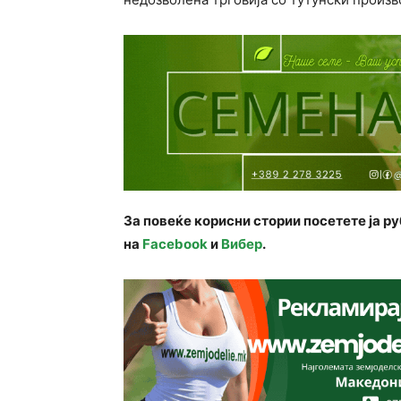
За повеќе корисни стории посетете ја р
на
Facebook
и
Вибер
.