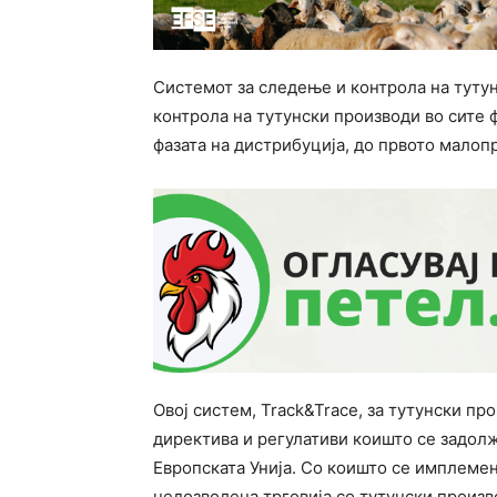
Системот за следење и контрола на туту
контрола на тутунски производи во сите 
фазата на дистрибуција, до првото мало
Овој систем, Track&Trace, за тутунски пр
директива и регулативи коишто се задолж
Европската Унија. Со коишто се имплем
недозволена трговија со тутунски произв