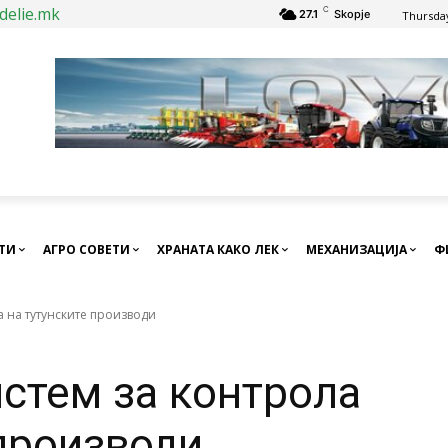
delie.mk
C
27.1
Skopje
Thursday
СТИ
АГРО СОВЕТИ
ХРАНАТА КАКО ЛЕК
МЕХАНИЗАЦИЈА
Ф
а на тутунските производи
истем за контрола
 производи