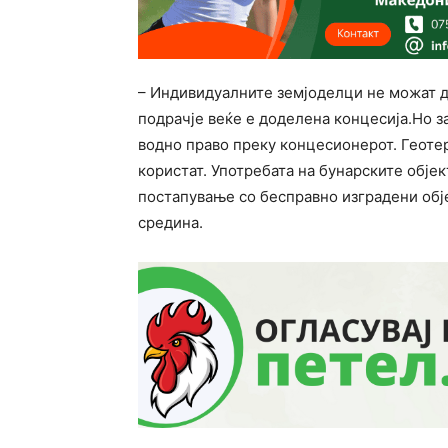
– Индивидуалните земјоделци не можат да
подрачје веќе е доделена концесија.Но з
водно право преку концесионерот. Геоте
користат. Употребата на бунарските обје
постапување со бесправно изградени обј
средина.