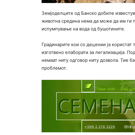
Земјоделците од Банско добиле известув
животна средина нема да може да им ги 
испумпување на вода од бушотините.
Градинарите кои со децении ја користат 
изготвено елаборати за легализација. По
немаат ниту одговор ниту дозвола. Тие ба
проблемот.