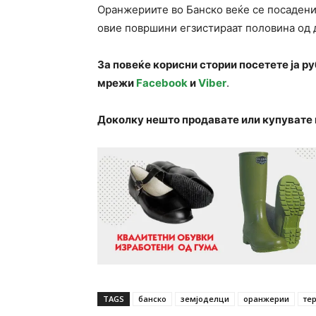
Оранжериите во Банско веќе се посадени 
овие површини егзистираат половина од 
За повеќе корисни стории посетете ја р
мрежи
Facebook
и
Viber
.
Доколку нешто продавате или купувате 
TAGS
банско
земјоделци
оранжерии
те