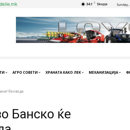
delie.mk
C
34.1
Skopje
Sunday, 
СТИ
АГРО СОВЕТИ
ХРАНАТА КАКО ЛЕК
МЕХАНИЗАЦИЈА
Ф
анат без вода
о Банско ќе
да