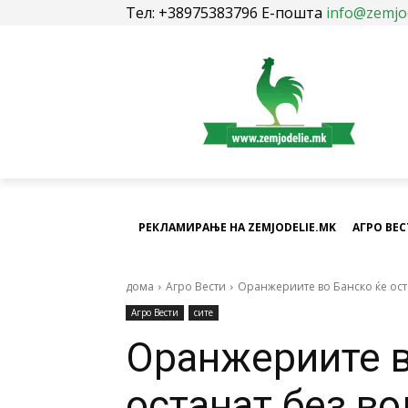
Тел: +38975383796 Е-пошта
info@zemjo
РЕКЛАМИРАЊЕ НА ZEMJODELIE.MK
АГРО ВЕ
дома
Агро Вести
Оранжериите во Банско ќе ост
Агро Вести
сите
Оранжериите в
останат без во