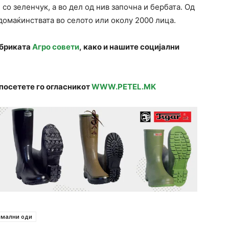
со зеленчук, а во дел од нив започна и бербата. Од
домаќинствата во селото или околу 2000 лица.
убриката
Агро совети
, како и нашите социјални
посетете го огласникот
WWW.PETEL.MK
рмални оди