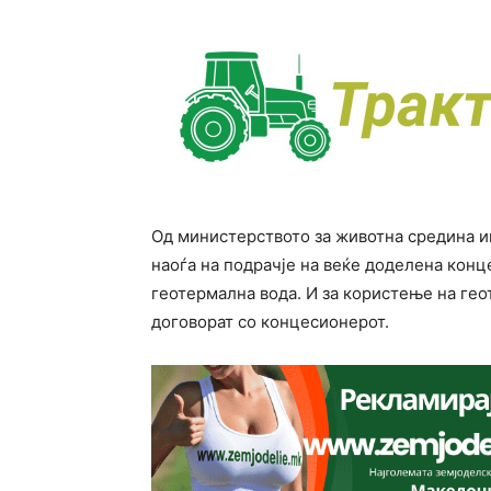
Од министерството за животна средина и
наоѓа на подрачје на веќе доделена конц
геотермална вода. И за користење на гео
договорат со концесионерот.