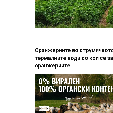
Оранжериите во струмичкото
термалните води со кои се з
оранжериите.