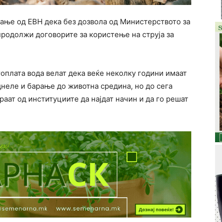
ање од ЕВН дека без дозвола од Министерството за
продолжи договорите за користење на струја за
топлата вода велат дека веќе неколку години имаат
днеле и барање до животна средина, но до сега
раат од институциите да најдат начин и да го решат