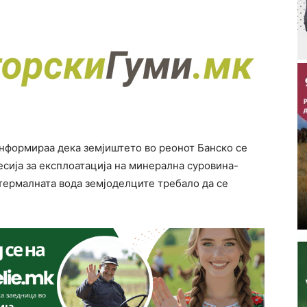
нформираа дека земјиштето во реонот Банско се
есија за експлоатација на минерална суровина-
термалната вода земјоделците требало да се