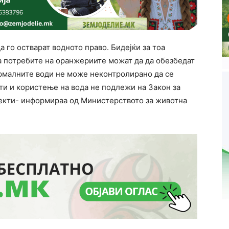
 го остварат водното право. Бидејќи за тоа
а потребите на оранжериите можат да да обезбедат
рмалните води не може неконтролирано да се
кти и користење на вода не подлежи на Закон за
екти- информираа од Министерството за животна