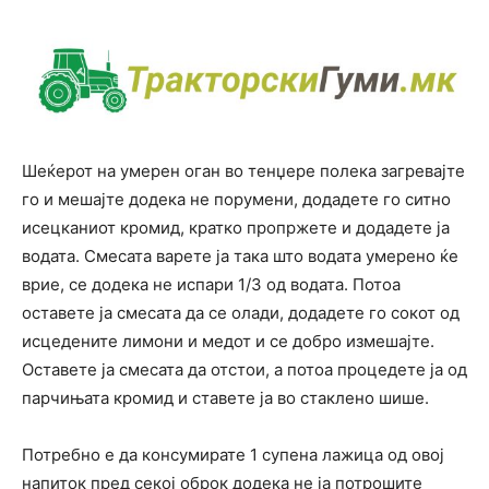
Шеќерот на умерен оган во тенџере полека загревајте
го и мешајте додека не порумени, додадете го ситно
исецканиот кромид, кратко пропржете и додадете ја
водата. Смесата варете ја така што водата умерено ќе
врие, се додека не испари 1/3 од водата. Потоа
оставете ја смесата да се олади, додадете го сокот од
исцедените лимони и медот и се добро измешајте.
Оставете ја смесата да отстои, а потоа процедете ја од
парчињата кромид и ставете ја во стаклено шише.
Потребно е да консумирате 1 супена лажица од овој
напиток пред секој оброк додека не ја потрошите