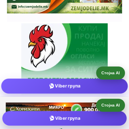
Стојна AI
Viber група