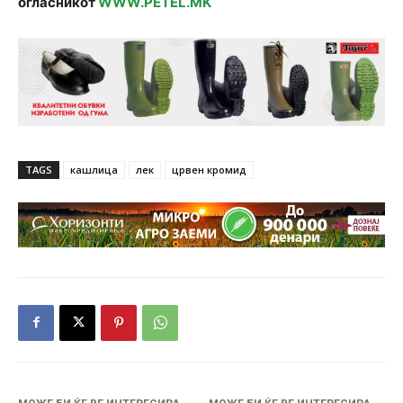
огласникот
WWW.PETEL.MK
TAGS
кашлица
лек
црвен кромид