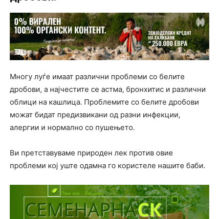
Многу луѓе имаат различни проблеми со белите
дробови, а најчестите се астма, бронхитис и различни
облици на кашлица. Проблемите со белите дробови
можат бидат предизвикани од разни инфекции,
алергии и нормално со пушењето.
Ви претставуваме природен лек против овие
проблеми кој уште одамна го користеле нашите баби.