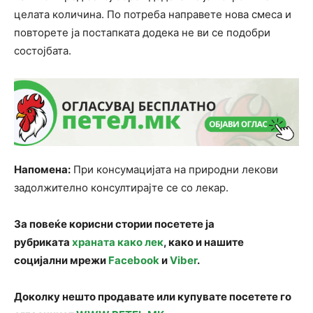
целата количина. По потреба направете нова смеса и
повторете ја постапката додека не ви се подобри
состојбата.
Напомена:
При консумацијата на природни лекови
задолжително консултирајте се со лекар.
За повеќе корисни стории посетете ја
рубриката
храната како лек
, како и нашите
социјални мрежи
Facebook
и
Viber
.
Доколку нешто продавате или купувате посетете го