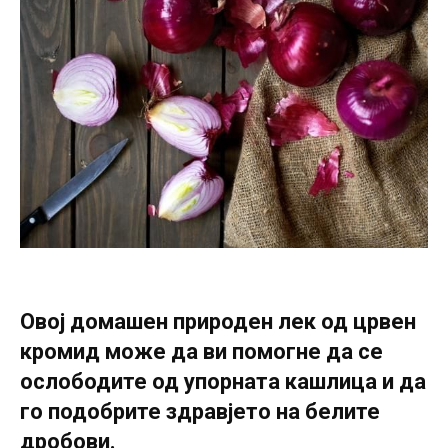
Овој домашен природен лек од црвен
кромид може да ви помогне да се
ослободите од упорната кашлица и да
го подобрите здравјето на белите
дробови.