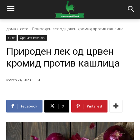
дома
сите
Природен лек од црвен кромид против кашлица
сите
Храната како лек
Природен лек од црвен
кромид против кашлица
March 24, 2023 11:51
Facebook
X
Pinterest