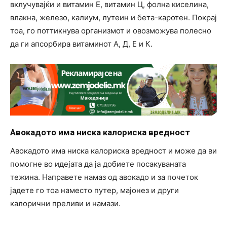
вклучувајќи и витамин Е, витамин Ц, фолна киселина,
влакна, железо, калиум, лутеин и бета-каротен. Покрај
тоа, го поттикнува организмот и овозможува полесно
да ги апсорбира витаминот А, Д, Е и К.
Авокадото има ниска калориска вредност
Авокадото има ниска калориска вредност и може да ви
помогне во идејата да ја добиете посакуваната
тежина. Направете намаз од авокадо и за почеток
јадете го тоа наместо путер, мајонез и други
калорични преливи и намази.