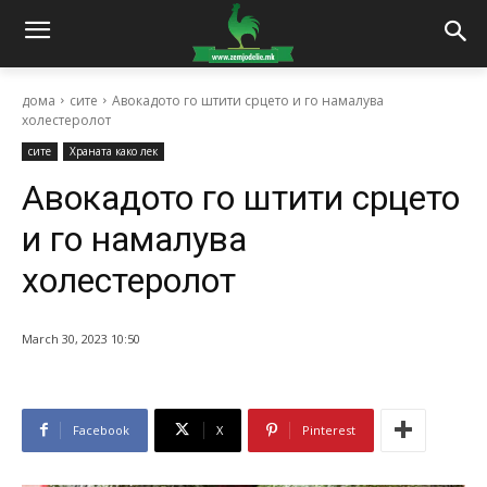
дома
сите
Авокадото го штити срцето и го намалува
холестеролот
сите
Храната како лек
Авокадото го штити срцето
и го намалува
холестеролот
March 30, 2023 10:50
Facebook
X
Pinterest