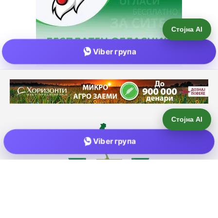
Стојна AI
Viber група
Е-пошта:
info@zemjodelie.mk
Тел: +38975383796