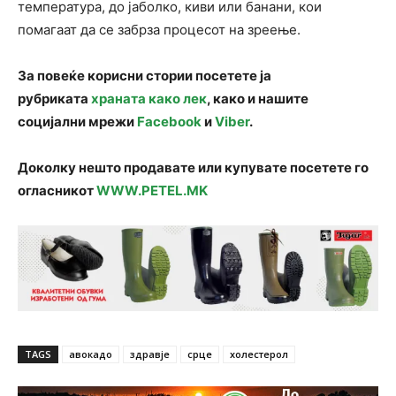
температура, до јаболко, киви или банани, кои
помагаат да се забрза процесот на зреење.
За повеќе корисни стории посетете ја
рубриката
храната како лек
, како и нашите
социјални мрежи
Facebook
и
Viber
.
Доколку нешто продавате или купувате посетете го
огласникот
WWW.PETEL.MK
TAGS
авокадо
здравје
срце
холестерол