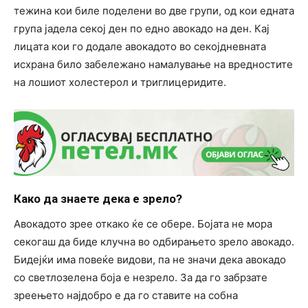
тежина кои биле поделени во две групи, од кои едната
група јадела секој ден по едно авокадо на ден. Кај
лицата кои го додале авокадото во секојдневната
исхрана било забележано намалување на вредностите
на лошиот холестерол и триглицеридите.
Како да знаете дека е зрело?
Авокадото зрее откако ќе се обере. Бојата не мора
секогаш да биде клучна во одбирањето зрело авокадо.
Бидејќи има повеќе видови, па не значи дека авокадо
со светлозелена боја е незрело. За да го забрзате
зреењето најдобро е да го ставите на собна