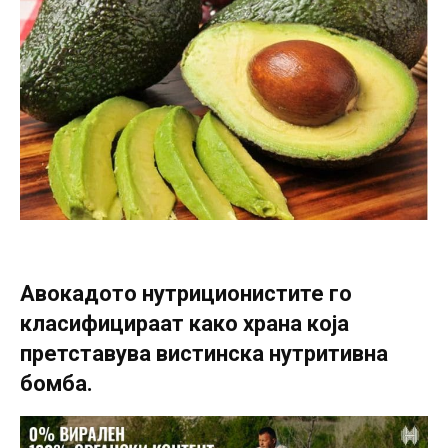
Авокадото нутриционистите го
класифицираат како храна која
претставува вистинска нутритивна
бомба.