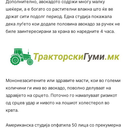
Дополнително, авокадото содржи многу малку
шеќери, а е богато со растителни влакна што ќе ве
држат сити подолг период. Една студија покажала
дека луѓето кои додале половина авокадо за ручек не
биле заинтересирани за храна во наредните 4 часа.
Мононезаситените или здравите масти, кои во големи
количини ги има во авокадо, поволно делуваат на
здравјето на срцето. Поточно го намалуваат ризикот
од срцев удар и нивото на лошиот холестерол во
крвта.
Американска студија опфатила 50 лица со прекумерна