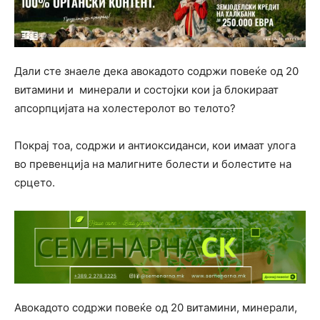
Дали сте знаеле дека авокадото содржи повеќе од 20
витамини и минерали и состојки кои ја блокираат
апсорпцијата на холестеролот во телото?
Покрај тоа, содржи и антиоксиданси, кои имаат улога
во превенција на малигните болести и болестите на
срцето.
Авокадото содржи повеќе од 20 витамини, минерали,