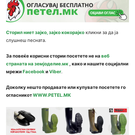
Сторил ниет зајко, зајко кокорајко
кликни за да ја
слушнеш песната.
За повеќе корисни стории посетете не на
веб
страната на земјоделие.мк
, како и нашите социјални
мрежи
Facebook
и
Viber
.
Доколку нешто продавате или купувате посетете го
огласникот
WWW.PETEL.MK