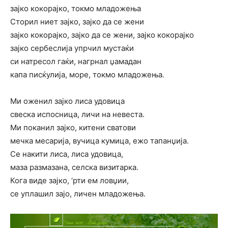
зајко кокорајко, токмо младожења
Сторил ниет зајко, зајко да се жени
зајко кокорајко, зајко да се жени, зајко кокорајко
зајко сербеслија упрчил мустаќи
си натресол гаќи, нагрнал џамадан
капа писќулија, море, токмо младожења.
Ми оженил зајко лиса удовица
свеска испосница, личи на невеста.
Ми поканил зајко, китени сватови
мечка месарија, вучица кумица, ежо тапанџија.
Се накити лиса, лиса удовица,
маза размазана, селска визитарка.
Кога виде зајко, ‘рти ем ловџии,
се уплашил зајо, личен младожења.