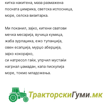
китка накитена, маза размажена
посната џимрика, светска испосница,
море, селска визитарка.
Ми поканил, зајко, китени сватови
мечка месарија, вучица кумица,
жаба зурлаџика, ежо тупанџија,
овен есапџија, мурџо аберџија,
зајко кокорајко,
си натресол гаќи, упрчил мустаќи
нагрнал џамадан, капа пискулија
море, токмо младожења.