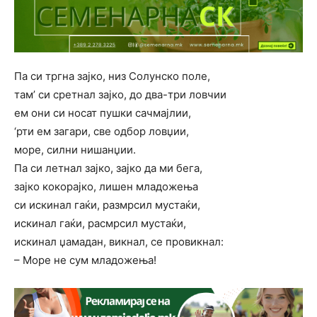
Па си тргна зајко, низ Солунско поле,
там’ си сретнал зајко, до два-три ловчии
ем они си носат пушки сачмајлии,
‘рти ем загари, све одбор ловџии,
море, силни нишанџии.
Па си летнал зајко, зајко да ми бега,
зајко кокорајко, лишен младожења
си искинал гаќи, размрсил мустаќи,
искинал гаќи, расмрсил мустаќи,
искинал џамадан, викнал, се провикнал:
– Море не сум младожења!