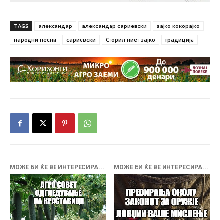
TAGS
александар
александар сариевски
зајко кокорајко
народни песни
сариевски
Сторил ниет зајко
традиција
МОЖЕ БИ ЌЕ ВЕ ИНТЕРЕСИРА...
МОЖЕ БИ ЌЕ ВЕ ИНТЕРЕСИРА...