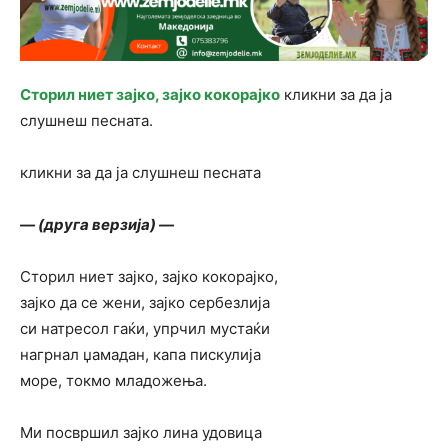
Сторил ниет зајко, зајко кокорајко
кликни за да ја
слушнеш песната.
кликни за да ја слушнеш песната
— (друга верзија) —
Сторил ниет зајко, зајко кокорајко,
зајко да се жени, зајко сербезлија
си натресол гаќи, упрчил мустаќи
нагрнал џамадан, капа пискулија
море, токмо младожења.
Ми посвршил зајко лина удовица