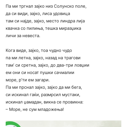
Па ми тргнал зајко низ Солунско поле,
да си види, зајко, лиса удовица
там си најде, зајко, место линдра лија
квачка со пилиња, тешка миразџика
личи за невеста.
Кога виде, зајко, тоа чудно чудо
па ми летна, зајко, назад на трагови
там’ си сретна, зајко, до два-три ловџии
ем они си носат пушки сачмалии
море, р’ти ем загари.
Па ми прснал зајко, зајко да ми бега,
си искинал гаќи, размрсил мустаки,
искинал џамадан, викна се провикна:
– Море, не сум младожења!