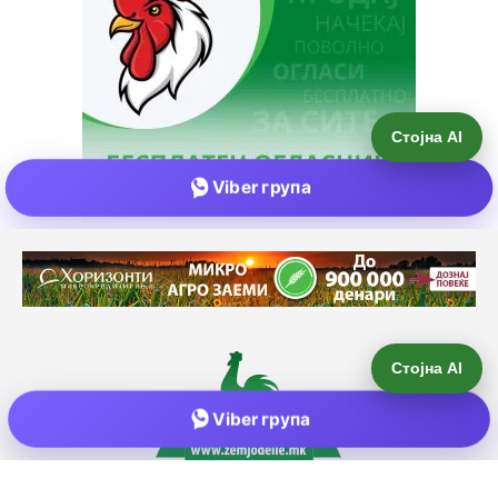
Стојна AI
Viber група
Е-пошта:
info@zemjodelie.mk