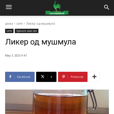
дома
сите
Ликер од мушмула
сите
Храната како лек
Ликер од мушмула
May 3, 2023 9:47
Facebook
X
Pinterest