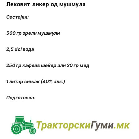
Лековит ликер од мушмула
Состојки:
500 гр зрели мушмули
2,5 dcl вода
250 гр кафеав шеќер или 20 гр мед
1 литар вињак (40% алк.)
Подготовка: