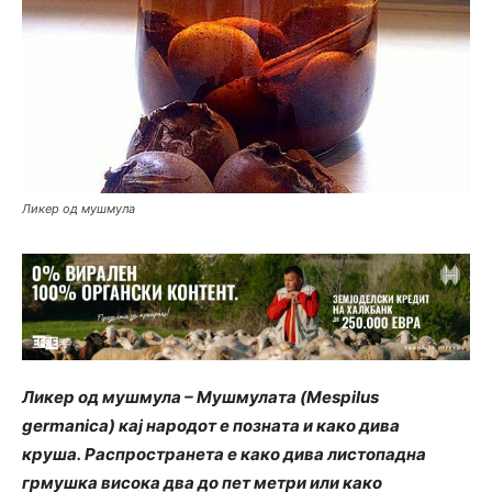
Ликер од мушмула
Ликер од мушмула – Мушмулата (Mespilus
germanica) кај народот е позната и како дива
круша. Распространета е како дива листопадна
грмушка висока два до пет метри или како