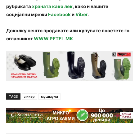
рубриката
храната како лек
, како и нашите
социјални мрежи
Facebook
и
Viber
.
Доколку нешто продавате или купувате посетете го
огласникот
WWW.PETEL.MK
TAGS
ликер
мушмула