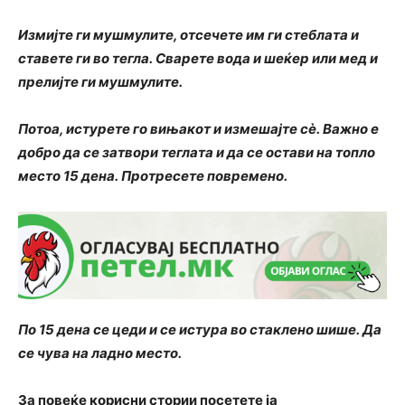
Измијте ги мушмулите, отсечете им ги стеблата и
ставете ги во тегла. Сварете вода и шеќер или мед и
прелијте ги мушмулите.
Потоа, истурете го вињакот и измешајте сè. Важно е
добро да се затвори теглата и да се остави на топло
место 15 дена. Протресете повремено.
По 15 дена се цеди и се истура во стаклено шише. Да
се ​​чува на ладно место.
За повеќе корисни стории посетете ја