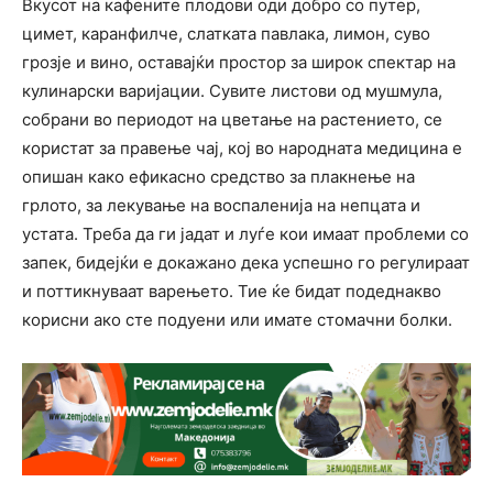
Вкусот на кафените плодови оди добро со путер,
цимет, каранфилче, слатката павлака, лимон, суво
грозје и вино, оставајќи простор за широк спектар на
кулинарски варијации. Сувите листови од мушмула,
собрани во периодот на цветање на растението, се
користат за правење чај, кој во народната медицина е
опишан како ефикасно средство за плакнење на
грлото, за лекување на воспаленија на непцата и
устата. Треба да ги јадат и луѓе кои имаат проблеми со
запек, бидејќи е докажано дека успешно го регулираат
и поттикнуваат варењето. Тие ќе бидат подеднакво
корисни ако сте подуени или имате стомачни болки.