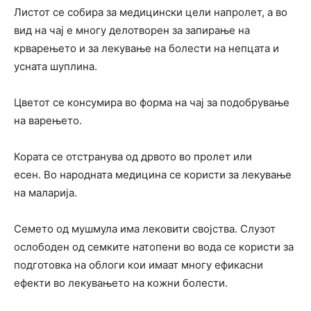
Листот се собира за медицински цели напролет, а во
вид на чај е многу делотворен за запирање на
крварењето и за лекување на болести на непцата и
усната шуплина.
Цветот се консумира во форма на чај за подобрување
на варењето.
Кората се отстранува од дрвото во пролет или
есен. Во народната медицина се користи за лекување
на маларија.
Семето од мушмула има лековити својства. Слузот
ослободен од семките натопени во вода се користи за
подготовка на облоги кои имаат многу ефикасни
ефекти во лекувањето на кожни болести.