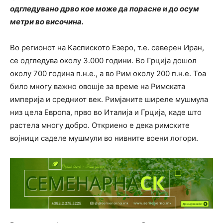
одгледувано дрво кое може да порасне и до осум
метри во височина.
Во регионот на Каспиското Езеро, т.е. северен Иран,
се одгледува околу 3.000 години. Во Грција дошол
околу 700 година п.н.е., а во Рим околу 200 п.н.е. Тоа
било многу важно овошје за време на Римската
империја и средниот век. Римјаните ширеле мушмула
низ цела Европа, прво во Италија и Грција, каде што
растела многу добро. Откриено е дека римските
војници саделе мушмули во нивните воени логори.