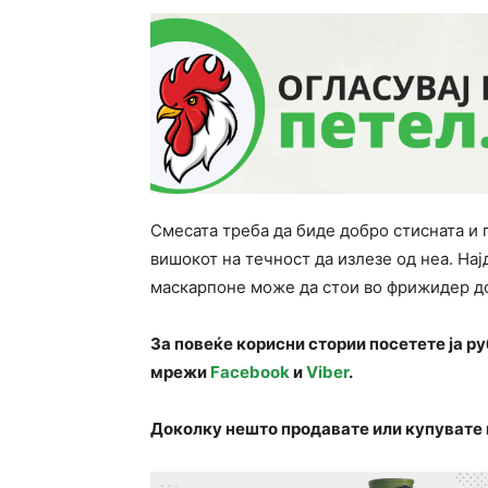
Смесата треба да биде добро стисната и 
вишокот на течност да излезе од неа. Нај
маскарпоне може да стои во фрижидер до
За повеќе корисни стории посетете ја р
мрежи
Facebook
и
Viber
.
Доколку нешто продавате или купувате 