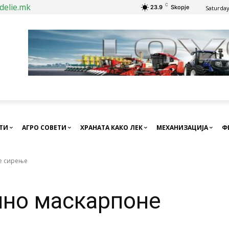
delie.mk
C
23.9
Skopje
Saturday
СТИ
АГРО СОВЕТИ
ХРАНАТА КАКО ЛЕК
МЕХАНИЗАЦИЈА
Ф
е сирење
шно маскарпоне