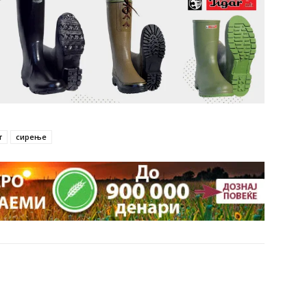
т
сирење