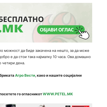
по можност да биде закачена на нешто, за да може
добро е да стои така најмалку 10 часа. Ова домашно
 четири дена.
убриката
Агро Вести
, како и нашите социјални
посетете го огласникот
WWW.PETEL.MK