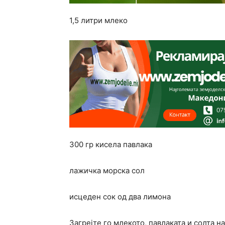
1,5 литри млеко
300 гр кисела павлака
лажичка морска сол
исцеден сок од два лимона
Загрејте го млекото, павлаката и солта на