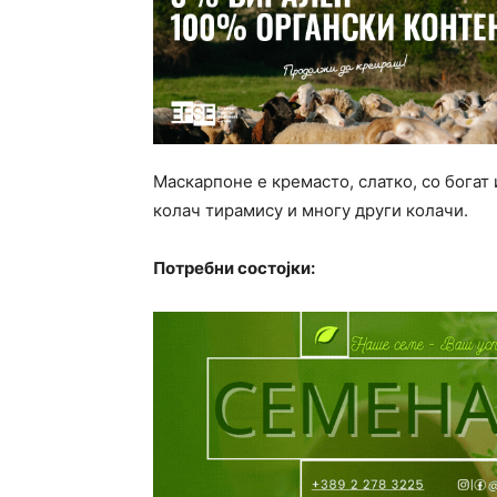
Маскарпоне е кремасто, слатко, со богат 
колач тирамису и многу други колачи.
Потребни состојки: