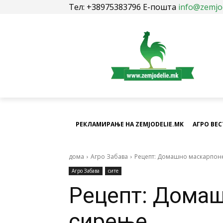
Тел: +38975383796 Е-пошта
info@zemjo
РЕКЛАМИРАЊЕ НА ZEMJODELIE.MK
АГРО ВЕ
дома
Агро Забава
Рецепт: Домашно маскарпон
Агро Забава
сите
Рецепт: Дома
сирење