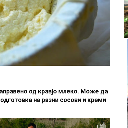
аправено од кравјо млеко. Може да
подготовка на разни сосови и креми