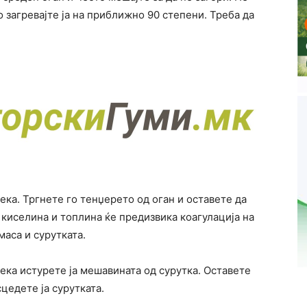
о загревајте ја на приближно 90 степени. Треба да
ка. Тргнете го тенџерето од оган и оставете да
 киселина и топлина ќе предизвика коагулација на
маса и сурутката.
лека истурете ја мешавината од сурутка. Оставете
цедете ја сурутката.