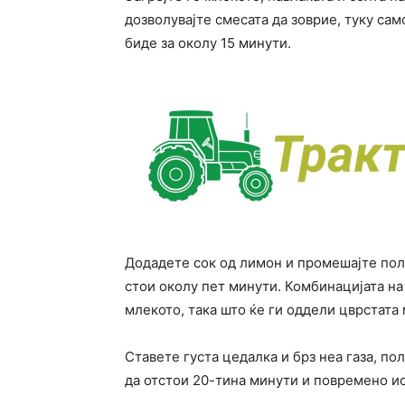
дозволувајте смесата да зоврие, туку сам
биде за околу 15 минути.
Додадете сок од лимон и промешајте поле
стои околу пет минути. Комбинацијата на
млекото, така што ќе ги оддели цврстата 
Ставете густа цедалка и брз неа газа, по
да отстои 20-тина минути и повремено ис