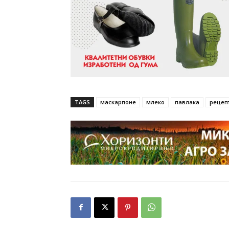
TAGS
маскарпоне
млеко
павлака
рецеп