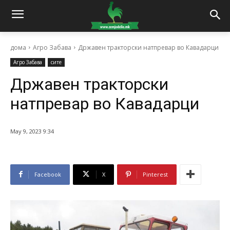
дома
Агро Забава
Државен тракторски натпревар во Кавадарци
Агро Забава
сите
Државен тракторски
натпревар во Кавадарци
May 9, 2023 9:34
Facebook
X
Pinterest