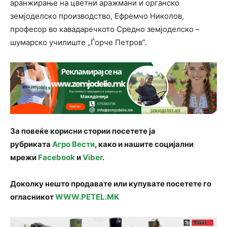
аранжирање на цветни аражмани и органско
земјоделско производство, Ефремчо Николов,
професор во кавадаречкото Средно земјоделско –
шумарско училиште „Ѓорче Петров”.
За повеќе корисни стории посетете ја
рубриката
Агро Вести
, како и нашите социјални
мрежи
Facebook
и
Viber
.
Доколку нешто продавате или купувате посетете го
огласникот
WWW.PETEL.MK