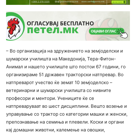
– Во организација на здружението на земјоделски и
шумарски училишта на Македонија, Тера-Фитон-
Анимал и нашето училиште што постои 67 години, го
организираме 51 државен тракторски натпревар. Во
натпреварот учество ќе земат 10 земјоделско –
ветеринарни и шумарски училишта со нивните
професори и ментори. Учениците ќе се
натпреваруваат во шест дисциплини. Вешто возење и
управување со трактор со категории машки и женски,
препознавање на семиња и плевели. Коски и органи
кај домашни животни, калемење на овошки,