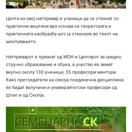
Целта на овој натпревар е ученици да се стекнат со
практични вештини врз основа на теоретската и
практичната наобразба што ја стекнале во текот на
школувањето.
Натпреварот е признат од МОН и Центарот за средно
стручно образование и обука, а учество ќе земат
вкупно околу 130 ученици, 55 професори ментори.
Како претседатели на секоја поединечна дисциплина
ќе бидат вклучени и универзитетски професори од
Штип и од Скопје.