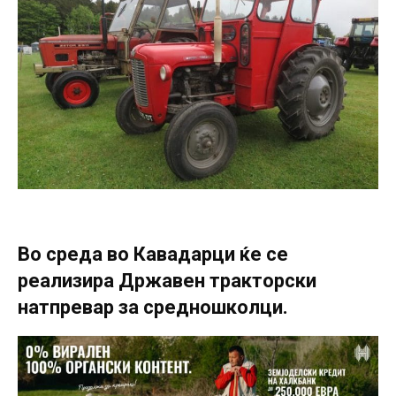
Во среда во Кавадарци ќе се
реализира Државен тракторски
натпревар за средношколци.