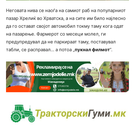
Неговата нива се наоѓа на самиот раб на популарниот
пазар Хрелиќ во Хрватска, а на сите им било најлесно
да го остават својот автомобил токму таму кога одат
на пазарење. Фармерот со месеци молел, ги
предупредувал да не паркираат таму, поставувал
табли, се расправал… а потоа „
пукнал филмот
“.