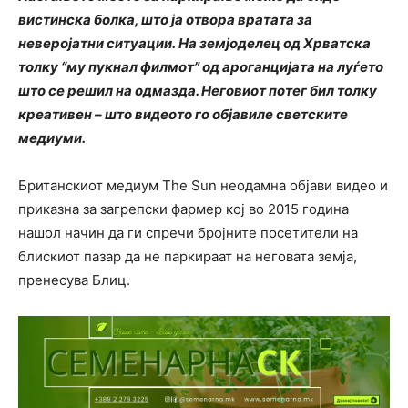
вистинска болка, што ја отвора вратата за
неверојатни ситуации. На земјоделец од Хрватска
толку “му пукнал филмот” од ароганцијата на луѓето
што се решил на одмазда. Неговиот потег бил толку
креативен – што видеото го објавиле светските
медиуми.
Британскиот медиум The Sun неодамна објави видео и
приказна за загрепски фармер кој во 2015 година
нашол начин да ги спречи бројните посетители на
блискиот пазар да не паркираат на неговата земја,
пренесува Блиц.