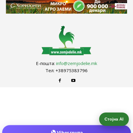
Е-пошта:
info@zemjodelie.mk
Тел: +38975383796
Стојна AI
Viber група