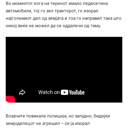
Во моментот кога на теренот имало педесетина
автомобили, тој го зел тракторот, го изорал
најголемиот дел од земјата и тоа го направил така што
никој веќе не можел да се оддалечи од таму.
Возачите повикале полиција, но залудно, бидејќи
земјоделецот не згрешил – си ја изорал