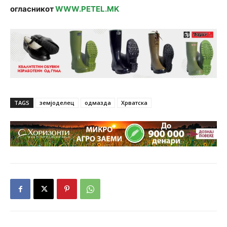
огласникот
WWW.PETEL.MK
TAGS
земјоделец
одмазда
Хрватска