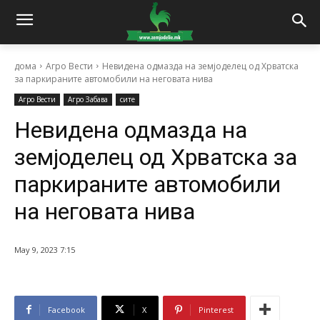
дома
Агро Вести
Невидена одмазда на земјоделец од Хрватска
за паркираните автомобили на неговата нива
Агро Вести
Агро Забава
сите
Невидена одмазда на
земјоделец од Хрватска за
паркираните автомобили
на неговата нива
May 9, 2023 7:15
Facebook
X
Pinterest