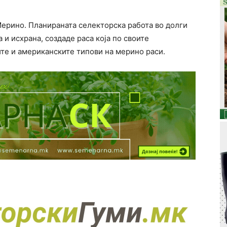
Мерино. Планираната селекторска работа во долги
 и исхрана, создаде раса која по своите
ите и американските типови на мерино раси.