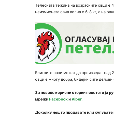
Телесната тежина на возрасните овци е 4
неизмиената овча волна е 6-8 кг, а на овн
Елитните овни можат да произведат над 2
овци е многу добра, бидејќи сите делови 
За повеќе корисни стории посетете ја р
мрежи
Facebook
и
Viber
.
Доколку нешто продавате или купувате 