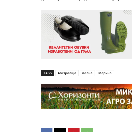
TAGS
Австралија
волна
Мерино