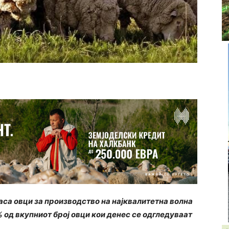
аса овци за производство на најквалитетна волна
% од вкупниот број овци кои денес се одгледуваат