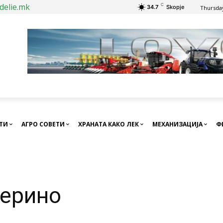
delie.mk
C
34.7
Skopje
Thursday
СТИ
АГРО СОВЕТИ
ХРАНАТА КАКО ЛЕК
МЕХАНИЗАЦИЈА
Ф
мерино