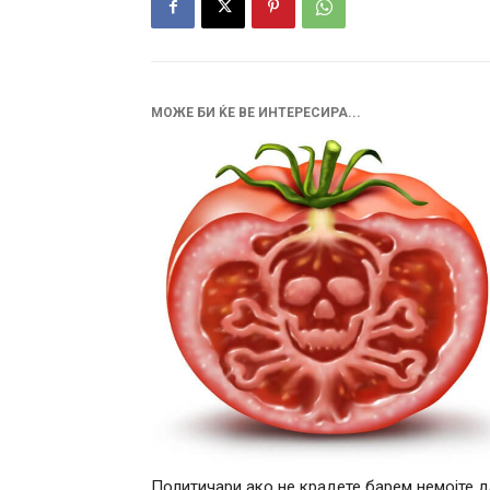
МОЖЕ БИ ЌЕ ВЕ ИНТЕРЕСИРА...
Политичари ако не крадете барем немојте д