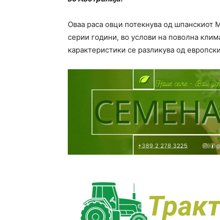
Оваа раса овци потекнува од шпанскиот 
серии години, во услови на поволна клима
карактеристики се разликува од европск