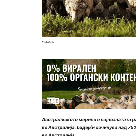
мерино
Австралиското мерино е најпознатата р
во Австралија, бидејќи сочинува над 75
во Австралија.