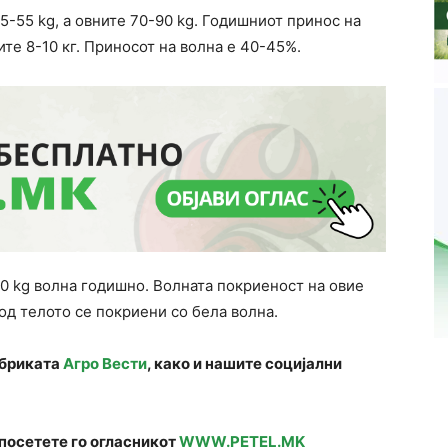
5-55 kg, а овните 70-90 kg. Годишниот принос на
ите 8-10 кг. Приносот на волна е 40-45%.
0 kg волна годишно. Волната покриеност на овие
од телото се покриени со бела волна.
убриката
Агро Вести
, како и нашите социјални
посетете го огласникот
WWW.PETEL.MK