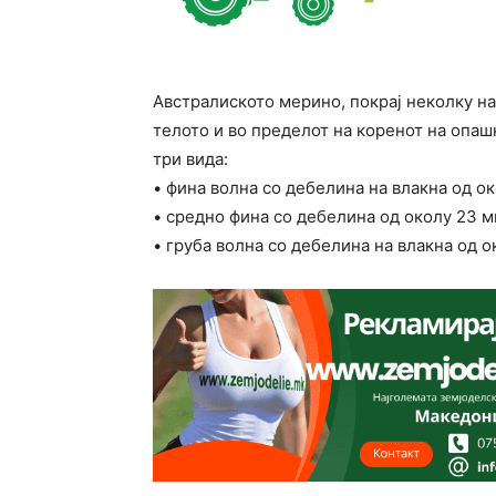
Австралиското мерино, покрај неколку на
телото и во пределот на коренот на опаш
три вида:
• фина волна со дебелина на влакна од о
• средно фина со дебелина од околу 23 м
• груба волна со дебелина на влакна од о