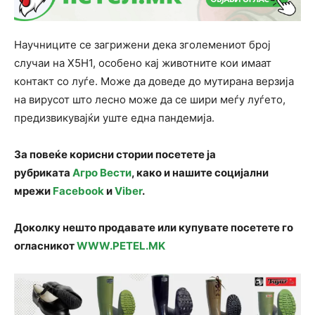
Научниците се загрижени дека зголемениот број
случаи на Х5Н1, особено кај животните кои имаат
контакт со луѓе. Може да доведе до мутирана верзија
на вирусот што лесно може да се шири меѓу луѓето,
предизвикувајќи уште една пандемија.
За повеќе корисни стории посетете ја
рубриката
Агро Вести
, како и нашите социјални
мрежи
Facebook
и
Viber
.
Доколку нешто продавате или купувате посетете го
огласникот
WWW.PETEL.MK