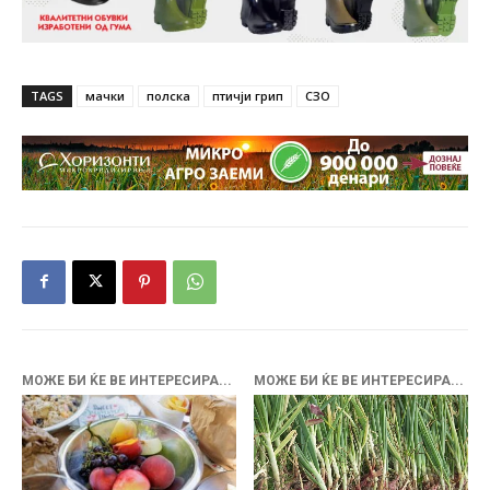
TAGS
мачки
полска
птичји грип
СЗО
МОЖЕ БИ ЌЕ ВЕ ИНТЕРЕСИРА...
МОЖЕ БИ ЌЕ ВЕ ИНТЕРЕСИРА...