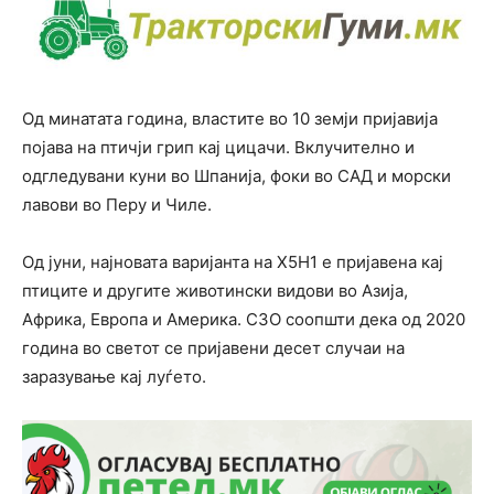
Од минатата година, властите во 10 земји пријавија
појава на птичји грип кај цицачи. Вклучително и
одгледувани куни во Шпанија, фоки во САД и морски
лавови во Перу и Чиле.
Од јуни, најновата варијанта на Х5Н1 е пријавена кај
птиците и другите животински видови во Азија,
Африка, Европа и Америка. СЗО соопшти дека од 2020
година во светот се пријавени десет случаи на
заразување кај луѓето.