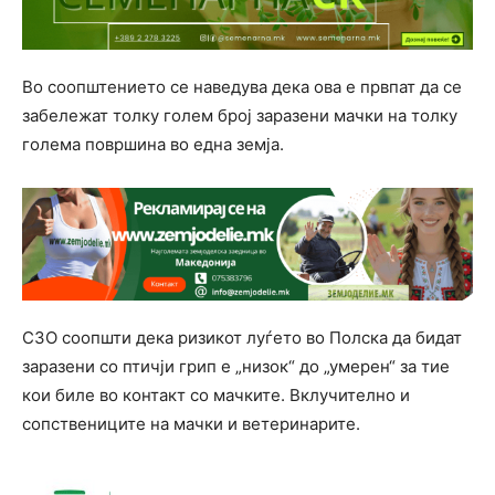
Во соопштението се наведува дека ова е првпат да се
забележат толку голем број заразени мачки на толку
голема површина во една земја.
СЗО соопшти дека ризикот луѓето во Полска да бидат
заразени со птичји грип е „низок“ до „умерен“ за тие
кои биле во контакт со мачките. Вклучително и
сопствениците на мачки и ветеринарите.