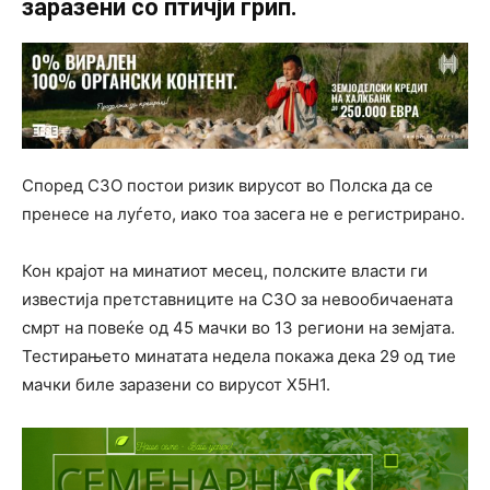
заразени со птичји грип.
Според СЗО постои ризик вирусот во Полска да се
пренесе на луѓето, иако тоа засега не е регистрирано.
Кон крајот на минатиот месец, полските власти ги
известија претставниците на СЗО за невообичаената
смрт на повеќе од 45 мачки во 13 региони на земјата.
Тестирањето минатата недела покажа дека 29 од тие
мачки биле заразени со вирусот Х5Н1.