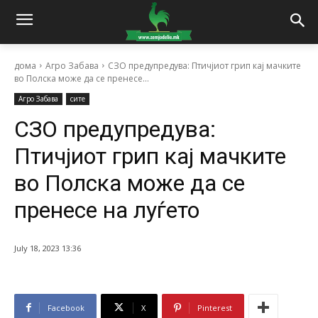
дома
Агро Забава
СЗО предупредува: Птичјиот грип кај мачките
во Полска може да се пренесе...
Агро Забава
сите
СЗО предупредува:
Птичјиот грип кај мачките
во Полска може да се
пренесе на луѓето
July 18, 2023 13:36
Facebook
X
Pinterest