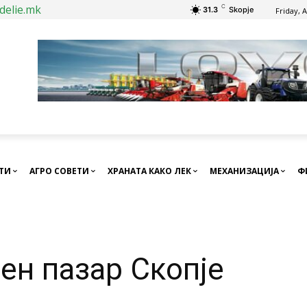
delie.mk
C
31.3
Skopje
Friday, 
СТИ
АГРО СОВЕТИ
ХРАНАТА КАКО ЛЕК
МЕХАНИЗАЦИЈА
Ф
ен пазар Скопје