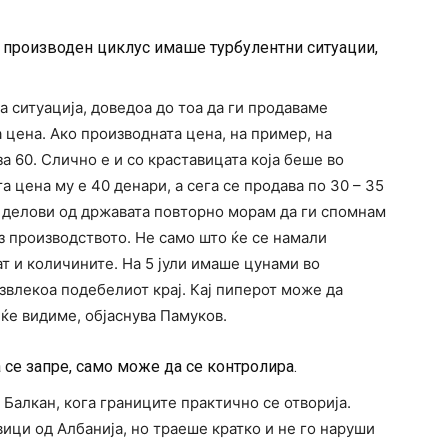
 производен циклус имаше турбулентни ситуации,
а ситуација, доведоа до тоа да ги продаваме
цена. Ако производната цена, на пример, на
а 60. Слично е и со краставицата која беше во
а цена му е 40 денари, а сега се продава по 30 – 35
 делови од државата повторно морам да ги спомнам
рз производството. Не само што ќе се намали
ат и количините. На 5 јули имаше цунами во
звлекоа подебелиот крај. Кај пиперот може да
 ќе видиме, објаснува Памуков.
 се запре, само може да се контролира.
 Балкан, кога границите практично се отворија.
ици од Албанија, но траеше кратко и не го наруши