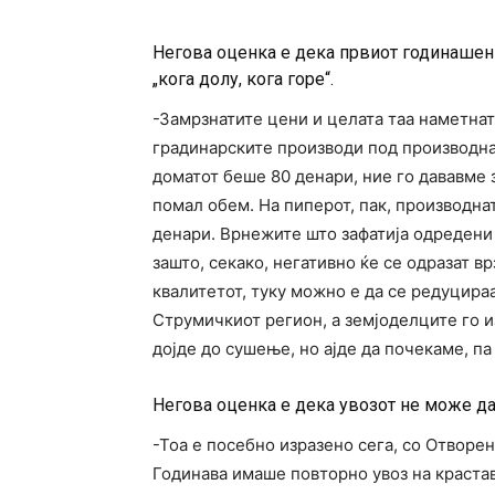
Негова оценка е дека првиот годинашен
„кога долу, кога горе“.
-Замрзнатите цени и целата таа наметнат
градинарските производи под производна 
доматот беше 80 денари, ние го дававме з
помал обем. На пиперот, пак, производнат
денари. Врнежите што зафатија одредени
зашто, секако, негативно ќе се одразат в
квалитетот, туку можно е да се редуцира
Струмичкиот регион, а земјоделците го и
дојде до сушење, но ајде да почекаме, па
Негова оценка е дека увозот не може да
-Тоа е посебно изразено сега, со Отворен
Годинава имаше повторно увоз на крастав