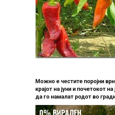
Можно е честите поројни врн
крајот на јуни и почетокот на
да го намалат родот во град