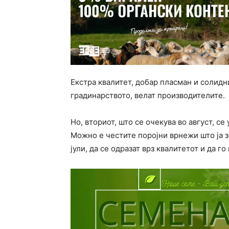
Екстра квалитет, добар пласман и солидн
градинарството, велат производителите.
Но, вториот, што се очекува во август, се
Можно е честите поројни врнежи што ја за
јули, да се одразат врз квалитетот и да го