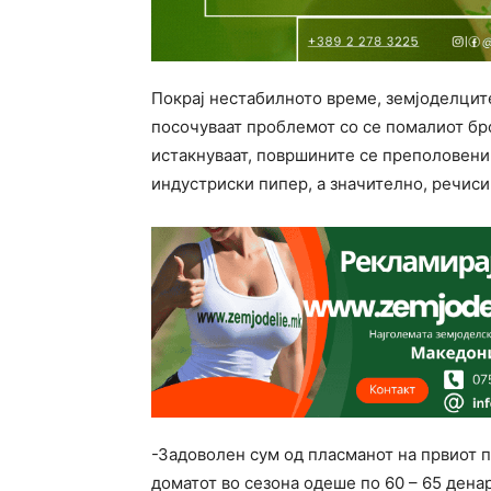
Покрај нестабилното време, земјоделцит
посочуваат проблемот со се помалиот бр
истакнуваат, површините се преполовени,
индустриски пипер, а значително, речиси 
-Задоволен сум од пласманот на првиот п
доматот во сезона одеше по 60 – 65 дена