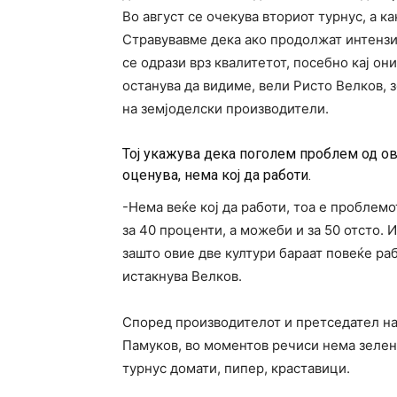
Во август се очекува вториот турнус, а к
Стравувавме дека ако продолжат интензив
се одрази врз квалитетот, посебно кај о
останува да видиме, вели Ристо Велков, 
на земјоделски производители.
Тој укажува дека поголем проблем од ов
оценува, нема кој да работи.
-Нема веќе кој да работи, тоа е проблем
за 40 проценти, а можеби и за 50 отсто. 
зашто овие две култури бараат повеќе ра
истакнува Велков.
Според производителот и претседател на
Памуков, во моментов речиси нема зеленч
турнус домати, пипер, краставици.