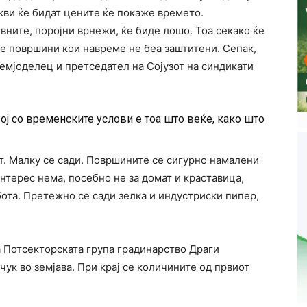
акви ќе бидат цените ќе покаже времето.
ните, поројни врнежи, ќе биде лошо. Тоа секако ќе
ние површини кои навреме не беа заштитени. Сепак,
земјоделец и претседател на Сојузот на синдикати
ој со временските услови е тоа што веќе, како што
от. Малку се сади. Површините се сигурно намалени
Интерес нема, посебно не за домат и краставица,
бота. Претежно се сади зелка и индустриски пипер,
 Потсекторската група градинарство Драги
ук во земјава. При крај се количините од првиот