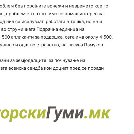
роблем беа поројните врнежи и невремето кое го
о, проблем е тоа што има се помал интерес кај
д нив се иселуваат, работата е тешка, но не и
и во струмичката Подрачна единица на
500 апликанти за поддршка, сега има околу 4 500.
ално си одат во странство, нагласува Памуков.
ани за земјоделците, за почнување на
ата есенска сеидба кои доцнат пред се поради