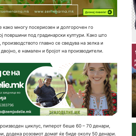
е како многу посериозен и долгорочен го
ој површини под градинарски култури. Како што
 производството главно се сведува на зелка и
двојно, е намален и бројот на производители.
роизводен циклус, пиперот беше 60 – 70 денари,
ри, додека розовиот домат ќе биде околу 50 денари.