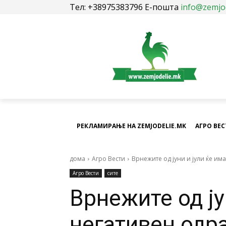
Тел: +38975383796 Е-пошта
info@zemjo
РЕКЛАМИРАЊЕ НА ZEMJODELIE.MK
АГРО ВЕ
дома
Агро Вести
Врнежите од јуни и јули ќе им
Агро Вести
сите
Врнежите од ју
негативен одр