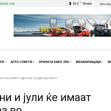
delie.mk
C
22.2
Skopje
Saturday
СТИ
АГРО СОВЕТИ
ХРАНАТА КАКО ЛЕК
МЕХАНИЗАЦИЈА
Ф
аат негативен одраз во градинарството
ни и јули ќе имаат
аз во