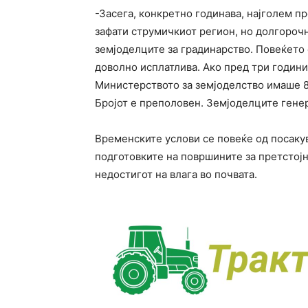
-Засега, конкретно годинава, најголем п
зафати струмичкиот регион, но долгорочн
земјоделците за градинарство. Повеќето о
доволно исплатлива. Ако пред три годин
Министерството за земјоделство имаше 8 
Бројот е преполовен. Земјоделците генер
Временските услови се повеќе од посакув
подготовките на површините за претстојн
недостигот на влага во почвата.