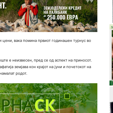
и цени, вака помина првиот годинашен турнус во
 уште е неизвесен, пред се од аспект на приносот.
фатија земјава кон крајот на јуни и почетокот на
 намалат родот.