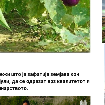
ежи што ја зафатија земјава кон
 јули, да се одразат врз квалитетот и
инарството.