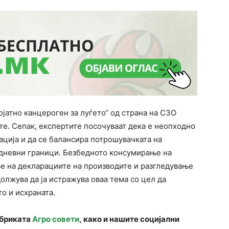
ојатно канцероген за луѓето“ од страна на СЗО
те. Сепак, експертите посочуваат дека е неопходно
ација и да се балансира потрошувачката на
 дневни граници. Безбедното консумирање на
е на декларациите на производите и разгледување
олжува да ја истражува оваа тема со цел да
о и исхраната.
убриката
Агро совети
, како и нашите социјални