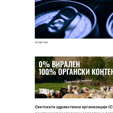
аспартам
Светската здравствена организација (СЗ