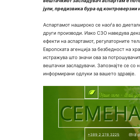
вештачкиот засладувач аспартам е потен
јули, предизвика бура од контроверзии 
Аспартамот нашироко се наоѓа во диеталн
други производи. Иако СЗО наведува дек
ефекти на аспартамот, регулаторните тела
Европската агенција за безбедност на хра
истражува што значи ова за потрошувачи
вештачки засладувачи. Запознајте се со 
информирани одлуки за вашето здравје.