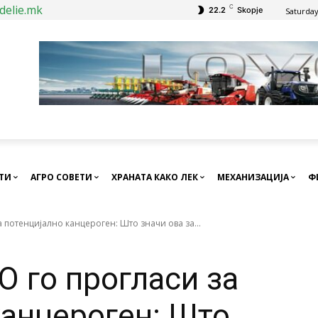
delie.mk
C
22.2
Skopje
Saturday
СТИ
АГРО СОВЕТИ
ХРАНАТА КАКО ЛЕК
МЕХАНИЗАЦИЈА
Ф
а потенцијално канцероген: Што значи ова за...
О го прогласи за
канцероген: Што