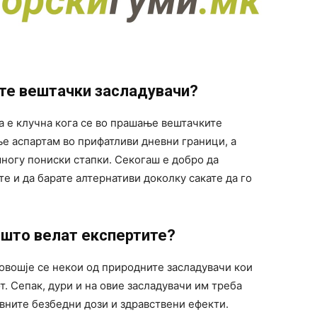
те вештачки засладувачи?
а е клучна кога се во прашање вештачките
е аспартам во прифатливи дневни граници, а
ногу пониски стапки. Секогаш е добро да
е и да барате алтернативи доколку сакате да го
 што велат експертите?
овошје се некои од природните засладувачи кои
т. Сепак, дури и на овие засладувачи им треба
вните безбедни дози и здравствени ефекти.