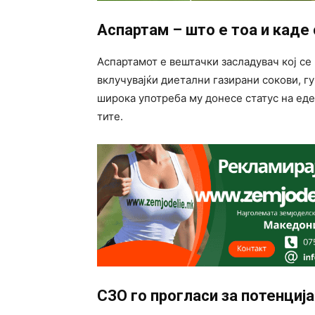
Аспартам – што е тоа и каде 
Аспартамот е вештачки засладувач кој се
вклучувајќи диетални газирани сокови, гу
широка употреба му донесе статус на еде
тите.
СЗО го прогласи за потенциј