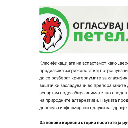
Класификацијата на аспартамот како „вер
предизвика загриженост кај потрошувачи
да се разберат критериумите за класифик
вештачки засладувачи во препорачаните
аспартам подразбира внимателно следењ
на природните алтернативи. Науката прод
донесува информирани одлуки за здравјет
За повеќе корисни стории посетете ја р