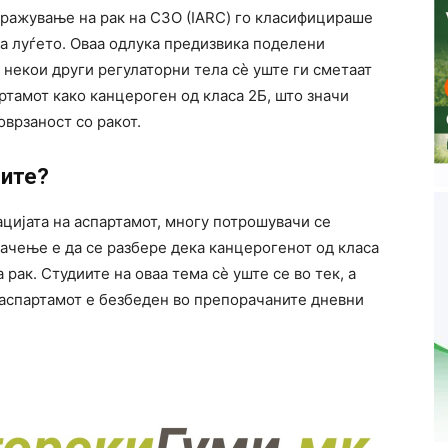
стражување на рак на СЗО (IARC) го класифицираше
за луѓето. Оваа одлука предизвика поделени
 некои други регулаторни тела сè уште ги сметаат
тамот како канцероген од класа 2Б, што значи
оврзаност со ракот.
чите?
цијата на аспартамот, многу потрошувачи се
начење е да се разбере дека канцерогенот од класа
 рак. Студиите на оваа тема сè уште се во тек, а
 аспартамот е безбеден во препорачаните дневни