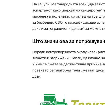
На 14 јули, Меѓународната агенција за и
аспартамот како „веројатно канцероген“ 
мислења и полемики, со оглед на тоа што
за безбедни. СЗО го класифицираше аспар
дека има „ограничени докази“ за можна п
Што значи ова за потрошува
Поради контроверзноста околу класифика
збунети и загрижени. Сепак, од клучно з
2Б не се смета за дефинитивна причина за
повеќето регулаторни тела сметаат дека
дози.