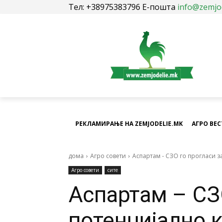
Тел: +38975383796 Е-пошта
info@zemjo
РЕКЛАМИРАЊЕ НА ZEMJODELIE.MK
АГРО ВЕ
дома
Агро совети
Аспартам - СЗО го прогласи з
Агро совети
сите
Аспартам – СЗ
потенцијално 