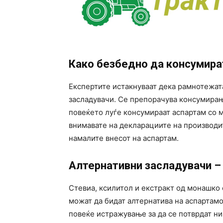
Како безбедно да консумира
Експертите истакнуваат дека рамнотежат
засладувачи. Се препорачува консумирањ
повеќето луѓе консумираат аспартам со м
внимавате на декларациите на производит
намалите внесот на аспартам.
Алтернативни засладувачи –
Стевиа, ксилитол и екстракт од монашко 
можат да бидат алтернатива на аспартамо
повеќе истражување за да се потврдат ни