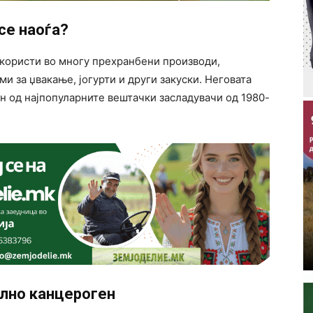
се наоѓа?
 користи во многу прехранбени производи,
ми за џвакање, јогурти и други закуски. Неговата
н од најпопуларните вештачки засладувачи од 1980-
ално канцероген