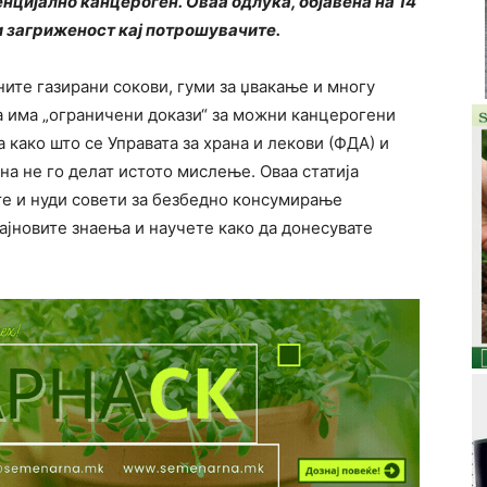
цијално канцероген. Оваа одлука, објавена на 14
и загриженост кај потрошувачите.
ите газирани сокови, гуми за џвакање и многу
а има „ограничени докази“ за можни канцерогени
 како што се Управата за храна и лекови (ФДА) и
на не го делат истото мислење. Оваа статија
те и нуди совети за безбедно консумирање
најновите знаења и научете како да донесувате