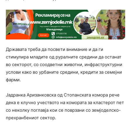
Државата треба да посвети внимание и да ги
стимулира младите од руралните средини да останат
во секторот, со соодветни животни, инфраструктурни
услови како во урбаните средини, кредити за семејни
фарми.
Јадранка Аризанковска од Стопанската комора рече
дека е клучно учеството на комората за кластерот пет
со неколку поглавја кои се поврзани со земјоделско-
прехранбениот сектор.