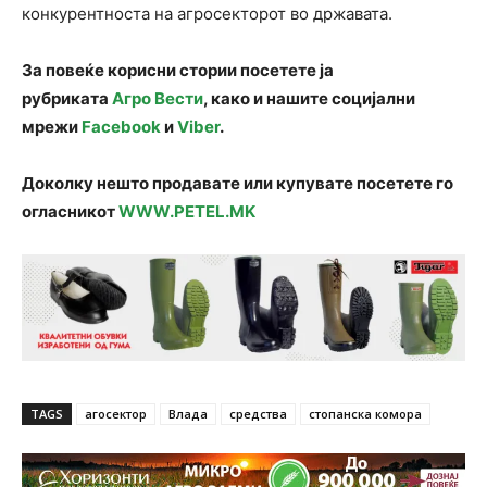
конкурентноста на агросекторот во државата.
За повеќе корисни стории посетете ја
рубриката
Агро Вести
, како и нашите социјални
мрежи
Facebook
и
Viber
.
Доколку нешто продавате или купувате посетете го
огласникот
WWW.PETEL.MK
TAGS
агосектор
Влада
средства
стопанска комора