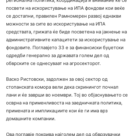
регионална политика, координација и внимание ќе се
посвети на искористување на ИПА фондови кои веќе
се достапни, правилен Рамномерен развој еднакви
можности за сите во искористување на ИПА
средствата, грижата ќе биде посветена на јакнење на
административните капацитети за искористување на
фондовите. Поглавјето 33 е за финансиски буџетски
одредби генерално за државата голем дел од
обврските се однесуваат на агросекторот.
Васко Ристовски, задолжен за овој сектор од
стопанската комора вели дека скринингот почнал
лани и ќе заврши во ноември. Тој во објаснувањето се
осврна на применливоста на заедничката политика,
примената и импликациите кои ќе ги има врз
домашните компании.
Ова поглавје покрива најголем дел од обврзувачки