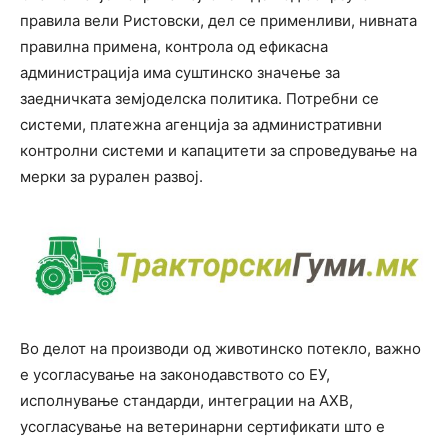
правила вели Ристовски, дел се применливи, нивната
правилна примена, контрола од ефикасна
администрација има суштинско значење за
заедничката земјоделска политика. Потребни се
системи, платежна агенција за административни
контролни системи и капацитети за спроведување на
мерки за рурален развој.
Во делот на производи од животинско потекло, важно
е усогласување на законодавството со ЕУ,
исполнување стандарди, интеграции на АХВ,
усогласување на ветеринарни сертификати што е