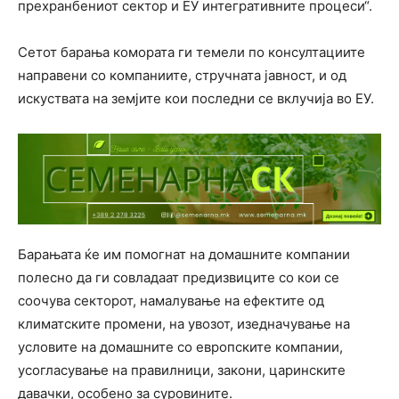
прехранбениот сектор и ЕУ интегративните процеси“.
Сетот барања комората ги темели по консултациите
направени со компаниите, стручната јавност, и од
искуствата на земјите кои последни се вклучија во ЕУ.
Барањата ќе им помогнат на домашните компании
полесно да ги совладаат предизвиците со кои се
соочува секторот, намалување на ефектите од
климатските промени, на увозот, изедначување на
условите на домашните со европските компании,
усогласување на правилници, закони, царинските
давачки, особено за суровините.