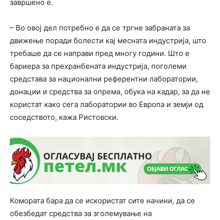
завршено е.
– Во овој дел потребно е да се тргне забраната за
движење поради болести кај месната индустрија, што
требаше да се направи пред многу години. Што е
бариера за прехранбената индустрија, поголеми
средстава за национални референтни лаборатории,
донации и средства за опрема, обука на кадар, за да не
користат како сега лаборатории во Европа и земји од
соседството, кажа Ристовски.
Комората бара да се искористат сите начини, да се
обезбедат средства за зголемување на