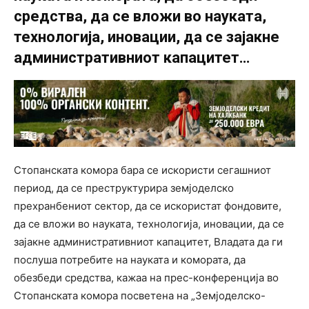
средства, да се вложи во науката,
технологија, иновации, да се зајакне
административниот капацитет…
Стопанската комора бара се искористи сегашниот
период, да се преструктурира земјоделско
прехранбениот сектор, да се искористат фондовите,
да се вложи во науката, технологија, иновации, да се
зајакне административниот капацитет, Владата да ги
послуша потребите на науката и комората, да
обезбеди средства, кажаа на прес-конференција во
Стопанската комора посветена на „Земјоделско-