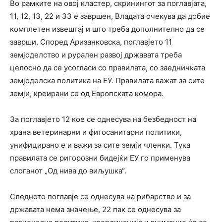
Во рамките на овој кластер, скринингот за поглавјата,
11, 12, 13, 22 и 33 е завршен, Владата очекува да добие
комплетен извештај и што треба дополнително да се
заврши. Според Аризанковска, поглавјето 11
земјоделство и рурален развој државата треба
целосно да се усогласи со правилата, со заедничката
земјоделска политика на ЕУ. Правилата важат за сите
земји, креирани се од Европската комора.
За поглавјето 12 кое се однесува на безбедност на
храна ветеринарни и фитосанитарни политики,
унифицирано е и важи за сите земји членки. Тука
правилата се ригорозни бидејќи ЕУ го применува
слоганот „Од нива до виљушка“.
Следното поглавје се однесува на рибарство и за
државата нема значење, 22 пак се однесува за