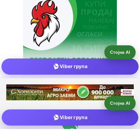
Стојна AI
Viber група