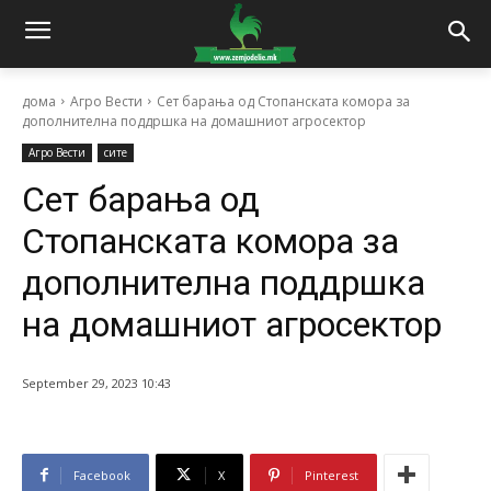
дома
Агро Вести
Сет барања од Стопанската комора за
дополнителна поддршка на домашниот агросектор
Агро Вести
сите
Сет барања од
Стопанската комора за
дополнителна поддршка
на домашниот агросектор
September 29, 2023 10:43
Facebook
X
Pinterest