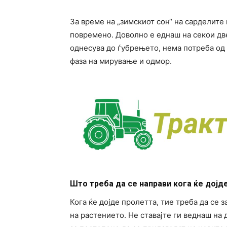
За време на „зимскиот сон“ на сарделите 
повремено. Доволно е еднаш на секои дв
однесува до ѓубрењето, нема потреба од 
фаза на мирување и одмор.
Што треба да се направи кога ќе дојд
Кога ќе дојде пролетта, тие треба да се 
на растението. Не ставајте ги веднаш на