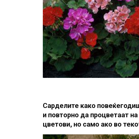
Сарделите
како повеќегодиш
и повторно да процветаат на
цветови, но само ако во теко