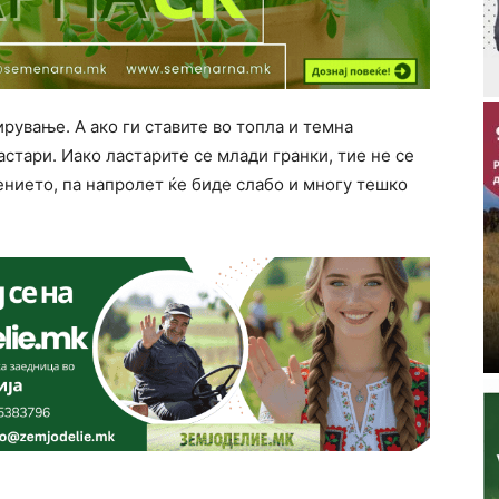
ирување. А ако ги ставите во топла и темна
ластари. Иако ластарите се млади гранки, тие не се
тението, па напролет ќе биде слабо и многу тешко