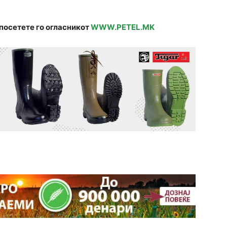
посетете го огласникот
WWW.PETEL.MK