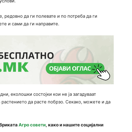
услови.
, редовно да ги полевате и по потреба да ги
те и сами да ги направите.
дни, еколошки состојки кои не ја загадуваат
а растението да расте побрзо. Секако, можете и да
убриката
Агро совети
, како и нашите социјални