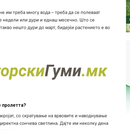
не им треба многу вода – треба да се полеваат
е недели или дури и еднаш месечно. Што се
такво нешто дури до март, бидејќи растението е во
е пролетта?
закројат, со скратување на врвовите и наводнување
 директна сончева светлина. Дајте им неколку дена