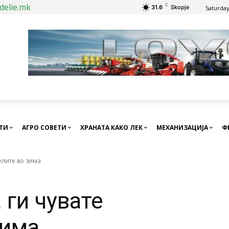
delie.mk
C
31.6
Skopje
Saturday
СТИ
АГРО СОВЕТИ
ХРАНАТА КАКО ЛЕК
МЕХАНИЗАЦИЈА
Ф
елите во зима
 ги чувате
зима