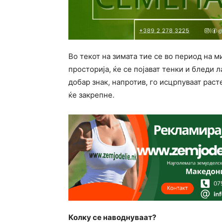
Во текот на зимата тие се во период на м
просторија, ќе се појават тенки и бледи 
добар знак, напротив, го исцрпуваат рас
ќе закрепне.
Колку се наводнуваат?