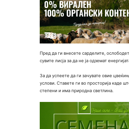
Пред да ги внесете сарделите, ослободете
сувите лисја за да не ја одземат енергија
За да успеете да ги зачувате овие цвеќи
услови. Ставете ги во просторија каде ш
степени и има природна светлина.