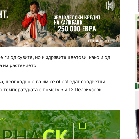
 ги од сувите, но и здравите цветови, како и од
та на растението.
ња, неопходно е да им се обезбедат соодветни
то температурата е помеѓу 5 и 12 Целзиусови