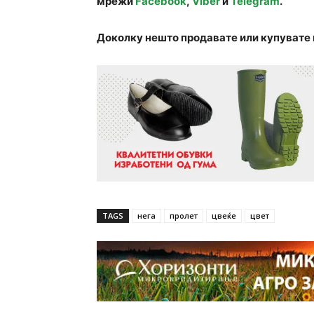
мрежи
Facebook
,
Viber
и
Telegram
.
Доколку нешто продавате или купувате 
TAGS
нега
пролет
цвеќе
цвет