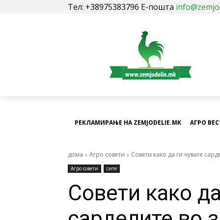
Тел: +38975383796 Е-пошта
info@zemjo
РЕКЛАМИРАЊЕ НА ZEMJODELIE.MK
АГРО ВЕ
дома
Агро совети
Совети како да ги чувате сард
Агро совети
сите
Совети како да
сарделите во 