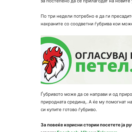
за постепено да се прилагодат на новите 
По три недели потребно е да ги пресадите
нахраните со соодветни ѓубрива кои може
Ѓубривото може да се направи и од приро
природната средина,. А ќе му помогнат н
си купите готово ѓубриво.
За повеќе корисни стории посетете ја р