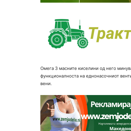
Омега 3 масните киселини од него минуваа
функционалноста на еднонасочниот вент
вени.