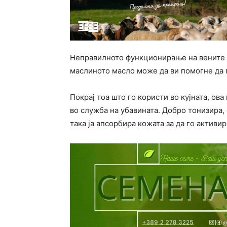
Неправилното функционирање на вените 
маслиното масло може да ви помогне да 
Покрај тоа што го користи во кујната, ов
во служба на убавината. Добро тонизира,
така ја апсорбира кожата за да го активи