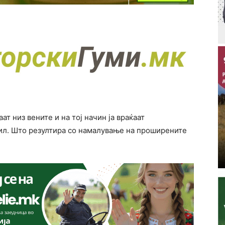
т низ вените и на тој начин ја враќаат
ил. Што резултира со намалување на проширените