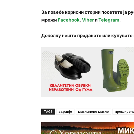
За повеќе корисни стории посетете ја р
мрежи
Facebook
,
Viber
и
Telegram
.
Доколку нешто продавате или купувате 
TAGS
здравје
маслиново масло
проширени