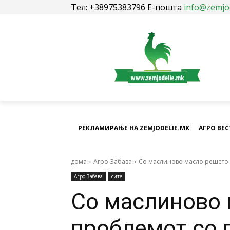
Тел: +38975383796 Е-пошта
info@zemjo
РЕКЛАМИРАЊЕ НА ZEMJODELIE.MK
АГРО ВЕ
дома
Агро Забава
Со маслиново масло решето
Агро Забава
сите
Со маслиново 
проблемот со 