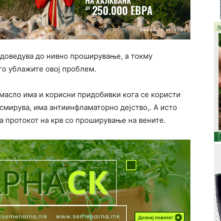
доведува до нивно проширување, а токму
го ублажите овој проблем.
а масло има и корисни придобивки кога се користи
 смирува, има антиинфламаторно дејство,. А исто
ра протокот на крв со проширување на вените.