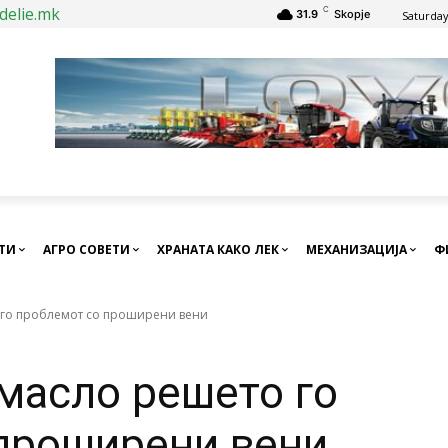
delie.mk
C
31.9
Skopje
Saturday
СТИ
АГРО СОВЕТИ
ХРАНАТА КАКО ЛЕК
МЕХАНИЗАЦИЈА
Ф
 го проблемот со проширени вени
масло решето го
проширени вени