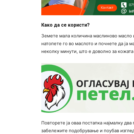
Како да се користи?
Земете мала количина маслиново масло и 
натопете го во маслото и почнете да ја м
неколку минути, што е доволно за кожата 
Повторете ја оваа постапка најмалку два
забележите подобрување и поубав изглед