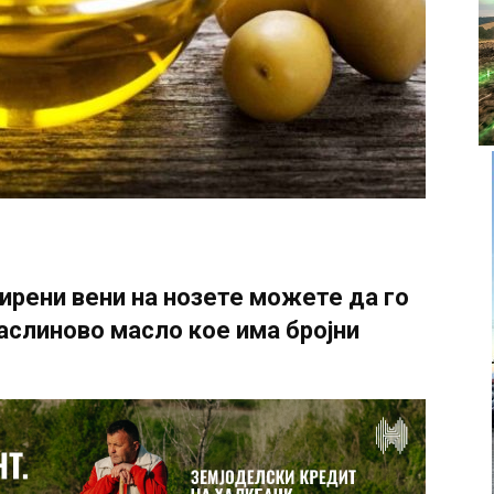
ирени вени на нозете можете да го
аслиново масло кое има бројни