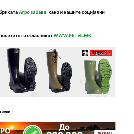
убриката
Агро забава
, како и нашите социјални
посетете го огласникот
WWW.PETEL.MK
 вени