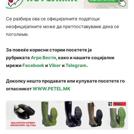
Се разбира ова се официјалните податоци
неофицијалните може да претпоставуваме дека се
поголеми.
За повеќе корисни стории посетете ја
рубриката
Агро Вести
, како и нашите социјални
мрежи
Facebook
и
Viber
и
Telegram
.
Доколку нешто продавате или купувате посетете го
огласникот
WWW.PETEL.MK