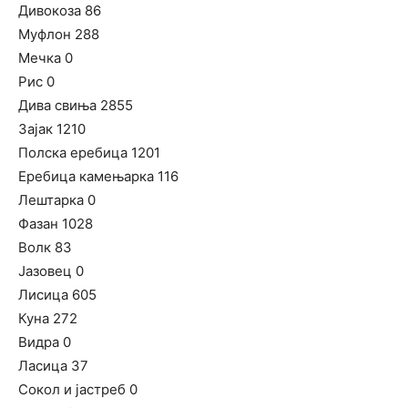
Дивокоза 86
Муфлон 288
Мечка 0
Рис 0
Дива свиња 2855
Зајак 1210
Полска еребица 1201
Еребица камењарка 116
Лештарка 0
Фазан 1028
Волк 83
Јазовец 0
Лисица 605
Куна 272
Видра 0
Ласица 37
Сокол и јастреб 0