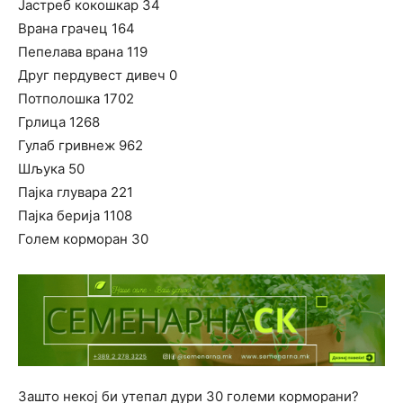
Јастреб кокошкар 34
Врана грачец 164
Пепелава врана 119
Друг пердувест дивеч 0
Потполошка 1702
Грлица 1268
Гулаб гривнеж 962
Шљука 50
Пајка глувара 221
Пајка берија 1108
Голем корморан 30
Зашто некој би утепал дури 30 големи корморани?