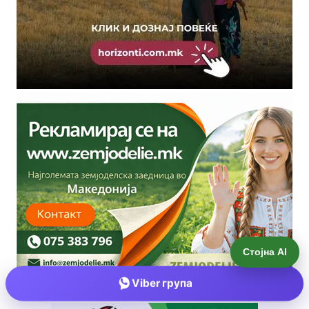
Стојна AI
Viber група