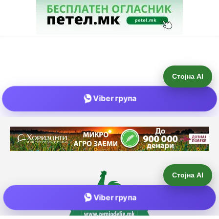
Стојна AI
Viber група