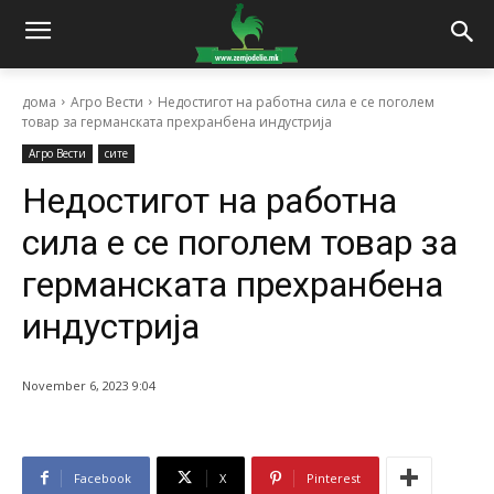
дома
Агро Вести
Недостигот на работна сила е се поголем
товар за германската прехранбена индустрија
Агро Вести
сите
Недостигот на работна
сила е се поголем товар за
германската прехранбена
индустрија
November 6, 2023 9:04
Facebook
X
Pinterest