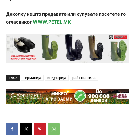
Доколку нешто продавате или купувате посетете го
огласникот
WWW.PETEL.MK
TAGS
германија
индустрија
работна сила