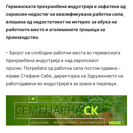
Германската прехранбена индустрија е зафатена од
сериозен недостиг на квалификувана работна сила,
влошена од недостатокот на интерес за обука на
работното место и зголемените трошоци за
производство.
– Бројот на слободни работни места во германската
прехранбена индустрија е над европскиот
просек. Потребата од работна сила постои одамна –
изјави Стефани Сабе, директорка на Здружението на
работодавачи во индустријата за храна и пијалаци.