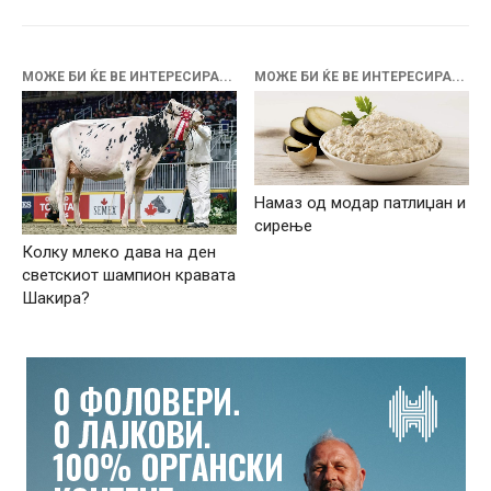
МОЖЕ БИ ЌЕ ВЕ ИНТЕРЕСИРА...
МОЖЕ БИ ЌЕ ВЕ ИНТЕРЕСИРА...
Намаз од модар патлиџан и
сирење
Колку млеко дава на ден
светскиот шампион кравата
Шакира?