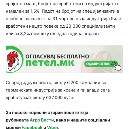
крајот на март, бројот на вработени во индустријата е
намален за 1,5%. Падот на бројот на специјализанти е
особено значаен – на 31 март во оваа индустрија биле
вработени нешто повеќе од 23.300 специјализанти
или за 8,2% помалку од една година порано.
Според здружението, околу 6.200 компании во
германската индустрија за храна и пијалаци сега
вработуваат околу 637.000 луѓе.
За повеќе корисни стории посетете ја
рубриката
Агро Вести
, како и нашите социјални
мрежи
Facebook
и
Viber
.