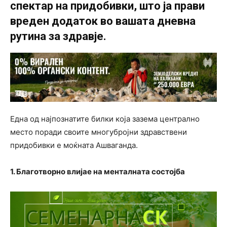
спектар на придобивки, што ја прави
вреден додаток во вашата дневна
рутина за здравје.
Една од најпознатите билки која зазема централно
место поради своите многубројни здравствени
придобивки е моќната Ашваганда.
1. Благотворно влијае на менталната состојба