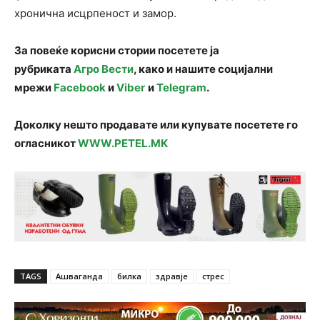
хронична исцрпеност и замор.
За повеќе корисни стории посетете ја
рубриката
Агро Вести
, како и нашите социјални
мрежи
Facebook
и
Viber
и
Telegram
.
Доколку нешто продавате или купувате посетете го
огласникот
WWW.PETEL.MK
TAGS
Ашваганда
билка
здравје
стрес