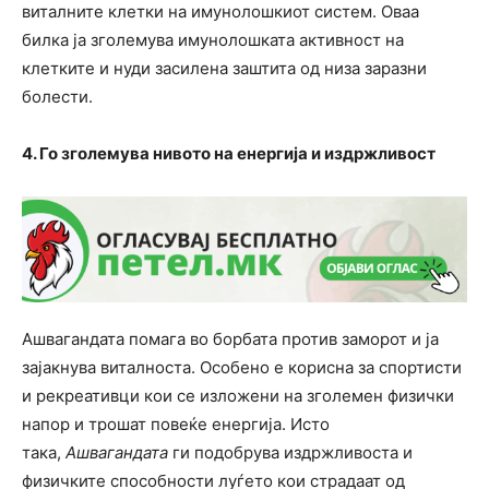
виталните клетки на имунолошкиот систем. Оваа
билка ја зголемува имунолошката активност на
клетките и нуди засилена заштита од низа заразни
болести.
4. Го зголемува нивото на енергија и издржливост
Ашвагандата помага во борбата против заморот и ја
зајакнува виталноста. Особено е корисна за спортисти
и рекреативци кои се изложени на зголемен физички
напор и трошат повеќе енергија. Исто
така,
Ашвагандата
ги подобрува издржливоста и
физичките способности луѓето кои страдаат од