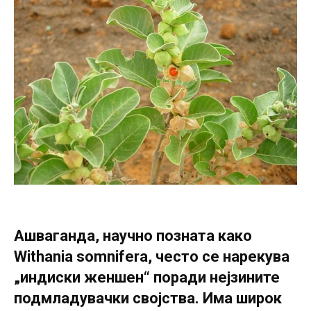
Ашваганда, научно позната како
Withania somnifera, често се нарекува
„индиски женшен“ поради нејзините
подмладувачки својства. Има широк