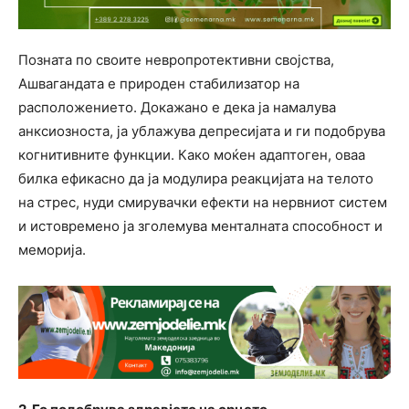
Позната по своите невропротективни својства,
Ашвагандата
е природен стабилизатор на
расположението. Докажано е дека ја намалува
анксиозноста, ја ублажува депресијата и ги подобрува
когнитивните функции. Како моќен адаптоген, оваа
билка ефикасно да ја модулира реакцијата на телото
на стрес, нуди смирувачки ефекти на нервниот систем
и истовремено ја зголемува менталната способност и
меморија.