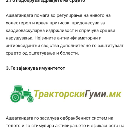
2. Го подобрува здравјето на срцето
Ашвагандата помага во регулирање на нивото на
холестерол и крвен притисок, придонесува за
кардиоваскуларна издржливост и спречува срцеви
нарушувања. Нејзините антиинфламаторни и
антиоксидантни својства дополнително го заштитуваат
срцето од оштетување и болести.
3. Го зајакнува имунитетот
Ашвагандата го засилува одбранбениот систем на
телото и го стимулира активирањето и ефикасноста на