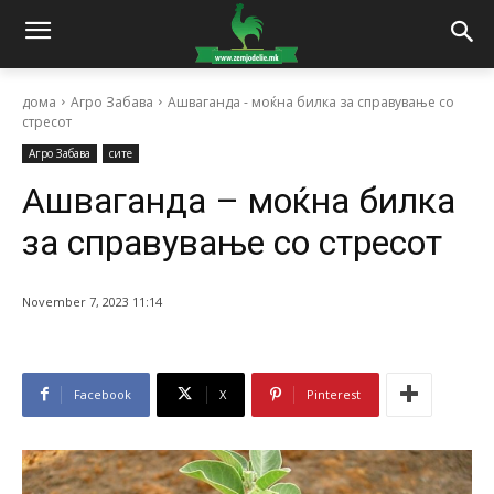
дома
Агро Забава
Ашваганда - моќна билка за справување со
стресот
Агро Забава
сите
Ашваганда – моќна билка
за справување со стресот
November 7, 2023 11:14
Facebook
X
Pinterest