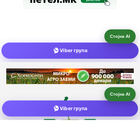
Стојна AI
Viber група
Е-пошта:
info@zemjodelie.mk