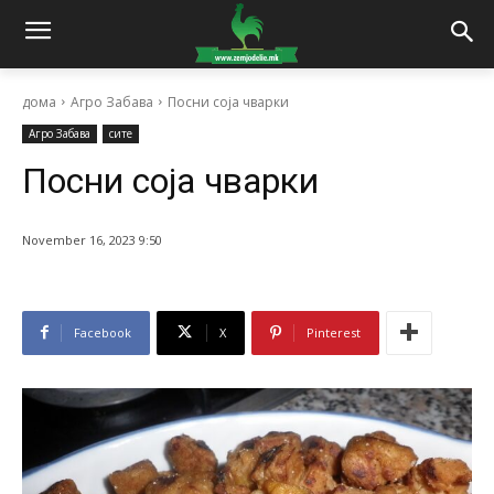
дома
Агро Забава
Посни соја чварки
Агро Забава
сите
Посни соја чварки
November 16, 2023 9:50
Facebook
X
Pinterest