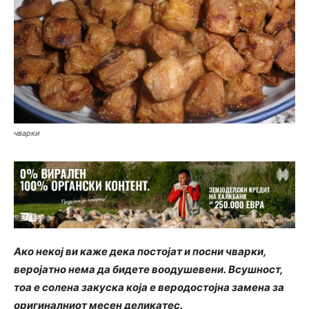
чварки
Ако некој ви каже дека постојат и посни чварки,
веројатно нема да бидете воодушевени. Всушност,
тоа е солена закуска која е веродостојна замена за
оригиналниот месен деликатес.