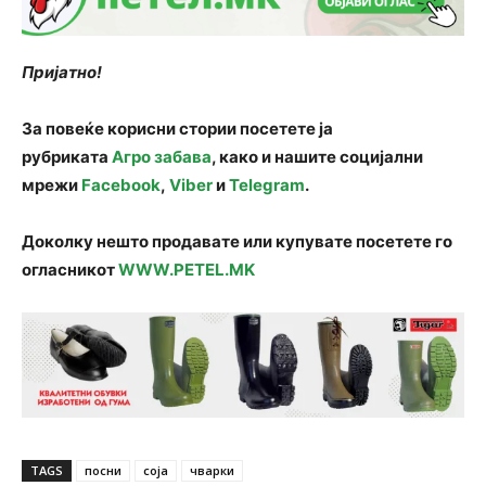
Пријатно!
За повеќе корисни стории посетете ја
рубриката
Агро забава
, како и нашите социјални
мрежи
Facebook
,
Viber
и
Telegram
.
Доколку нешто продавате или купувате посетете го
огласникот
WWW.PETEL.MK
TAGS
посни
соја
чварки