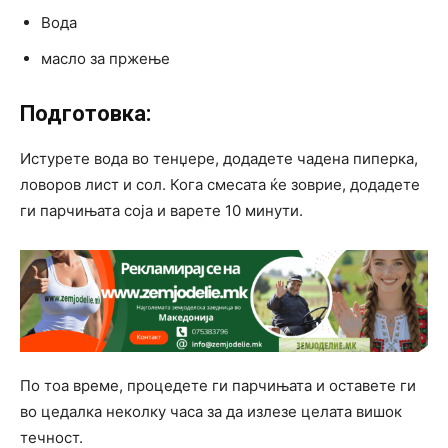
Вода
масло за пржење
Подготовка:
Истурете вода во тенџере, додадете чадена пиперка,
ловоров лист и сол. Кога смесата ќе зоврие, додадете
ги парчињата соја и варете 10 минути.
По тоа време, процедете ги парчињата и оставете ги
во цедалка неколку часа за да излезе целата вишок
течност.