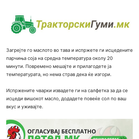
Загрејте го маслото во тава и испржете ги исцедените
парчиња соја на средна температура околу 20
минути. Повремено мешајте и прилагодете ја
температурата, но нема страв дека ќе изгори.
Испржените чварки извадете ги на салфетка за да се
исцеди вишокот масло, додадете повеќе сол по ваш
вкус и уживајте.