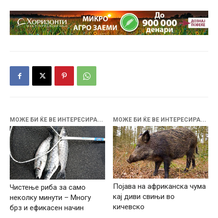
МОЖЕ БИ ЌЕ ВЕ ИНТЕРЕСИРА...
МОЖЕ БИ ЌЕ ВЕ ИНТЕРЕСИРА...
Појава на африканска чума
Чистење риба за само
кај диви свињи во
неколку минути – Многу
кичевско
брз и ефикасен начин