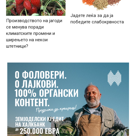
Јадете леќа за да ја
Производството на јагоди
победите слабокрвноста
се менува поради
климатските промени и
ширењето на некои
штетници?