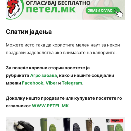
Слатки јадења
Можете исто така да користите мелен наут за некои
поздрави задоволства ако внимавате на калориите.
За повеќе корисни стории посетете ја
рубриката
Агро забава
, како и нашите социјални
мрежи
Facebook
,
Viber
и
Telegram
.
Доколку нешто продавате или купувате посетете го
огласникот
WWW.PETEL.MK