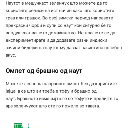
Наутот е мешункаст зеленчук што можете да го
користите речиси на ист начин како што користите
грав или грашок. Во овој зимски период направете
прекрасни чорби и супи со наут кои сигурно ќе го
воодушеват вашето домаќинство. Не плашете се да
експериментирате и да додавате разни индиски
зачини бидејќи на наутот му даваат навистина посебен
вкус.
Омлет од брашно од наут
Можете лесно да направите омлет без да користите
јајца, а се што ви треба е тофу и брашно од
наут. Брашното измешајте го со тофуто и прелијте го
врз зеленчукот што сте го пржеле во тавата.