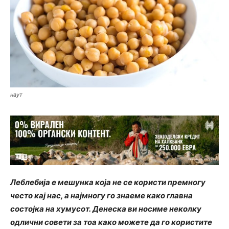
наут
Леблебија е мешунка која не се користи премногу
често кај нас, а најмногу го знаеме како главна
состојка на хумусот. Денеска ви носиме неколку
одлични совети за тоа како можете да го користите