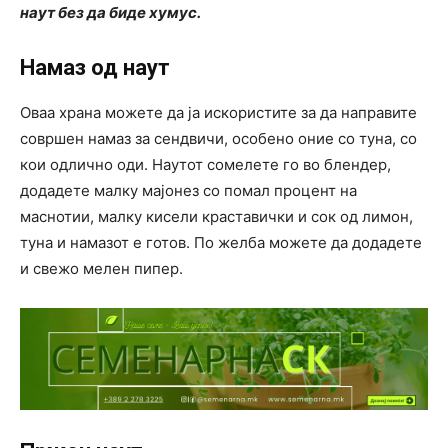
наут без да биде хумус.
Намаз од наут
Оваа храна можете да ја искористите за да направите
совршен намаз за сендвичи, особено оние со туна, со
кои одлично оди. Наутот сомелете го во блендер,
додадете малку мајонез со помал процент на
маснотии, малку кисели краставички и сок од лимон,
туна и намазот е готов. По желба можете да додадете
и свежо мелен пипер.