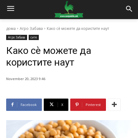
дома
Агро Забава
Како сѐ можете да користите наут
Агро Забава
сите
Како сѐ можете да
користите наут
November 20, 2023 9:46
Facebook
X
Pinterest