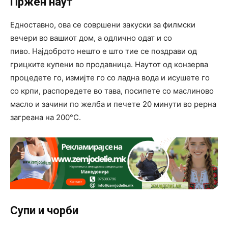
Пржен наут
Едноставно, ова се совршени закуски за филмски
вечери во вашиот дом, а одлично одат и со
пиво. Најдоброто нешто е што тие се поздрави од
грицките купени во продавница. Наутот од конзерва
процедете го, измијте го со ладна вода и исушете го
со крпи, распоредете во тава, посипете со маслиново
масло и зачини по желба и печете 20 минути во рерна
загреана на 200°C.
Супи и чорби