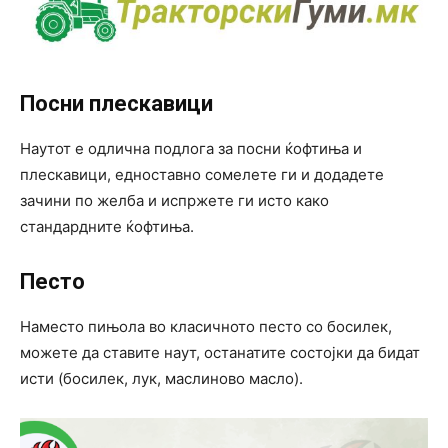
Посни плескавици
Наутот е одлична подлога за посни ќофтиња и
плескавици, едноставно сомелете ги и додадете
зачини по желба и испржете ги исто како
стандардните ќофтиња.
Песто
Наместо пињола во класичното песто со босилек,
можете да ставите наут, останатите состојки да бидат
исти (босилек, лук, маслиново масло).