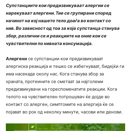
Супстанциите кои предизвикуваат алергии се
нарекуваат алергени. Тие се групирани според
начинот на кој нашето тело доаѓа во контакт со
нив. Во зависност од тоа за која супстанца станува
збор, различни се и реакциите на оние кои се
чувствителни по нивната консумација.
Алергени
се супстанции кои предизвикуваат
алергиска реакција и тешко се избегнуваат, бидејќи ги
има насекаде околу нас. Кога станува збор за
храната, протеините се сметаат за најголеми
предизвикувачи на гореспоменатите реакции. Кога
телото на чувствителен потрошувач ќе дојде во
контакт со алерген, симптомите на алергија ќе се
појават во рок од неколку минути, часови или денови.