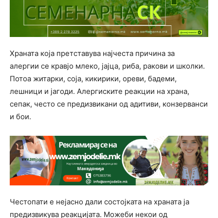
Храната која претставува најчеста причина за
алергии се кравјо млеко, јајца, риба, ракови и школки.
Потоа житарки, соја, кикирики, ореви, бадеми,
лешници и јагоди. Алергиските реакции на храна,
сепак, често се предизвикани од адитиви, конзерванси
и бои.
Честопати е нејасно дали состојката на храната ја
предизвикува реакцијата. Можеби некои од