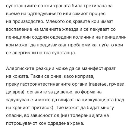
супстанциите со кои храната била третирана за
време на одгледувањето или самиот процес
на производство. Млекото од кравите кои имаат
воспаление на млечната жлезда и се лекуваат со
пеницилин содржи одредени количини на пеницилин
кои можат да предизвикаат проблеми кај луѓето кои
се алергични на таа супстанца.
Алергиските реакции може да се манифестираат
на кожата. Такви се оние, како коприва,
преку гастроинтестиналните органи (гадење, грчеви,
дијареа), органите за дишење, во форма на
задушување и може да влијаат на циркулацијата (пад
на крвниот притисок). Тие можат да бидат многу
опасни, во зависност од (не) толеранцијата на
потрошувачот кон одредена храна.