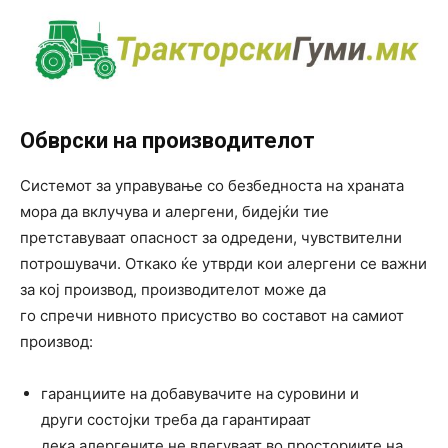
Обврски на производителот
Системот за управување со безбедноста на храната
мора да вклучува и алергени, бидејќи тие
претставуваат опасност за одредени, чувствителни
потрошувачи. Откако ќе утврди кои алергени се важни
за кој производ, производителот може да
го спречи нивното присуство во составот на самиот
производ:
гаранциите на добавувачите на суровини и
други состојки треба да гарантираат
дека алергените не влегуваат во просториите на