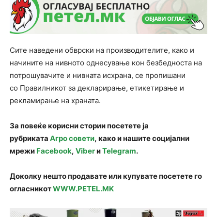
Сите наведени обврски на производителите, како и
начините на нивното однесување кон безбедноста на
потрошувачите и нивната исхрана, се пропишани
со Правилникот за декларирање, етикетирање и
рекламирање на храната.
За повеќе корисни стории посетете ја
рубриката
Агро совети
, како и нашите социјални
мрежи
Facebook
,
Viber
и
Telegram
.
Доколку нешто продавате или купувате посетете го
огласникот
WWW.PETEL.MK