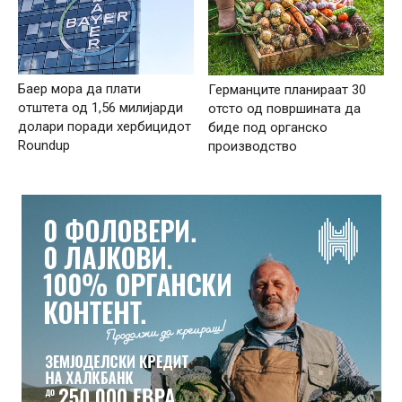
Баер мора да плати
Германците планираат 30
отштета од 1,56 милијарди
отсто од површината да
долари поради хербицидот
биде под органско
Roundup
производство