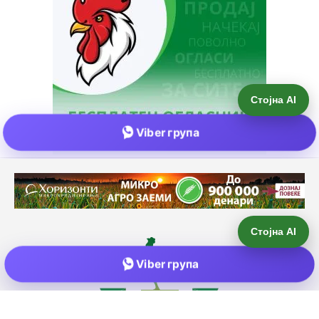
Стојна AI
Viber група