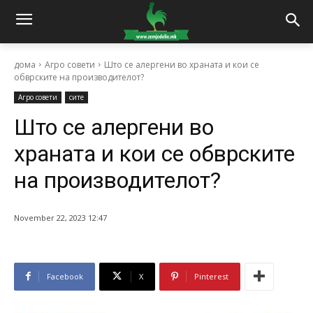
дома
Агро совети
Што се алергени во храната и кои се
обврските на производителот?
Агро совети
сите
Што се алергени во
храната и кои се обврските
на производителот?
November 22, 2023 12:47
Facebook
X
Pinterest