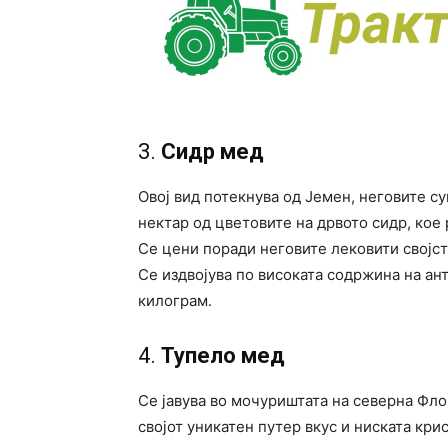
3.
Сидр мед
Овој вид потекнува од Јемен, неговите су
нектар од цветовите на дрвото сидр, кое 
Се цени поради неговите лековити својст
Се издвојува по високата содржина на ан
килограм.
4.
Тупело мед
Се јавува во мочуриштата на северна Фло
својот уникатен путер вкус и ниската кри