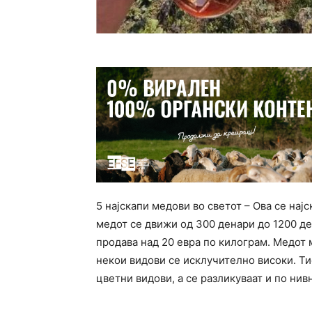
5 најскапи медови во светот – Ова се нај
медот се движи од 300 денари до 1200 де
продава над 20 евра по килограм. Медот 
некои видови се исклучително високи. Т
цветни видови, а се разликуваат и по ни