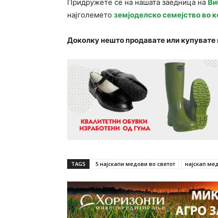
Придружете се на нашата заедница на
Ви
најголемето
земјоделско семејство во к
Доколку нешто продавате или купувате 
TAGS
5 најскапи медови во светот
најскап ме