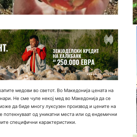
скапите медови во светот. Во Македонија цената на
нари. Не сме чуле некој мед во Македонија да се
може да биде многу луксузен производ и цените на
ие потекнуваат од уникатни места или од ендемични
вните специфични карактеристики.