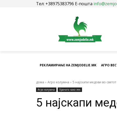
Тел: +38975383796 Е-пошта
info@zemjo
РЕКЛАМИРАЊЕ НА ZEMJODELIE.MK
АГРО ВЕ
дома
Агро колумна
5 најскапи медови во светот
Агро колумна
Храната како лек
5 најскапи мед