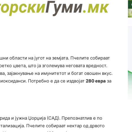
шни области на југот на земјата. Пчелите собираат
ретко цвета, што ја зголемува неговата вредност.
ва, зајакнување на имунитетот и богат овошен вкус.
тиоксиданси. Потребно е да се издвојат
280 евра
за
рида и јужна Џорџија (САД). Препознатлив е по
стализација. Пчелите собираат нектар од дрвото