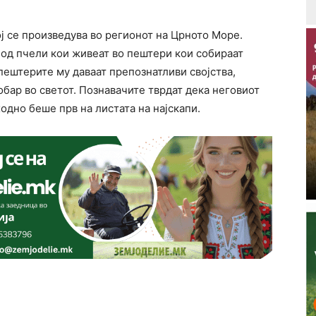
ој се произведува во регионот на Црното Море.
а од пчели кои живеат во пештери кои собираат
пештерите му даваат препознатливи својства,
обар во светот. Познавачите тврдат дека неговиот
одно беше прв на листата на најскапи.