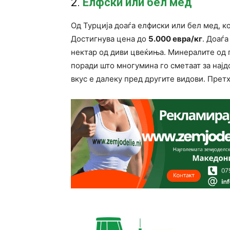
2.
Елфски или бел мед
Од Турција доаѓа елфиски или бел мед, к
Достигнува цена до
5.000 евра/кг
. Доаѓ
нектар од диви цвеќиња. Минералите од 
поради што многумина го сметаат за најд
вкус е далеку пред другите видови. Претх