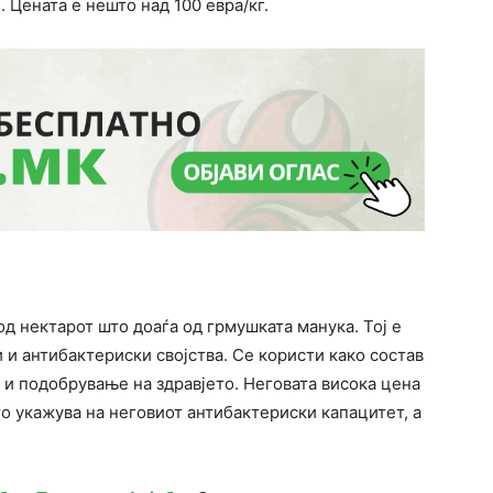
 Цената е нешто над 100 евра/кг.
од нектарот што доаѓа од грмушката манука. Тој е
и антибактериски својства. Се користи како состав
 и подобрување на здравјето. Неговата висока цена
то укажува на неговиот антибактериски капацитет, а