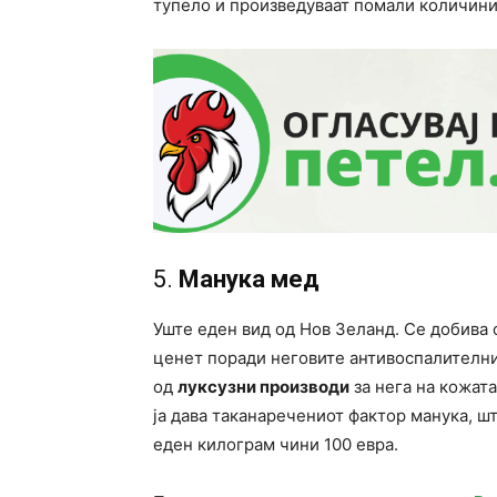
тупело и произведуваат помали количини.
5.
Манука мед
Уште еден вид од Нов Зеланд. Се добива 
ценет поради неговите антивоспалителни 
од
луксузни производи
за нега на кожата
ја дава таканаречениот фактор манука, ш
еден килограм чини 100 евра.