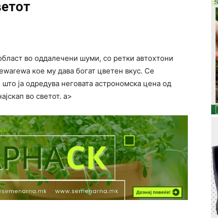
ветот
област во оддалечени шуми, со ретки автохтони
ewarewa кое му дава богат цветен вкус. Се
 што ја одредува неговата астрономска цена од
ајскап во светот. а>