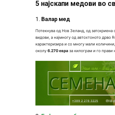
5 најскапи медови во с
1.
Валар мед
Потекнува од Нов Зеланд, од затскриена 
видови, а најмногу од автохтоното дрво R
карактеризира и со многу мали количини,
околу
6.270 евра
за килограм и го прави н