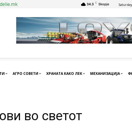
delie.mk
C
34.3
Skopje
Saturday
СТИ
АГРО СОВЕТИ
ХРАНАТА КАКО ЛЕК
МЕХАНИЗАЦИЈА
Ф
ови во светот