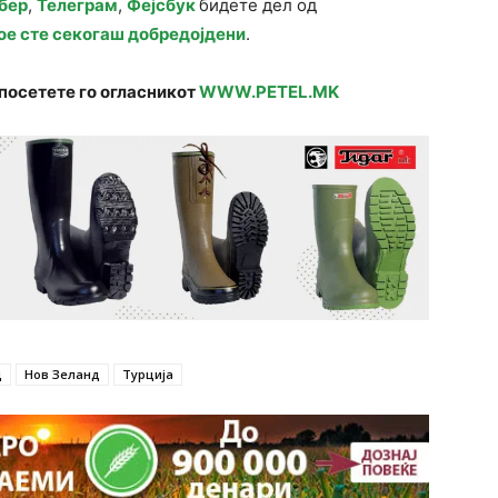
бер
,
Телеграм
,
Фејсбук
бидете дел од
ое сте секогаш добредојдени
.
посетете го огласникот
WWW.PETEL.MK
д
Нов Зеланд
Турција