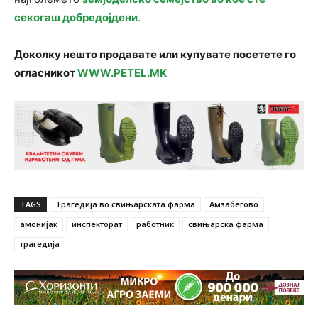
секогаш добредојдени
.
Доколку нешто продавате или купувате посетете го
огласникот
WWW.PETEL.MK
TAGS
Tрагедија во свињарската фарма
Амзабегово
амонијак
инспекторат
работник
свињарска фарма
трагедија