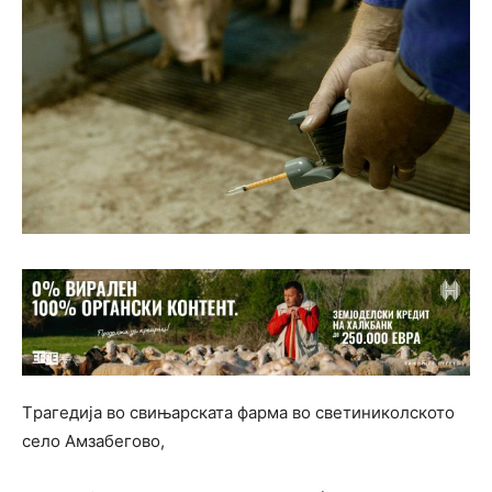
Tрагедија во свињарската фарма во светиниколското
село Амзабегово,