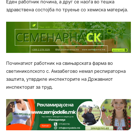
Eден работник почина, а друг се наоѓа во тешка
здравствена состојба по труење со хемиска материја.
Починатиот работник на свињарската фарма во
светиниколското с. Амзабегово немал респираторна
заштита, утврдиле инспекторите на Државниот
инспекторат за труд.