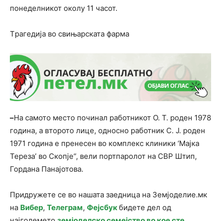
понеделникот околу 11 часот.
Tрагедија во свињарската фарма
–
На самото место починал работникот О. Т. роден 1978
година, а второто лице, односно работник С. Ј. роден
1971 година е пренесен во комплекс клиники ‘Мајка
Тереза’ во Скопје“, вели портпаролот на СВР Штип,
Гордана Панајотова.
Придружете се во нашата заедница на Земјоделие.мк
на
Вибер
,
Телеграм
,
Фејсбук
бидете дел од
најголемето
земјоделско семејство во кое сте