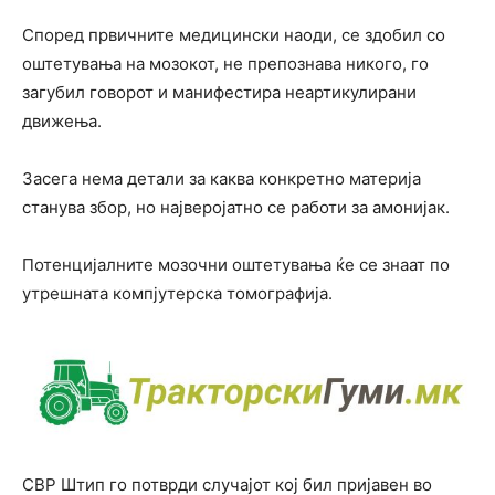
Според првичните медицински наоди, се здобил со
оштетувања на мозокот, не препознава никого, го
загубил говорот и манифестира неартикулирани
движења.
Засега нема детали за каква конкретно материја
станува збор, но најверојатно се работи за амонијак.
Потенцијалните мозочни оштетувања ќе се знаат по
утрешната компјутерска томографија.
СВР Штип го потврди случајот кој бил пријавен во