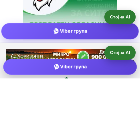
Стојна AI
Viber група
Е-пошта:
info@zemjodelie.mk
Тел: +38975383796