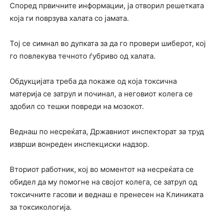
Според првичните информации, ја отворил решетката
која ги поврзува халата со јамата.
Тој се симнал во дупката за да го провери шиберот, кој
го повлекува течното ѓубриво од халата.
Обдукцијата треба да покаже од која токсична
материја се затрул и починал, а неговиот колега се
здобил со тешки повреди на мозокот.
Веднаш по несреќата, Државниот инспекторат за труд
изврши вонреден инспекциски надзор.
Вториот работник, кој во моментот на несреќата се
обидел да му помогне на својот колега, се затрул од
токсичните гасови и веднаш е пренесен на Клиниката
за токсикологија.