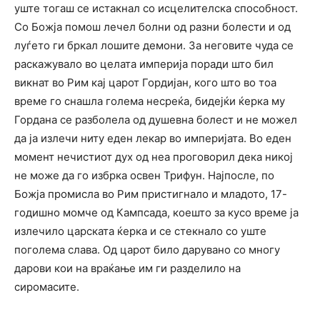
уште тогаш се истакнал со исцелителска способност.
Со Божја помош лечел болни од разни болести и од
луѓето ги бркал лошите демони. За неговите чуда се
раскажувало во целата империја поради што бил
викнат во Рим кај царот Гордијан, кого што во тоа
време го снашла голема несреќа, бидејќи ќерка му
Гордана се разболела од душевна болест и не можел
да ја излечи ниту еден лекар во империјата. Во еден
момент нечистиот дух од неа проговорил дека никој
не може да го избрка освен Трифун. Најпосле, по
Божја промисла во Рим пристигнало и младото, 17-
годишно момче од Кампсада, коешто за кусо време ја
излечило царската ќерка и се стекнало со уште
поголема слава. Од царот било дарувано со многу
дарови кои на враќање им ги разделило на
сиромасите.