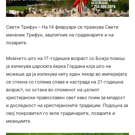
Свети Трифун – На 14 февруари се празнува Свети
маченик Трифун, заштитник на градинарите и на
лозарите.
Момчето што на 17-годишна возраст со Божја помош
ја излекува царската ќерка Гордана која што не
можеше да ја излекува ниту еден лекар во империјата
се стекна со голема слава и настрада на 21-годишна
возраст, но остана во споменот на целиот
христијански православен свет како поим за младост
и доследност на христијанските традиции. Подоцна за
свој покровител го зеле градинарите, лозарите и
меанџиите.