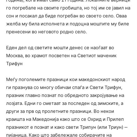
го погребале на своите гробишта, но тој им се јавил на
сон и посакал да биде погребан во своето село. Оваа
желба му била исполнета и подоцна моштите му биле
пренесени во неговото родно село.
Еден дел од светите мошти денес се наоѓаат во
Москва, во храмот посветен на Светиот маченик
Трифун
Меѓу поголемите празници кои македонскиот народ
ги празнува со многу обичаи спаѓа и Свети Трифун,
празник главно познат по обредното закројување на
лозјата. Едни го сметаат за последен од зимските, а
други за прв од пролетните празници. Во некои
краишта на Македонија како што се Охрид и Прилеп
празникот е познат и како свети Трипун (или Триун) ‒
пијаница. Како што забележале собирачите на