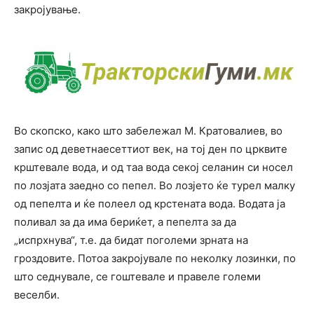
закројување.
Во скопско, како што забележал М. Кратовалиев, во
запис од деветнаесеттиот век, на тој ден по црквите
крштевале вода, и од таа вода секој селанин си носел
по лозјата заедно со пепел. Во лозјето ќе турел малку
од пепелта и ќе полеел од крстената вода. Водата ја
поливал за да има бериќет, а пепелта за да
„испрхнува“, т.е. да бидат поголеми зрната на
гроздовите. Потоа закројувале по неколку лозинки, по
што седнувале, се гоштевале и правеле големи
веселби.