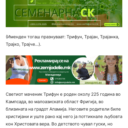
(Именден тогаш празнуваат: Трифун, Трајан, Трајанка,
Трајко, Трајче…).
Светиот маченик Трифун е роден околу 225 година во
Кампсада, во малоазиската област Фригија, во
близината на градот Апамија. Неговите родители биле
христијани и уште рано кај него ја поттикнале љубовта
кон Христовата вера. Во детството чувал гуски, но