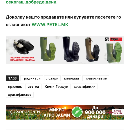
секогаш добредојдени
.
Доколку нешто продавате или купувате посетете го
огласникот
WWW.PETEL.MK
TAGS
градинари
лозари
меанџии
православие
празник
светец
Свети Трифун
христијански
христијанство