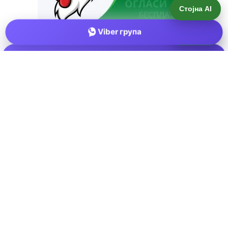
Стојна AI
Viber група
Е-пошта:
info@zemjodelie.mk
Тел: +38975383796