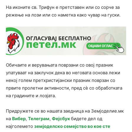
На иконите св. Трифун е претставен или со сорче за
режење на лози или со наметка како чувар на гуски.
Обичаите и верувањата поврзани со овој празник
упатуваат на заклучок дека во неговата основа лежи
некој голем претхристијански празник поврзан со
првите пролетни активности, пред сè со обработката
на градините и лозјата.
Придружете се во нашата заедница на Земјоделие.мк
на
Вибер
,
Телеграм
,
Фејсбук
бидете дел од
најголемето
земјоделско семејство во кое сте