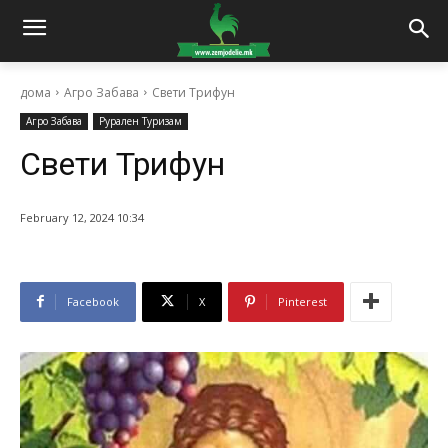
дома
Агро Забава
Свети Трифун
Агро Забава
Рурален Туризам
Свети Трифун
February 12, 2024 10:34
Facebook
X
Pinterest