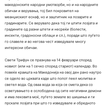
македонските народни умотворби, но и на народните
обичаи и верувања, тој бил покровител на
меанџискиот еснаф, но и заштитник на лозарите и
градинарите. Се верувало дека тој ги штити лозјата и
градините од разни штети и несреќи (болести,
инсекти, градоносни облаци и сл.), поради што луѓето
го славеле и во негова чест изведувале многу
интересни обичаи.
Свети Трифун се празнува на 14 февруари според
новиот (или на 1 сечко според стариот) календар. Во
повеќе краишта на Македонија на овој ден рано наутро
се одело во црквата каде што попот пеел молитва и
светел вода. Од оваа вода за која се смета дека со
осветувањето е ослободена од сите негативни демони
и има лековита моќ, луѓето земале во шишиња и ги
прскале лозјата при што го изведувале и обредното