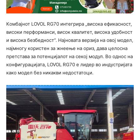
Kомбајнот LOVOL RG70 интегрира „висока ефикасност,
високи перформанси, висок квалитет, висока удобност
и висока безбедност“. Најновата верзија на овој модел,
најмногу користен за жнеење на ориз, дава целосна
претстава за потенцијалот на секој модул. Во однос на
конфигурацијата, LOVOL RG70 е лидер во индустријата
како модел без никакви недостатоци.