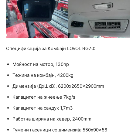
Спецификација за Kомбајн LOVOL RG70:
Mоќност на мотор, 130hp
Тежина на комбајн, 4200kg
Димензија (ДxШxВ), 6200x2650x2900mm
Kaпацитет на жнеење 7kg/s
Капацитет на сандук 1,7m3
Работна ширина на хедер, 2400mm
Гумени гасеници со димензија 550x90x56