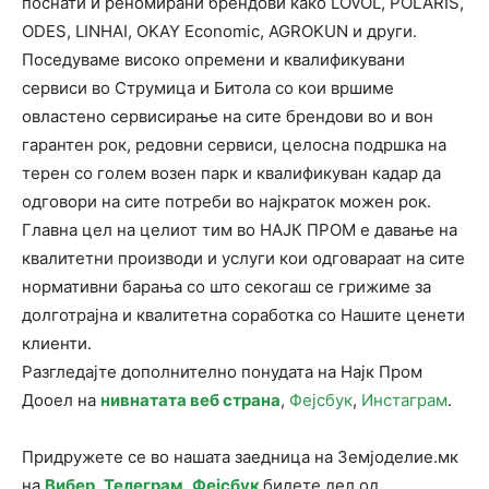
поснати и реномирани брендови како LOVOL, POLARIS,
ODES, LINHAI, OKAY Economic, AGROKUN и други.
Поседуваме високо опремени и квалификувани
сервиси во Струмица и Битола со кои вршиме
овластено сервисирање на сите брендови во и вон
гарантен рок, редовни сервиси, целосна подршка на
терен со голем возен парк и квалификуван кадар да
одговори на сите потреби во најкраток можен рок.
Главна цел на целиот тим во НАЈК ПРОМ е давање на
квалитетни производи и услуги кои одговараат на сите
нормативни барања со што секогаш се грижиме за
долготрајна и квалитетна соработка со Нашите ценети
клиенти.
Разгледајте дополнително понудата на Најк Пром
Дооел на
нивнатата веб страна
,
Фејсбук
,
Инстаграм
.
Придружете се во нашата заедница на Земјоделие.мк
на
Вибер
,
Телеграм
,
Фејсбук
бидете дел од