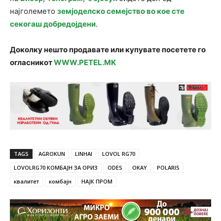
најголемето
земјоделско семејство во кое сте
секогаш добредојдени
.
Доколку нешто продавате или купувате посетете го
огласникот
WWW.PETEL.MK
TAGS
AGROKUN
LINHAI
LOVOL RG70
LOVOLRG70 КОМБАЈН ЗА ОРИЗ
ODES
OKAY
POLARIS
квалитет
комбајн
НАЈК ПРОМ