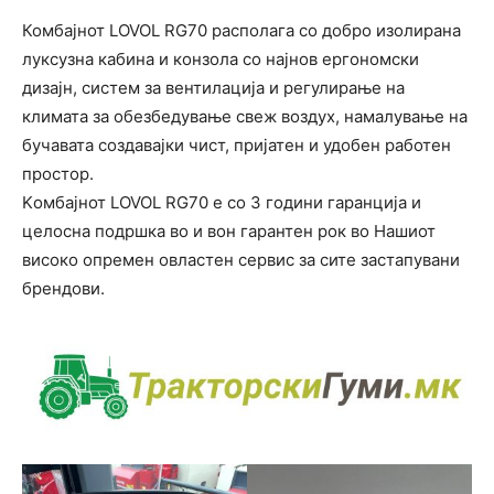
Комбајнот LOVOL RG70 располага со добро изолирана
луксузна кабина и конзола со најнов ергономски
дизајн, систем за вентилација и регулирање на
климата за обезбедување свеж воздух, намалување на
бучавата создавајки чист, пријатен и удобен работен
простор.
Kомбајнот LOVOL RG70 е со 3 години гаранција и
целосна подршка во и вон гарантен рок во Нашиот
високо опремен овластен сервис за сите застапувани
брендови.