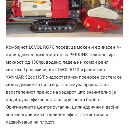
Kомбајнот LOVOL RG70 поседуца моќен и ефикасен 4-
цилиндричен дизел мотор со PERKINS технологија,
моќност од 130hp, водено ладење и комон реил
систем. Трансмисијата LOVOL R110 и јапонскиот
YANMAR 52cc HST хидростатички преносен систем се
силна движечка сила и ја зголемува брзината на
двостепениот пренос на хедерот што значително ја
подобрува ефикасноста на оризовата берба.
Оригиналните центрифугални, цилиндрични и двојни
вентилатори имаат одличен ефект за чистење и
издвојување на плодот.