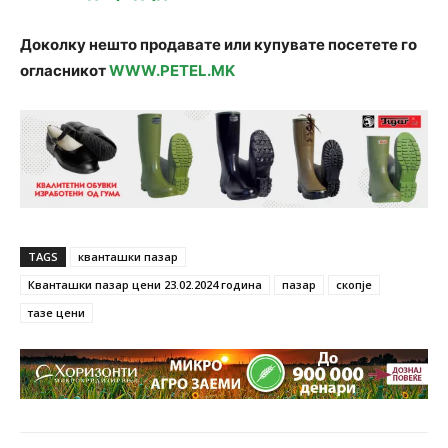
Доколку нешто продавате или купувате посетете го
огласникот
WWW.PETEL.MK
TAGS
кванташки пазар
Кванташки пазар цени 23.02.2024 година
пазар
скопје
тазе цени