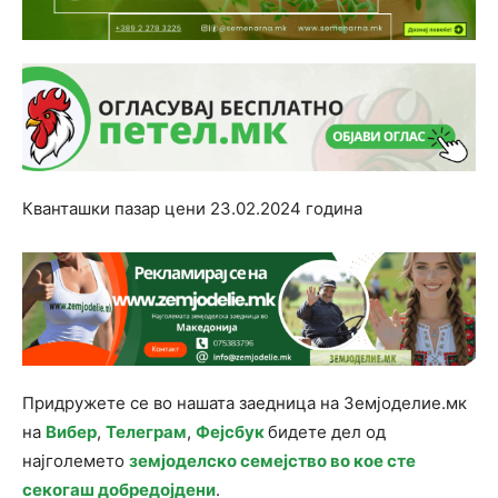
Кванташки пазар цени 23.02.2024 година
Придружете се во нашата заедница на Земјоделие.мк
на
Вибер
,
Телеграм
,
Фејсбук
бидете дел од
најголемето
земјоделско семејство во кое сте
секогаш добредојдени
.