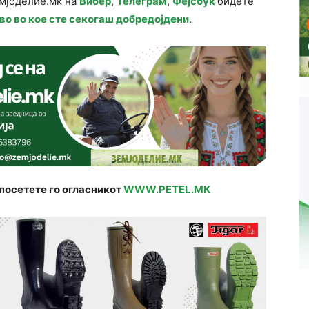
емјоделие.мк на
Вибер
,
Телеграм
,
Фејсбук
бидете
во во кое сте секогаш добредојдени
.
посетете го огласникот
WWW.PETEL.MK