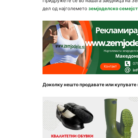
Придружете се во нашата заедница на З
дел од најголемето
земјоделско семејст
Доколку нешто продавате или купувате 