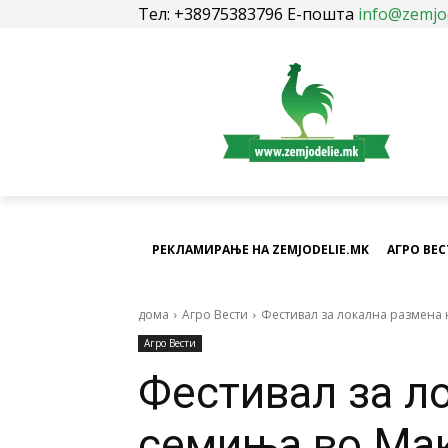
Тел: +38975383796 Е-пошта
info@zemjo
РЕКЛАМИРАЊЕ НА ZEMJODELIE.MK
АГРО ВЕ
дома
Агро Вести
Фестивал за локална размена
Агро Вести
Фестивал за л
семиња во Ма