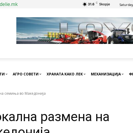
delie.mk
C
31.6
Skopje
Saturday
СТИ
АГРО СОВЕТИ
ХРАНАТА КАКО ЛЕК
МЕХАНИЗАЦИЈА
Ф
 на семиња во Македонија
окална размена на
кедонија