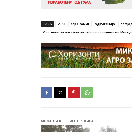
TAGS
2024
агро самит
здруженија
земјо
Фестивал за локална размена на семиња во Макед
МОЖЕ БИ ЌЕ ВЕ ИНТЕРЕСИРА...