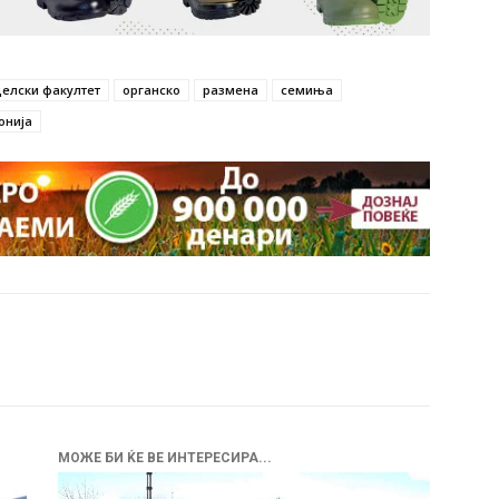
делски факултет
органско
размена
семиња
онија
МОЖЕ БИ ЌЕ ВЕ ИНТЕРЕСИРА...