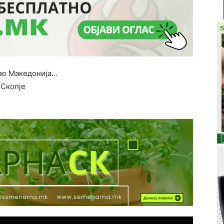
 во Македонија…
 Скопје