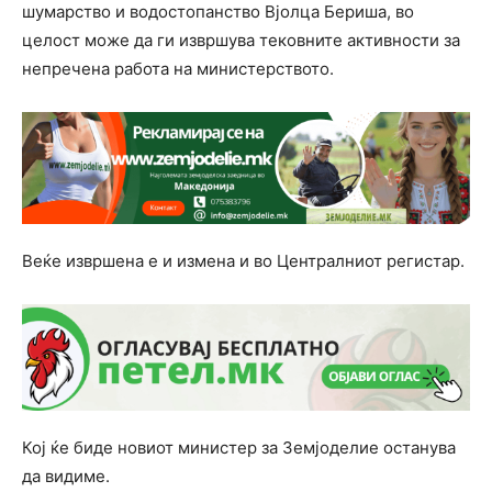
шумарство и водостопанство Вјолца Бериша, во
целост може да ги извршува тековните активности за
непречена работа на министерството.
Веќе извршена е и измена и во Централниот регистар.
Кој ќе биде новиот министер за Земјоделие останува
да видиме.