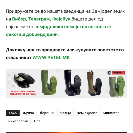
Придружете се во нашата заедница на Земјоделие.мк
на
Вибер
,
Телеграм
,
Фејсбук
бидете дел од
најголемето
земјоделско семејство во кое сте
секогаш добредојдени
.
Доколку нешто продавате или купувате посетете го
огласникот
WWW.PETEL.MK
TAGS
љупчо
бериша
вјолца
земјоделие
министер
николовски
Нов