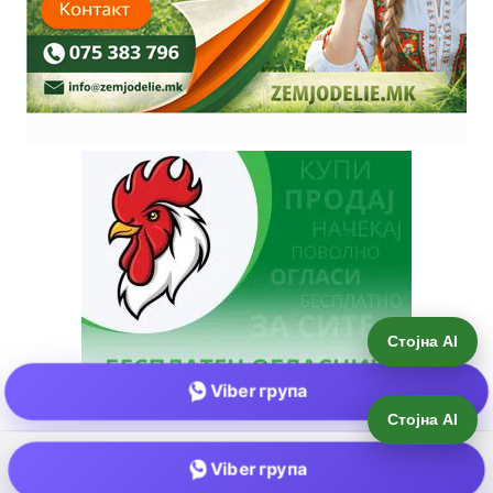
Стојна AI
Viber група