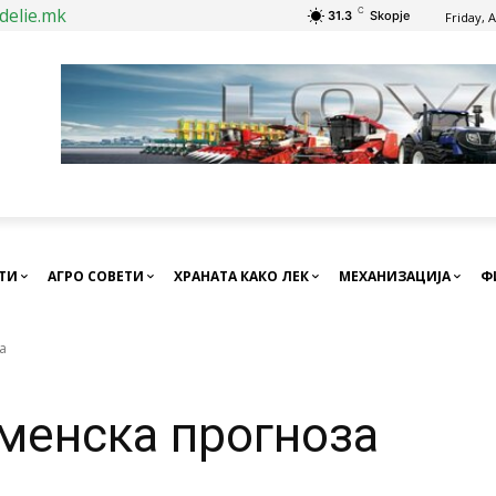
delie.mk
C
31.3
Skopje
Friday, 
СТИ
АГРО СОВЕТИ
ХРАНАТА КАКО ЛЕК
МЕХАНИЗАЦИЈА
Ф
а
менска прогноза