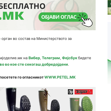
 орган во состав на Министерството за
емјоделие.мк на
Вибер
,
Телеграм
,
Фејсбук
бидете
во во кое сте секогаш добредојдени
.
посетете го огласникот
WWW.PETEL.MK