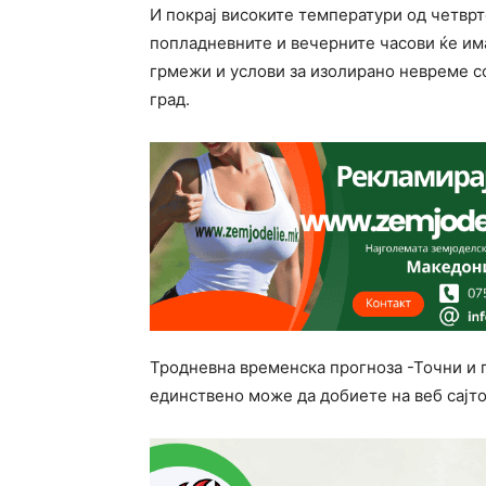
И покрај високите температури од четврт
попладневните и вечерните часови ќе им
грмежи и услови за изолирано невреме с
град.
Тродневна временска прогноза -Точни и
единствено може да добиете на веб сајт