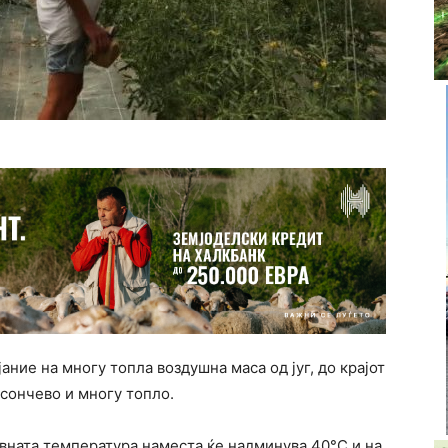
ние на многу топла воздушна маса од југ, до крајот
сончево и многу топло.
евната температура наместа ќе надминува 40°C и на