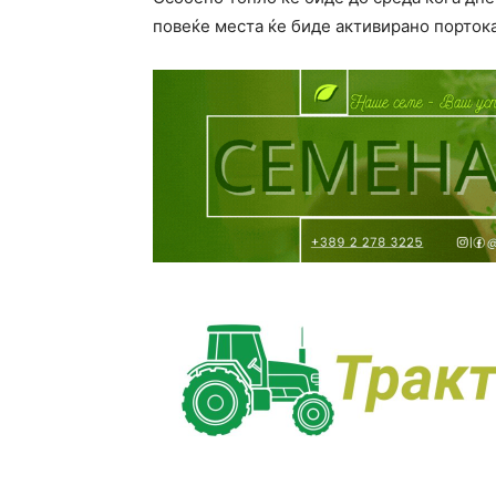
повеќе места ќе биде активирано портока