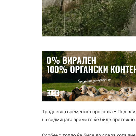
Тродневна временска прогноза – Под влија
на седмицата времето ќе биде претежно 
Особено топло ќе биде до среда кога дн