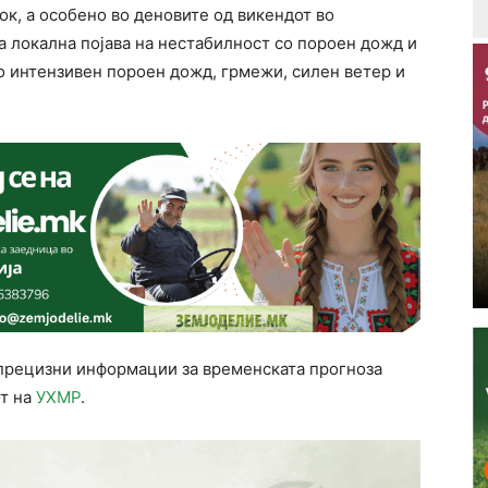
ок, а особено во деновите од викендот во
а локална појава на нестабилност со пороен дожд и
о интензивен пороен дожд, грмежи, силен ветер и
 прецизни информации за временската прогноза
от на
УХМР
.