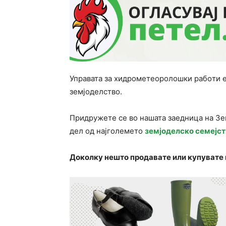
Управата за хидрометеоролошки рабoти е
земјоделство.
Придружете се во нашата заедница на З
дел од најголемето
земјоделско семејст
Доколку нешто продавате или купувате 