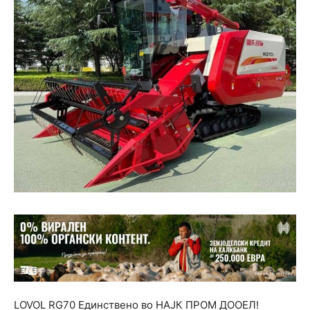
LOVOL RG70 Единствено во НАЈК ПРОМ ДООЕЛ!