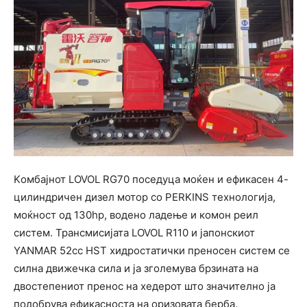
Kомбајнот LOVOL RG70 поседуца моќен и ефикасен 4-
цилиндричен дизел мотор со PERKINS технологија,
моќност од 130hp, водено ладење и комон реил
систем. Трансмисијата LOVOL R110 и јапонскиот
YANMAR 52cc HST хидростатички преносен систем се
силна движечка сила и ја зголемува брзината на
двостепениот пренос на хедерот што значително ја
подобрува ефикасноста на оризовата берба.