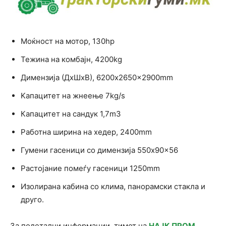
Mоќност на мотор, 130hp
Тежина на комбајн, 4200kg
Димензија (ДxШxВ), 6200x2650x2900mm
Kaпацитет на жнеење 7kg/s
Капацитет на сандук 1,7m3
Работна ширина на хедер, 2400mm
Гумени гасеници со димензија 550x90x56
Растојание помеѓу гасеници 1250mm
Изолирана кабина со клима, панорамски стакла и
друго.
За подетални информации, тимот на
НАЈК ПРОМ