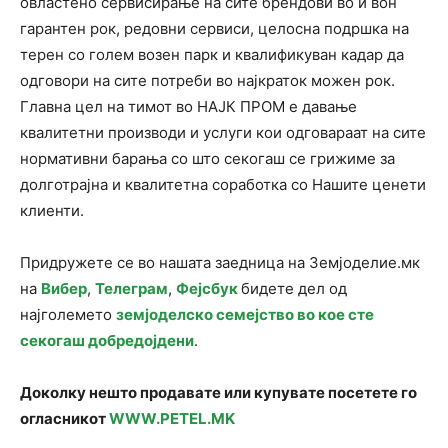
овластено сервисирање на сите брендови во и вон
гарантен рок, редовни сервиси, целосна подршка на
терен со голем возен парк и квалификуван кадар да
одговори на сите потреби во најкраток можен рок.
Главна цел на тимот во НАЈК ПРОМ е давање
квалитетни производи и услуги кои одговараат на сите
нормативни барања со што секогаш се грижиме за
долготрајна и квалитетна соработка со Нашите ценети
клиенти.
Придружете се во нашата заедница на Земјоделие.мк
на
Вибер
,
Телеграм
,
Фејсбук
бидете дел од
најголемето
земјоделско семејство во кое сте
секогаш добредојдени
.
Доколку нешто продавате или купувате посетете го
огласникот
WWW.PETEL.MK