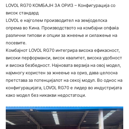
LOVOL RG70 КОМБАЈН ЗА ОРИЗ – Конфигурација со
висок стандард
LOVOL е најголем производител на земјоделска
опрема во Кина. Производството на комбајни опфаќа
различни типови и опции за жнеење и силажење на
посевите.
Kомбајнот LOVOL RG70 интегрира висока ефикасност,
високи перформанси, висок квалитет, висока удобност
и висока безбедност. Најновата верзија на овој модел,
најмногу користен за жнеење на ориз, дава целосна
претстава за потенцијалот на секој модул. Во однос на
конфигурацијата, LOVOL RG70 е лидер во индустријата
како модел без никакви недостатоци.