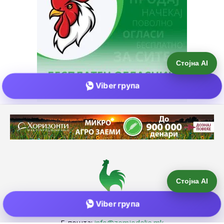
Стојна AI
Viber група
Е-пошта:
info@zemjodelie.mk