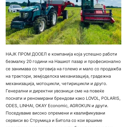
НАЈК ПРОМ ДООЕЛ е компанија која успешно работи
безмалку 20 години на Нашиот пазар и професионално
се занимава со трговија на големо и мало со продажба
на трактори, земјоделска механизација, градежна
механизација, мотоцикли, четирицикли и друго.
Генерални и директни увозници сме на повеќе
поснати и реномирани брендови како LOVOL, POLARIS,
ODES, LINHAI, OKAY Economic, AGROKUN и други.
Поседуваме високо опремени и квалификувани
сервиси во Струмица и Битола со кои вршиме