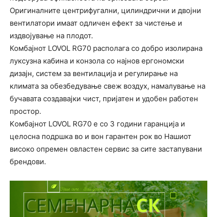
Оригиналните центрифугални, цилиндрични и двојни
вентилатори имаат одличен ефект за чистење и
издвојување на плодот.
Комбајнот LOVOL RG70 располага со добро изолирана
луксузна кабина и конзола со најнов ергономски
дизајн, систем за вентилација и регулирање на
климата за обезбедување свеж воздух, намалување на
бучавата создавајки чист, пријатен и удобен работен
простор.
Kомбајнот LOVOL RG70 е со 3 години гаранција и
целосна подршка во и вон гарантен рок во Нашиот
високо опремен овластен сервис за сите застапувани
брендови.