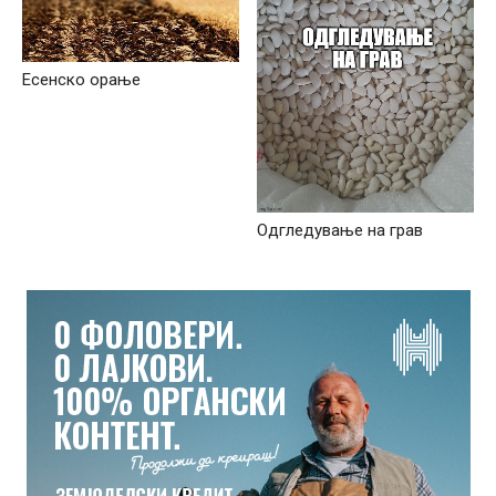
Есенско орање
Одгледување на грав