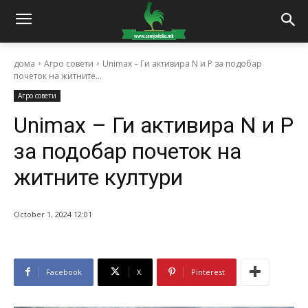
дома
Агро совети
Unimax – Ги активира N и P за подобар
почеток на житните...
Агро совети
Unimax – Ги активира N и P
за подобар почеток на
житните култури
October 1, 2024 12:01
Facebook
X
Pinterest