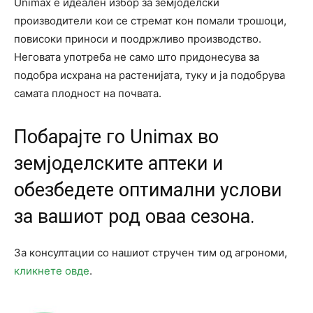
Unimax е идеален избор за земјоделски
производители кои се стремат кон помали трошоци,
повисоки приноси и поодржливо производство.
Неговата употреба не само што придонесува за
подобра исхрана на растенијата, туку и ја подобрува
самата плодност на почвата.
Побарајте го Unimax во
земјоделските аптеки и
обезбедете оптимални услови
за вашиот род оваа сезона.
За консултации со нашиот стручен тим од агрономи,
кликнете овде
.