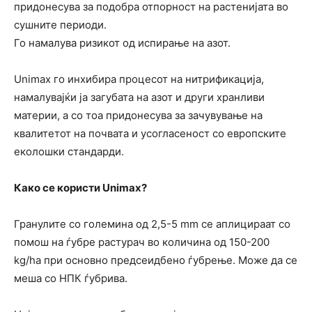
придонесува за подобра отпорност на растенијата во
сушните периоди.
Го намалува ризикот од испирање на азот.
Unimax го инхибира процесот на нитрификација,
намалувајќи ја загубата на азот и други хранливи
материи, а со тоа придонесува за зачувување на
квалитетот на почвата и усогласеност со европските
еколошки стандарди.
Како се користи Unimax?
Гранулите со големина од 2,5-5 mm се аплицираат со
помош на ѓубре растурач во количина од 150-200
kg/ha при основно предсеидбено ѓубрење. Може да се
меша со НПК ѓубрива.