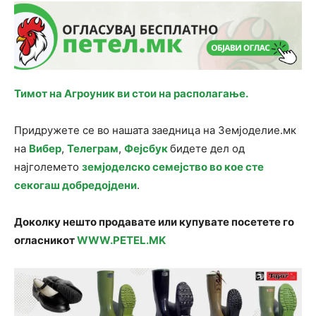
Тимот на Агроуник ви стои на располагање.
Придружете се во нашата заедница на Земјоделие.мк
на
Вибер
,
Телеграм
,
Фејсбук
бидете дел од
најголемето
земјоделско семејство во кое сте
секогаш добредојдени
.
Доколку нешто продавате или купувате посетете го
огласникот
WWW.PETEL.MK