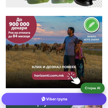
Стојна AI
Viber група