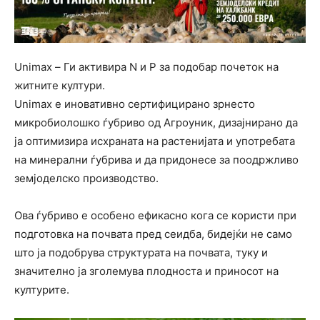
Unimax – Ги активира N и P за подобар почеток на
житните култури.
Unimax е иновативно сертифицирано зрнесто
микробиолошко ѓубриво од Агроуник, дизајнирано да
ја оптимизира исхраната на растенијата и употребата
на минерални ѓубрива и да придонесе за поодржливо
земјоделско производство.
Ова ѓубриво е особено ефикасно кога се користи при
подготовка на почвата пред сеидба, бидејќи не само
што ја подобрува структурата на почвата, туку и
значително ја зголемува плодноста и приносот на
културите.