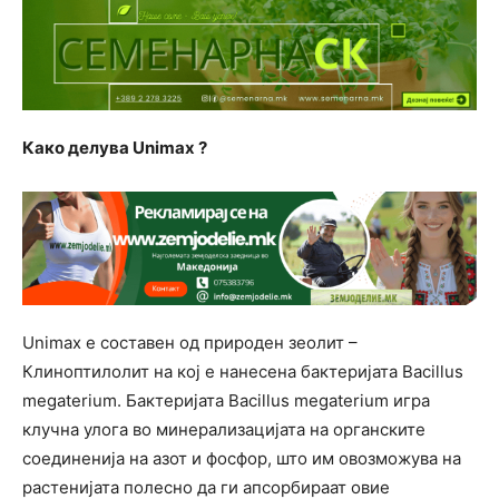
Како делува Unimax ?
Unimax е составен од природен зеолит –
Клиноптилолит на кој е нанесена бактеријата Bacillus
megaterium. Бактеријата Bacillus megaterium игра
клучна улога во минерализацијата на органските
соединенија на азот и фосфор, што им овозможува на
растенијата полесно да ги апсорбираат овие