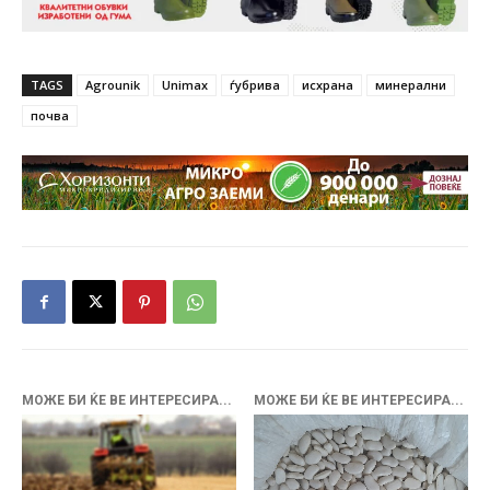
TAGS
Agrounik
Unimax
ѓубрива
исхрана
минерални
почва
МОЖЕ БИ ЌЕ ВЕ ИНТЕРЕСИРА...
МОЖЕ БИ ЌЕ ВЕ ИНТЕРЕСИРА...