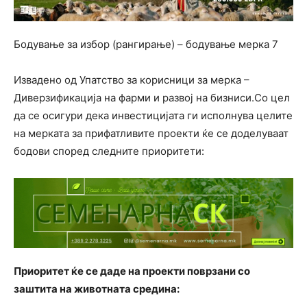
Бодување за избор (рангирање) – бодување мерка 7
Извадено од Упатство за корисници за мерка –
Диверзификација на фарми и развој на бизниси.Со цел
да се осигури дека инвестицијата ги исполнува целите
на мерката за прифатливите проекти ќе се доделуваат
бодови според следните приоритети:
Приоритет ќе се даде на проекти поврзани со
заштита на животната средина: