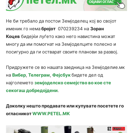
Не би требало да постои Земјоделец кој во својот
именик го нема
бројот
070239234
на
Зоран
Коцев
бидејќи луѓето како него навистина можат
многу да им помогнат на Земјоделците полесно и
посигурно да ги остварат своите планови за развој.
Придружете се во нашата заедница на Земјоделие.мк
на
Вибер
,
Телеграм
,
Фејсбук
бидете дел од
најголемето
земјоделско семејство во кое сте
секогаш добредојдени
.
Доколку нешто продавате или купувате посетете го
огласникот
WWW.PETEL.MK