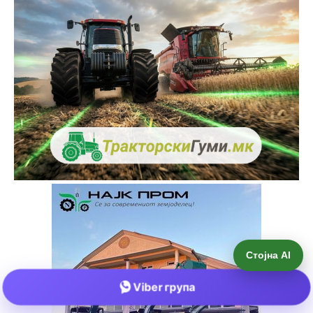
Стојна AI
Viber група