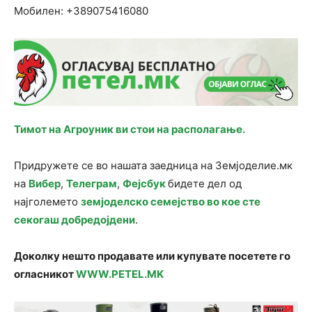
Мобилен:
+389075416080
Тимот на Агроуник ви стои на располагање.
Придружете се во нашата заедница на Земјоделие.мк
на
Вибер
,
Телеграм
,
Фејсбук
бидете дел од
најголемето
земјоделско семејство во кое сте
секогаш добредојдени
.
Доколку нешто продавате или купувате посетете го
огласникот
WWW.PETEL.MK