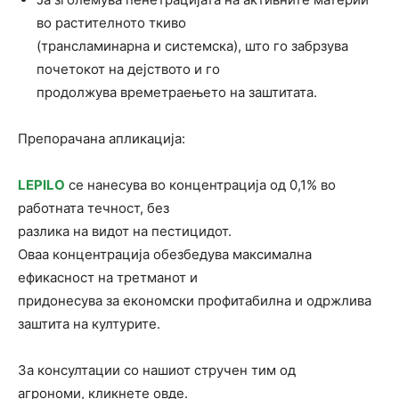
во растителното ткиво
(трансламинарна и системска), што го забрзува
почетокот на дејството и го
продолжува времетраењето на заштитата.
Препорачана апликација:
LEPILO
се нанесува во концентрација од 0,1% во
работната течност, без
разлика на видот на пестицидот.
Оваа концентрација обезбедува максимална
ефикасност на третманот и
придонесува за економски профитабилна и одржлива
заштита на културите.
За консултации со нашиот стручен тим од
агрономи,
кликнете овде
.