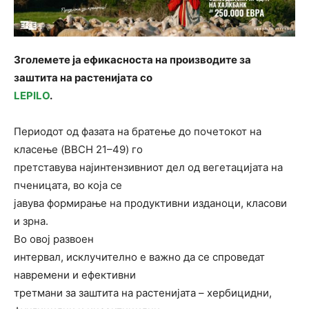
Зголемете ја ефикасноста на производите за
заштита на растенијата со
LEPILO
.
Периодот од фазата на братење до почетокот на
класење (BBCH 21–49) го
претставува најинтензивниот дел од вегетацијата на
пченицата, во која се
јавува формирање на продуктивни изданоци, класови
и зрна.
Во овој развоен
интервал, исклучително е важно да се спроведат
навремени и ефективни
третмани за заштита на растенијата – хербицидни,