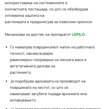
искористување на системичните и
контактните пестициди, со што се обезбедува
оптимална заштита на
растенијата и придонесува за повисоки приноси.
Механизам на дејство на препаратот
LEPILO
:
Го намалува површинскиот напон на работната
течност, овозможувајќи
рамномерно покривање на лисната маса и
вегетативните делови на
растението.
Ја подобрува адхезијата на производот на
површината на листот, со што се
намалуваат загубите поради врнежите или
испарувањето.
Ја зголемува пенетрацијата на активните материи