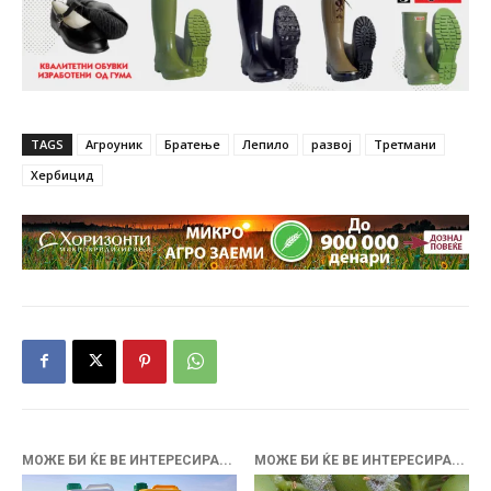
TAGS
Агроуник
Братење
Лепило
развој
Третмани
Хербицид
МОЖЕ БИ ЌЕ ВЕ ИНТЕРЕСИРА...
МОЖЕ БИ ЌЕ ВЕ ИНТЕРЕСИРА...