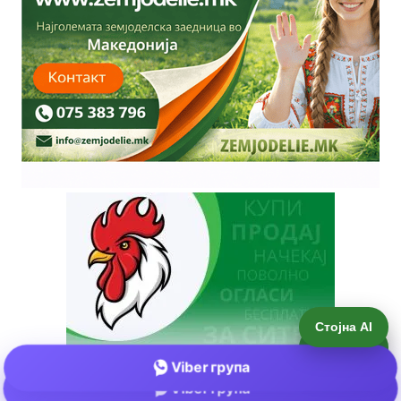
Стојна AI
Viber група