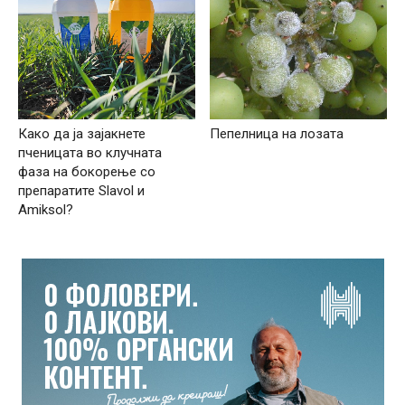
Како да ја зајакнете
Пепелница на лозата
пченицата во клучната
фаза на бокорење со
препаратите Slavol и
Amiksol?