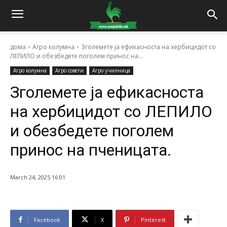
дома
Агро колумна
Зголемете ја ефикасноста на хербицидот со
ЛЕПИЛО и обезбедете поголем принос на...
Агро колумна
Агро совети
Агро училница
Зголемете ја ефикасноста
на хербицидот со ЛЕПИЛО
и обезбедете поголем
принос на пченицата.
March 24, 2025 16:01
Facebook
X
Pinterest