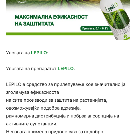
Улогата на
LEPILO
:
Улогата на препаратот
LEPILO
:
LEPILO е средство за прилепување кое значително ја
зголемува ефикасноста
на сите производи за заштита на растенијата,
овозможувајќи подобра адхезија,
рамномерна дистрибуција и побрза апсорпција на
активните супстанции.
Неговата примена придонесува за подобро