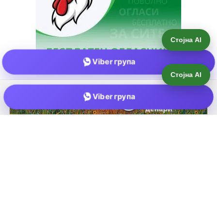
Стојна AI
Viber група
Е-пошта:
info@zemjodelie.mk
Тел: +38975383796