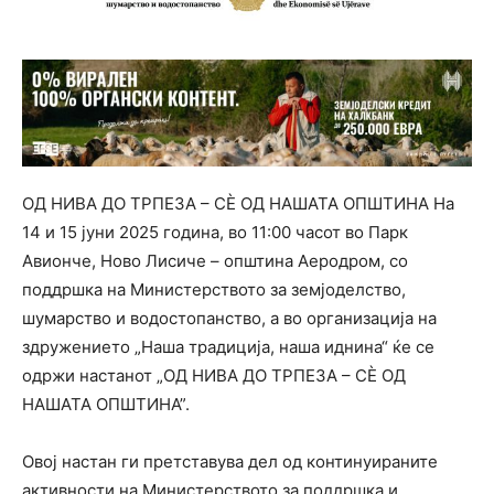
ОД НИВА ДО ТРПЕЗА – СÈ ОД НАШАТА ОПШТИНА На
14 и 15 јуни 2025 година, во 11:00 часот во Парк
Авионче, Ново Лисиче – општина Аеродром, со
поддршка на Министерството за земјоделство,
шумарство и водостопанство, а во организација на
здружението „Наша традиција, наша иднина“ ќе се
одржи настанот „ОД НИВА ДО ТРПЕЗА – СÈ ОД
НАШАТА ОПШТИНА”.
Овој настан ги претставува дел од континуираните
активности на Министерството за поддршка и