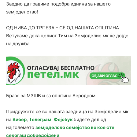
Заедно да градиме подобра иднина за нашето
земјоделство!
ОД НИВА ДО ТРПЕЗА – СÈ ОД НАШАТА ОПШТИНА
Ветуваме дека целиот Тим на Земјоделие.мк ќе дојде
на дружба.
Браво за МЗШВ и за општина Аеродром.
Придружете се во нашата заедница на Земјоделие.мк
на
Вибер
,
Телеграм
,
Фејсбук
бидете дел од
најголемето
земјоделско семејство во кое сте
секогаш добредојдени
.