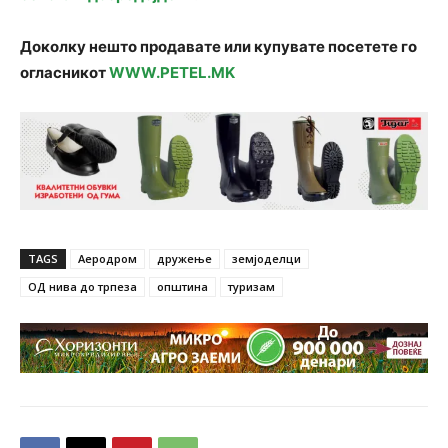
Доколку нешто продавате или купувате посетете го
огласникот
WWW.PETEL.MK
TAGS
Аеродром
дружење
земјоделци
ОД нива до трпеза
општина
туризам