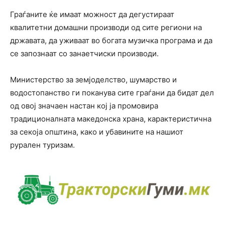
Граѓаните ќе имаат можност да дегустираат
квалитетни домашни производи од сите региони на
државата, да уживаат во богата музичка програма и да
се запознаат со занаетчиски производи.
Министерство за земјоделство, шумарство и
водостопанство ги поканува сите граѓани да бидат дел
од овој значаен настан кој ја промовира
традиционалната македонска храна, карактеристична
за секоја општина, како и убавините на нашиот
рурален туризам.