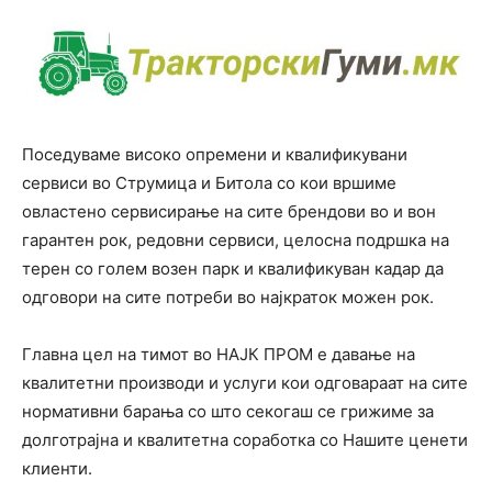
Поседуваме високо опремени и квалификувани
сервиси во Струмица и Битола со кои вршиме
овластено сервисирање на сите брендови во и вон
гарантен рок, редовни сервиси, целосна подршка на
терен со голем возен парк и квалификуван кадар да
одговори на сите потреби во најкраток можен рок.
Главна цел на тимот во НАЈК ПРОМ е давање на
квалитетни производи и услуги кои одговараат на сите
нормативни барања со што секогаш се грижиме за
долготрајна и квалитетна соработка со Нашите ценети
клиенти.