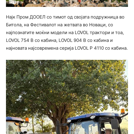
Најк Пром ДООЕЛ со тимот од својата подружница во
Битола, на Фестивалот на жетвата во Новаци, со
најпознатите моќни модели на LOVOL трактори и тоа,
LOVOL 754 B со кабина, LOVOL 904 B со кабина и
најновата најсовремена серија LOVOL P 4110 со кабина.