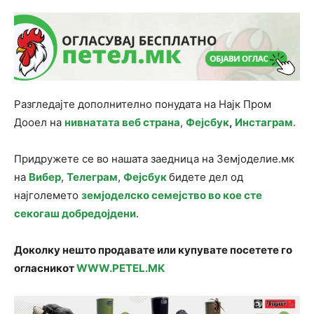
Разгледајте дополнително понудата на Најк Пром
Дооел на
нивнатата веб страна
,
Фејсбук
,
Инстаграм
.
Придружете се во нашата заедница на Земјоделие.мк
на
Вибер
,
Телеграм
,
Фејсбук
бидете дел од
најголемето
земјоделско семејство во кое сте
секогаш добредојдени
.
Доколку нешто продавате или купувате посетете го
огласникот
WWW.PETEL.MK