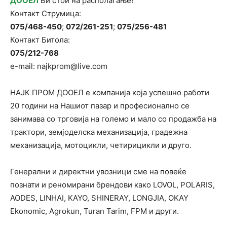
ДООЕЛ
Ви стои на располагање!
Контакт Струмица:
075/468-450
;
072/261-251
;
075/256-481
Контакт Битола:
075/212-768
e-mail: najkprom@live.com
НАЈК ПРОМ ДООЕЛ е компанија која успешно работи
20 години на Нашиот пазар и професионално се
занимава со трговија на големо и мало со продажба на
трактори, земјоделска механизација, градежна
механизација, мотоцикли, четирицикли и друго.
Генерални и директни увозници сме на повеќе
познати и реномирани брендови како LOVOL, POLARIS,
AODES, LINHAI, KAYO, SHINERAY, LONGJIA, OKAY
Ekonomic, Agrokun, Turan Tarim, FPM и други.