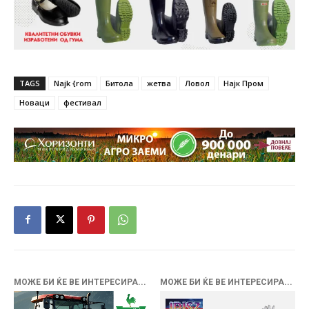
TAGS
Najk {rom
Битола
жетва
Ловол
Најк Пром
Новаци
фестивал
МОЖЕ БИ ЌЕ ВЕ ИНТЕРЕСИРА...
МОЖЕ БИ ЌЕ ВЕ ИНТЕРЕСИРА...