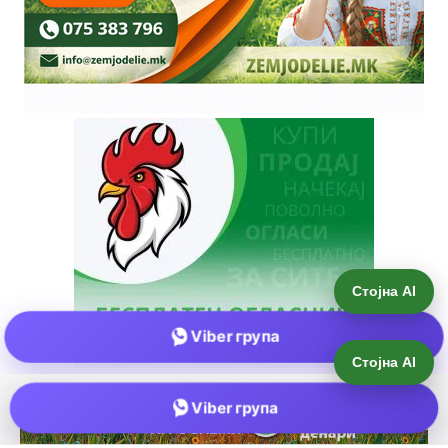
Стојна AI
Viber група