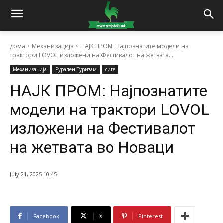
дома
Механизација
НАЈК ПРОМ: Најпознатите модели на
трактори LOVOL изложени на Фестивалот на жетвата...
Механизација
Рурален Туризам
сите
НАЈК ПРОМ: Најпознатите
модели на трактори LOVOL
изложени на Фестивалот
на жетвата во Новаци
July 21, 2025 10:45
Facebook
X
Pinterest