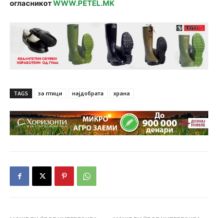
огласникот
WWW.PETEL.MK
TAGS
за птици
најдобрата
храна