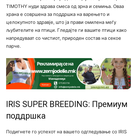
TIMOTHY нуди здрава смеса од зрна и семиња. Оваа
храна е совршена за поддршка на варењето и
целокупното здравје, што ја прави омилена меѓу
љубителите на птици. Гледајте ги вашите птици како
напредуваат со чистиот, природен состав на секое
парче.
IRIS SUPER BREEDING: Премиум
поддршка
Подигнете го успехот на вашето одгледување со IRIS