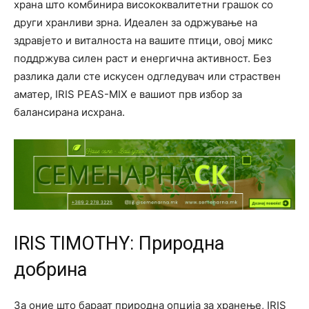
храна што комбинира висококвалитетни грашок со
други хранливи зрна. Идеален за одржување на
здравјето и виталноста на вашите птици, овој микс
поддржува силен раст и енергична активност. Без
разлика дали сте искусен одгледувач или страствен
аматер, IRIS PEAS-MIX е вашиот прв избор за
балансирана исхрана.
IRIS TIMOTHY: Природна
добрина
За оние што бараат природна опција за хранење, IRIS