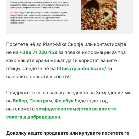
Посетете нè во Plant-Miks Скопје или контактирајте
нè на
+389 71 226 459
за повеќе информации за тоа
како нашите храни можат да ги користат вашите
птици. Следете нè на
https://plantmiks.mk/
за
најновите новости и совети!
Придружете се во нашата заедница на Земјоделие.мк
на
Вибер
,
Телеграм
,
Фејсбук
бидете дел од
најголемето
земјоделско семејство во кое сте
секогаш добредојдени
.
Доколку нешто продавате или купувате посетете го