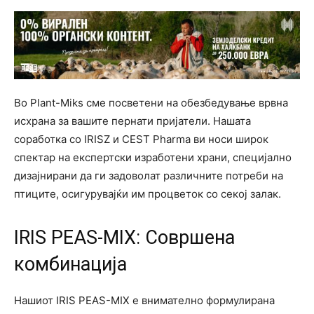
Во Plant-Miks сме посветени на обезбедување врвна
исхрана за вашите пернати пријатели. Нашата
соработка со IRISZ и CEST Pharma ви носи широк
спектар на експертски изработени храни, специјално
дизајнирани да ги задоволат различните потреби на
птиците, осигурувајќи им процветок со секој залак.
IRIS PEAS-MIX: Совршена
комбинација
Нашиот IRIS PEAS-MIX е внимателно формулирана