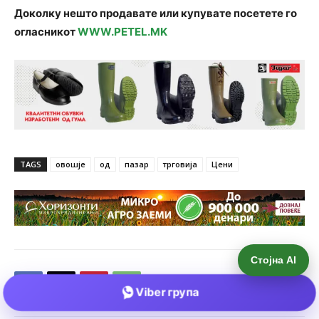
Стојна AI
Viber група