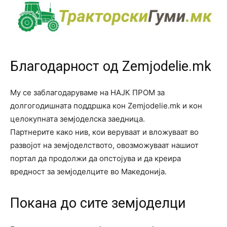
Благодарност од Zemjodelie.mk
Му се заблагодаруваме на НАЈК ПРОМ за
долгогодишната поддршка кон Zemjodelie.mk и кон
целокупната земјоделска заедница.
Партнерите како нив, кои веруваат и вложуваат во
развојот на земјоделството, овозможуваат нашиот
портал да продолжи да опстојува и да креира
вредност за земјоделците во Македонија.
Покана до сите земјоделци