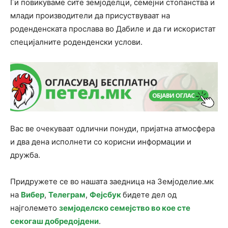
Ги повикуваме сите земјоделци, семејни стопанства и
млади производители да присуствуваат на
роденденската прослава во Дабиле и да ги искористат
специјалните роденденски услови.
Вас ве очекуваат одлични понуди, пријатна атмосфера
и два дена исполнети со корисни информации и
дружба.
Придружете се во нашата заедница на Земјоделие.мк
на
Вибер
,
Телеграм
,
Фејсбук
бидете дел од
најголемето
земјоделско семејство во кое сте
секогаш добредојдени
.