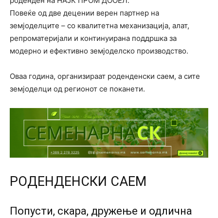
роденден на НАЈК ПРОМ ДООЕЛ.
Повеќе од две децении верен партнер на
земјоделците – со квалитетна механизација, алат,
репроматеријали и континуирана поддршка за
модерно и ефективно земјоделско производство.
Оваа година, организираат роденденски саем, а сите
земјоделци од регионот се поканети.
РОДЕНДЕНСКИ САЕМ
Попусти, скара, дружење и одлична