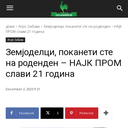
дома
Агро Забава
Земјоделци, поканети сте на роденден – НАЈК
ПРОМ слави 21 година
Агро Забава
Земјоделци, поканети сте
на роденден – НАЈК ПРОМ
слави 21 година
December 2, 2025 9:31
Facebook
X
Pinterest