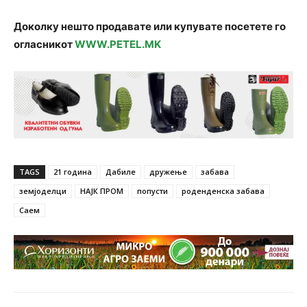
Доколку нешто продавате или купувате посетете го
огласникот
WWW.PETEL.MK
TAGS
21 година
Дабиле
дружење
забава
земјоделци
НАЈК ПРОМ
попусти
роденденска забава
Саем