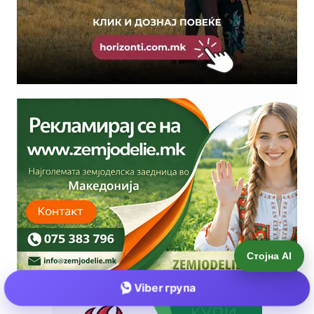
Стојна AI
Viber група