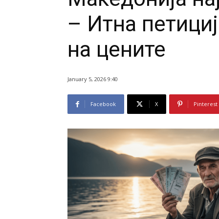
– Итна петици
на цените
January 5, 2026 9:40
Facebook
X
Pinterest