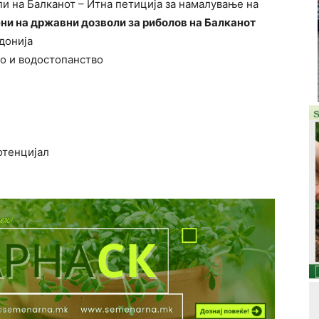
и на Балканот – Итна петиција за намалување на
ени на државни дозволи за риболов на Балканот
донија
о и водостопанство
отенцијал