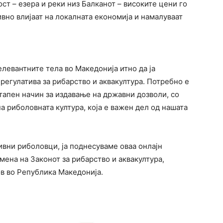
ст – езера и реки низ Балканот – високите цени го
ивно влијаат на локалната економија и намалуваат
левантните тела во Македонија итно да ја
 регулатива за рибарство и аквакултура. Потребно е
тапен начин за издавање на државни дозволи, со
а риболовната култура, која е важен дел од нашата
ивни риболовци, ја поднесуваме оваа онлајн
мена на Законот за рибарство и аквакултура,
в во Република Македонија.