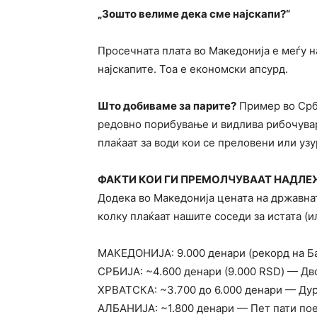
„Зошто велиме дека сме најскапи?“
Просечната плата во Македонија е меѓу на
најскапите. Тоа е економски апсурд.
Што добиваме за парите?
Пример во Срби
редовно порибување и видлива рибочувар
плаќаат за води кои се преловени или уз
ФАКТИ КОИ ГИ ПРЕМОЛЧУВААТ НАДЛЕ
Додека во Македонија цената на државнат
колку плаќаат нашите соседи за истата (и
МАКЕДОНИЈА: 9.000 денари (рекорд на Ба
СРБИЈА: ~4.600 денари (9.000 RSD) — Дво
ХРВАТСКА: ~3.700 до 6.000 денари — Дур
АЛБАНИЈА: ~1.800 денари — Пет пати по