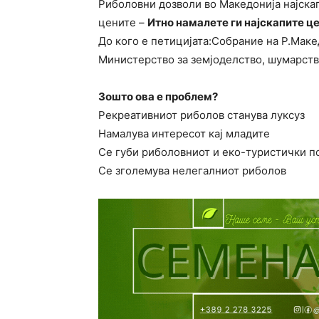
Риболовни дозволи во Македонија најскап
цените –
Итно намалете ги најскапите ц
До кого е петицијата:Собрание на Р.Маке
Министерство за земјоделство, шумарств
Зошто ова е проблем?
Рекреативниот риболов станува луксуз
Намалува интересот кај младите
Се губи риболовниот и еко-туристички п
Се зголемува нелегалниот риболов