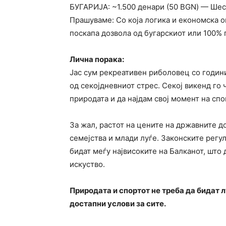
БУГАРИЈА: ~1.500 денари (50 BGN) — Шес
Прашуваме: Со која логика и економска 
поскапа дозвола од бугарскиот или 100%
Лична порака:
Јас сум рекреативен риболовец со години
од секојдневниот стрес. Секој викенд го
природата и да најдам свој момент на спо
За жал, растот на цените на државните д
семејства и млади луѓе. Законските регу
бидат меѓу највисоките на Балканот, што 
искуство.
Природата и спортот не треба да бидат 
достапни услови за сите.