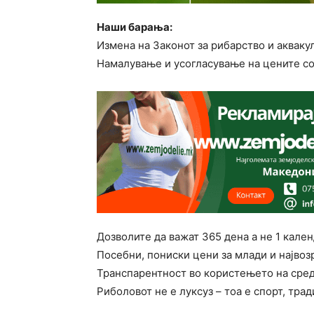
Наши барања:
Измена на Законот за рибарство и акваку
Намалување и усогласување на цените со
Дозволите да важат 365 дена а не 1 кале
Посебни, пониски цени за млади и најво
Транспарентност во користењето на сред
Риболовот не е луксуз – тоа е спорт, трад