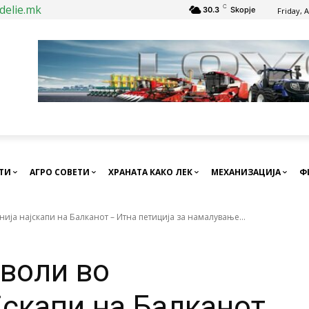
delie.mk
C
30.3
Skopje
Friday, 
СТИ
АГРО СОВЕТИ
ХРАНАТА КАКО ЛЕК
МЕХАНИЗАЦИЈА
Ф
ја најскапи на Балканот – Итна петиција за намалување...
воли во
јскапи на Балканот