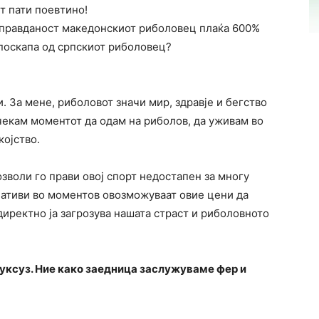
т пати поевтино!
оправданост македонскиот риболовец плаќа 600%
 поскапа од српскиот риболовец?
. За мене, риболовот значи мир, здравје и бегство
 чекам моментот да одам на риболов, да уживам во
којство.
озволи го прави овој спорт недостапен за многу
лативи во моментов овозможуваат овие цени да
директно ја загрозува нашата страст и риболовното
луксуз. Ние како заедница заслужуваме фер и