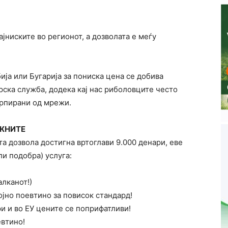
јниските во регионот, а дозволата е меѓу
ја или Бугарија за пониска цена се добива
ска служба, додека кај нас риболовците често
урпирани од мрежи.
ЖНИТЕ
а дозвола достигна вртоглави 9.000 денари, еве
ли подобра) услуга:
лканот!)
јно поевтино за повисок стандард!
и и во ЕУ цените се поприфатливи!
евтино!