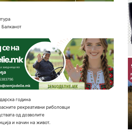
лтура
 Балканот
ндарска година
зрасните рекреативни риболовци
ствата од дозволите
иција и начин на живот.