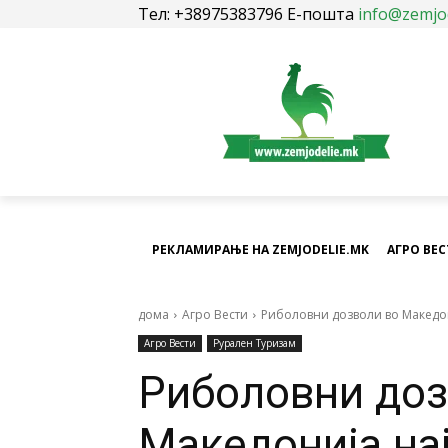
Тел: +38975383796 Е-пошта
info@zemjo
РЕКЛАМИРАЊЕ НА ZEMJODELIE.MK
АГРО ВЕ
дома
Агро Вести
Риболовни дозволи во Македони
Агро Вести
Рурален Туризам
Риболовни доз
Македонија на