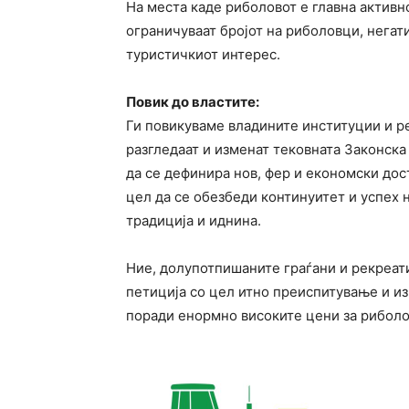
На места каде риболовот е главна активно
ограничуваат бројот на риболовци, негат
туристичкиот интерес.
Повик до властите:
Ги повикуваме владините институции и ре
разгледаат и изменат тековната Законска
да се дефинира нов, фер и економски дос
цел да се обезбеди континуитет и успех н
традиција и иднина.
Ние, долупотпишаните граѓани и рекреат
петиција со цел итно преиспитување и из
поради енормно високите цени за риболо