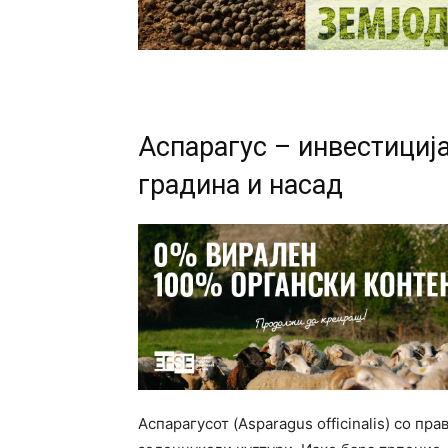
Аспарагус – инвестициј
градина и насад
Аспарагусот (Asparagus officinalis) со п