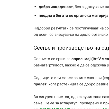
добра исцеденост
, без задржување на
плодна и богата со органска материја
Најдобри резултати се постигнуваат на с
од есен, со внесување на зрело органско 
Сеење и производство на с
Сеењето се врши во
април–мај (IV–V ме
бавната ‘ртивост, важно е да се одржува 
Садниците или формираните снопови (ко
пролет
, кога растенијата се добро развие
За сигурен почеток, од исклучителна важ
семе. Семе за аспарагус, проверено и пр