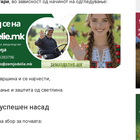
тари
, во зависност од начинот на одгледување:
вршина и се најчести,
ање и заштита од светлина.
 успешен насад
а збор за почвата: