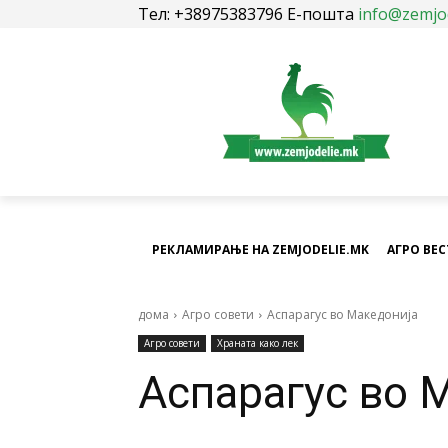
Тел: +38975383796 Е-пошта
info@zemjo
РЕКЛАМИРАЊЕ НА ZEMJODELIE.MK
АГРО ВЕ
дома
Агро совети
Аспарагус во Македонија
Агро совети
Храната како лек
Аспарагус во 