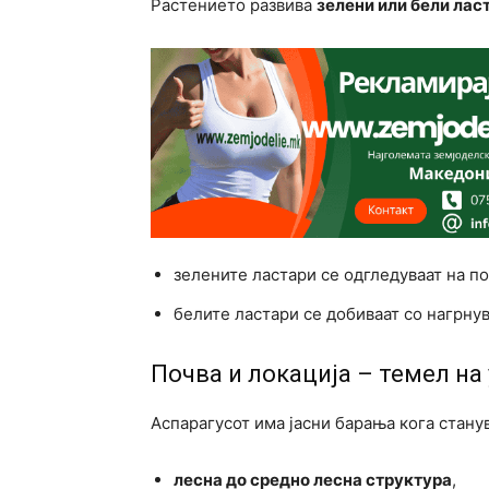
Растението развива
зелени или бели лас
зелените ластари се одгледуваат на по
белите ластари се добиваат со нагрнув
Почва и локација – темел на
Аспарагусот има јасни барања кога станув
лесна до средно лесна структура
,