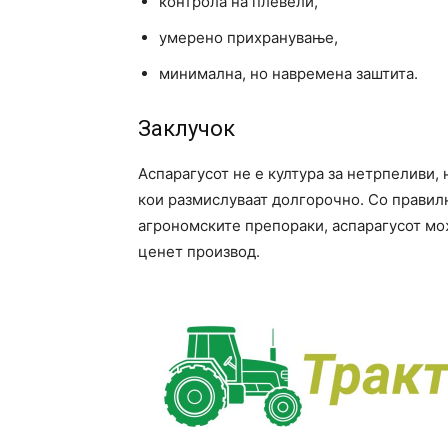
контрола на плевели,
умерено прихранување,
минимална, но навремена заштита.
Заклучок
Аспарагусот не е култура за нетрпеливи,
кои размислуваат долгорочно. Со правил
агрономските препораки, аспарагусот мож
ценет производ.