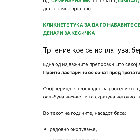
од:
СЕМЕНАРНА.МК
по цена од
само 40 
долгорочна вредност.
КЛИКНЕТЕ ТУКА ЗА ДА ГО НАБАВИТЕ О
ДЕНАРИ ЗА КЕСИЧКА
Трпение кое се исплатува: б
Една од најважните препораки што секој а
Првите ластари не се сечат пред третата
Овој период е неопходен за растението д
ослабува насадот и го скратува неговиот 
Во текот на годините, насадот бара:
редовно окопување,