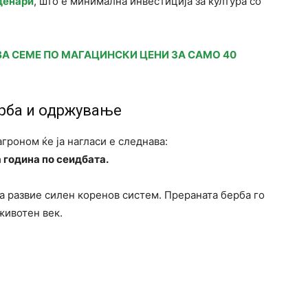
денари
, што е минимална инвестиција за култура со
ВА СЕМЕ ПО МАГАЦИНСКИ ЦЕНИ ЗА САМО 40
ерба и одржување
гроном ќе ја нагласи е следнава:
 година по сеидбата.
а развие силен коренов систем. Прераната берба го
животен век.