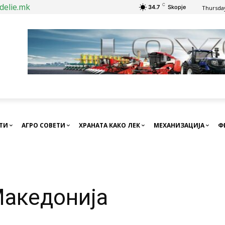
delie.mk
C
34.7
Skopje
Thursday
СТИ
АГРО СОВЕТИ
ХРАНАТА КАКО ЛЕК
МЕХАНИЗАЦИЈА
Ф
Македонија