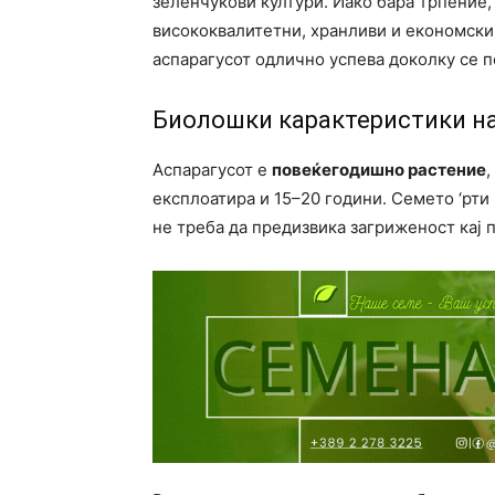
зеленчукови култури. Иако бара трпение
висококвалитетни, хранливи и економски
аспарагусот одлично успева доколку се п
Биолошки карактеристики на
Аспарагусот е
повеќегодишно растение
,
експлоатира и 15–20 години. Семето ‘рти
не треба да предизвика загриженост кај 