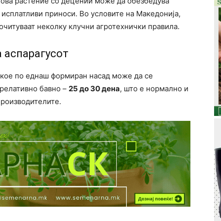
, ова растение со децении може да обезбедува
 исплатливи приноси. Во условите на Македонија,
очитуваат неколку клучни агротехнички правила.
 аспарагусот
 кое по еднаш формиран насад може да се
 релативно бавно –
25 до 30 дена
, што е нормално и
производителите.