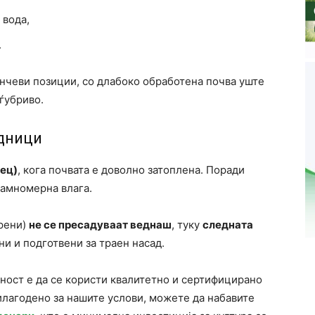
 вода,
.
ончеви позиции, со длабоко обработена почва уште
ѓубриво.
адници
сец)
, кога почвата е доволно затоплена. Поради
рамномерна влага.
рени)
не се пресадуваат веднаш
, туку
следната
ни и подготвени за траен насад.
ност е да се користи квалитетно и сертифицирано
илагодено за нашите услови, можете да набавите