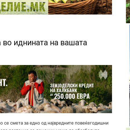
а во иднината на вашата
раво се смета за едно од највредните повеќегодишни