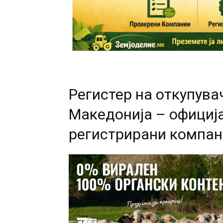
Регистер на откупува
Македонија – официј
регистрирани компа