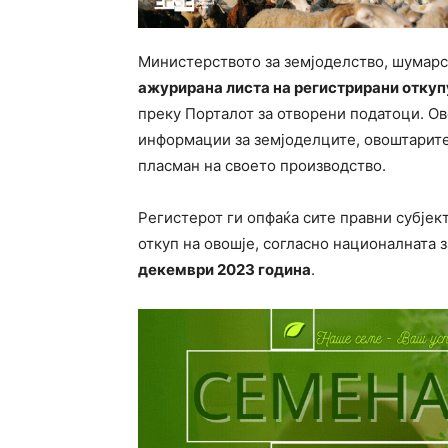
Министерството за земјоделство, шумарс
ажурирана листа на регистрирани откуп
преку Порталот за отворени податоци. Ов
информации за земјоделците, овоштарите
пласман на своето производство.
Регистерот ги опфаќа сите правни субје
откуп на овошје, согласно националната 
декември 2023 година
.