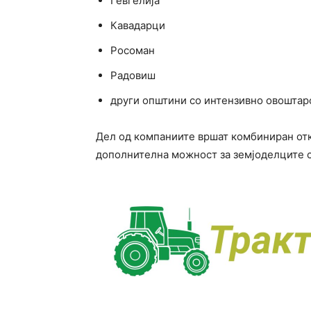
Гевгелија
Кавадарци
Росоман
Радовиш
други општини со интензивно овоштар
Дел од компаниите вршат комбиниран от
дополнителна можност за земјоделците с