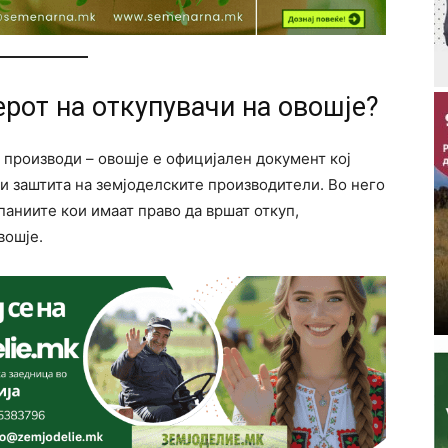
ерот на откупувачи на овошје?
 производи – овошје е официјален документ кој
и заштита на земјоделските производители. Во него
аниите кои имаат право да вршат откуп,
вошје.