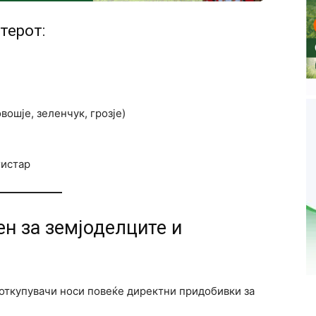
терот:
вошје, зеленчук, грозје)
гистар
ен за земјоделците и
откупувачи носи повеќе директни придобивки за