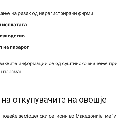
ање на ризик од нерегистрирани фирми
и исплатата
оизводство
т на пазарот
 ваквите информации се од суштинско значење при
н пласман.
 на откупувачите на овошје
 повеќе земјоделски региони во Македонија, меѓу