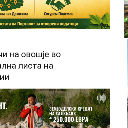
чи на овошје во
ална листа на
нии