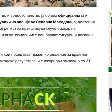
тво и водостопанство ја објави
официјалната и
увачи на овошје во Северна Македонија
, достапна
ој регистер претставува клучен извор на
 и агро-компаниите кои бараат сигурен и легален
кти кои поседуваат важечко решение за вршење
законска регулатива, и е ажуриран заклучно со
31