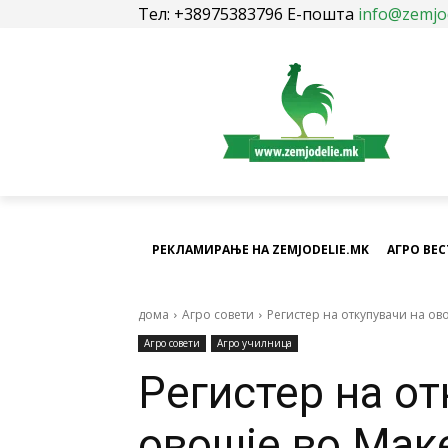
Тел: +38975383796 Е-пошта
info@zemjo
РЕКЛАМИРАЊЕ НА ZEMJODELIE.MK
АГРО ВЕ
дома
Агро совети
Регистер на откупувачи на ов
Агро совети
Агро училница
Регистер на от
овошје во Мак