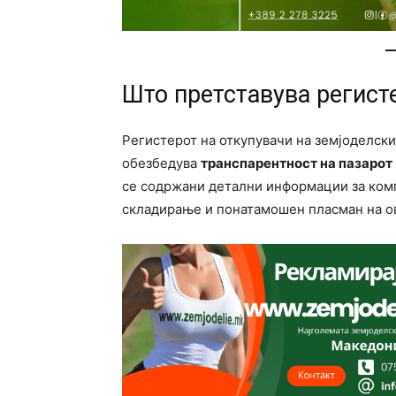
Што претставува регист
Регистерот на откупувачи на земјоделски
обезбедува
транспарентност на пазарот
се содржани детални информации за комп
складирање и понатамошен пласман на о