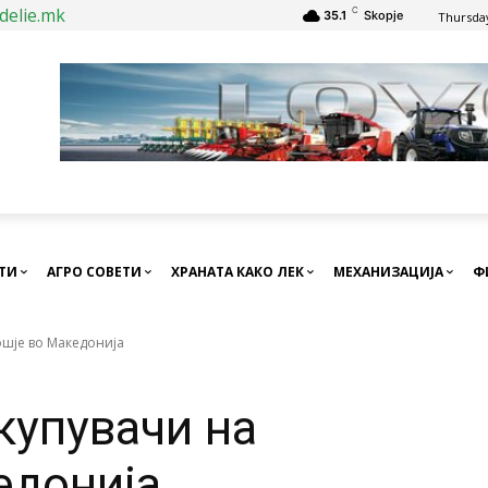
delie.mk
C
35.1
Skopje
Thursday
СТИ
АГРО СОВЕТИ
ХРАНАТА КАКО ЛЕК
МЕХАНИЗАЦИЈА
Ф
ошје во Македонија
купувачи на
едонија